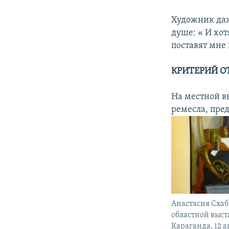
Художник даж
душе: « И хот
поставят мне 
КРИТЕРИЙ О
На местной в
ремесла, пре
Анастасия Схаб
областной выст
Караганда, 12 а