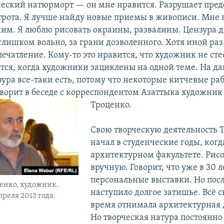
ческий натюрморт — он мне нравится. Разрушает пред
трота. Я лучше найду новые приемы в живописи. Мне 
им. Я люблю рисовать окраины, развалины. Цензура д
лишком вольно, за грани дозволенного. Хотя иной раз
ечатление. Кому-то это нравится, что художник не сте
тся, когда художники зациклены на одной теме. На д
ура все-таки есть, потому что некоторые китчевые ра
ворит в беседе с корреспондентом Азаттыка художни
Троценко.
Свою творческую деятельность 
начал в студенческие годы, когд
архитектурном факультете. Рис
вручную. Говорит, что уже в 30 л
персональные выставки. Но посл
енко, художник.
наступило долгое затишье. Всё 
преля 2013 года.
время отнимала архитектурная 
Но творческая натура постоянно