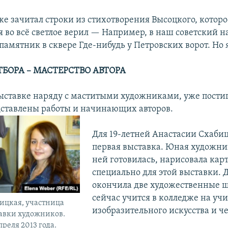
е зачитал строки из стихотворения Высоцкого, которо
я во всё светлое верил — Например, в наш советский н
памятник в сквере Где-нибудь у Петровских ворот. Но 
ТБОРА – МАСТЕРСТВО АВТОРА
ыставке наряду с маститыми художниками, уже пост
дставлены работы и начинающих авторов.
Для 19-летней Анастасии Схабиц
первая выставка. Юная художни
ней готовилась, нарисовала кар
специально для этой выставки. 
окончила две художественные 
сейчас учится в колледже на уч
ицкая, участница
изобразительного искусства и ч
авки художников.
преля 2013 года.