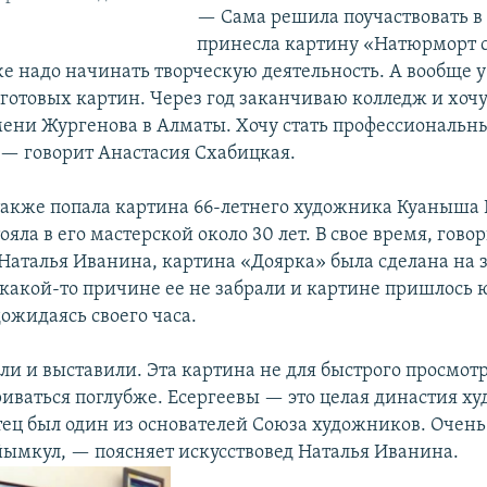
— Сама решила поучаствовать в 
принесла картину «Натюрморт с
же надо начинать творческую деятельность. А вообще 
 готовых картин. Через год заканчиваю колледж и хочу
ни Жургенова в Алматы. Хочу стать профессиональн
— говорит Анастасия Схабицкая.
также попала картина 66-летнего художника Куаныша 
ояла в его мастерской около 30 лет. В свое время, гово
 Наталья Иванина, картина «Доярка» была сделана на з
 какой-то причине ее не забрали и картине пришлось 
ожидаясь своего часа.
и и выставили. Эта картина не для быстрого просмотр
иваться поглубже. Есергеевы — это целая династия х
тец был один из основателей Союза художников. Очен
ымкул, — поясняет искусствовед Наталья Иванина.