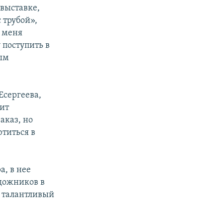
выставке,
 трубой»,
у меня
 поступить в
ым
Есергеева,
рит
аказ, но
ютиться в
а, в нее
удожников в
ь талантливый