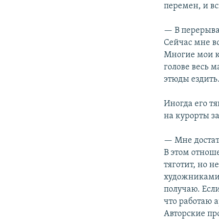
перемен, и в
— В перерыва
Сейчас мне вс
Многие мои к
голове весь м
этюды ездить
Иногда его тя
на курорты за
— Мне достато
В этом отнош
тяготит, но н
художниками 
получаю. Если
что работаю а
Авторские пр