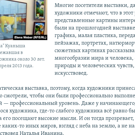
Многие посетители выставки, да
художники отмечают, что в этот 
представленные картины интере
были на прошлогодней выставке
графика, малая пластика, перед
пейзажах, портретах, натюрмор
ка" Куаныша
сюжетных картинах рассказыва
лежавшая в
многообразии мира и человека, 
ожника около 30 лет.
природы и человеческих чувств,
преля 2013 года.
искусствовед.
атическая выставка, поэтому, когда художники принес
то смотрели, чтобы они были профессионально выпол
 — профессиональный уровень. Даже у начинающего
ся художника, где-то слабого художника всё равно б
 его посещают высокие мысли. И он тогда прозревает,
 каких-то иных миров, взгляд с неба на землю, а не н
сствовед Наталья Иванина.