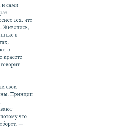
 и сами
раз
снее тех, что
. Живопись,
анные в
тах,
ют о
о красоте
 говорит
ли свои
нены. Принцип
,
ывают
 потому что
аоборот, —