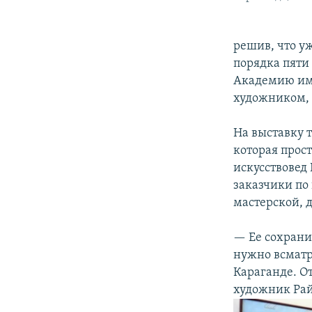
решив, что у
порядка пяти
Академию име
художником, 
На выставку 
которая прост
искусствовед
заказчики по
мастерской, д
— Ее сохранил
нужно всматр
Караганде. О
художник Рай