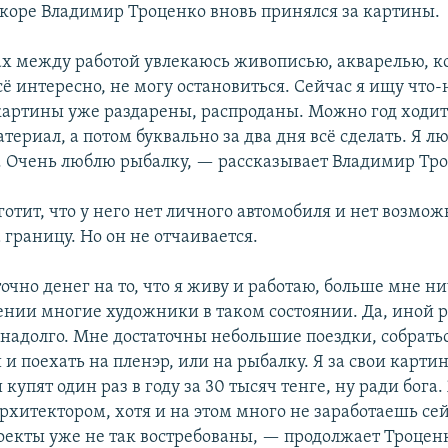
скоре Владимир Троценко вновь принялся за картины.
х между работой увлекаюсь живописью, акварелью, к
ё интересно, не могу остановиться. Сейчас я ищу что-
артины уже раздарены, распроданы. Можно год ходит
атериал, а потом буквально за два дня всё сделать. Я л
. Очень люблю рыбалку, — рассказывает Владимир Тро
готит, что у него нет личного автомобиля и нет возмож
 границу. Но он не отчаивается.
чно денег на то, что я живу и работаю, больше мне ни
ении многие художники в таком состоянии. Да, иной р
енадолго. Мне достаточны небольшие поездки, собратьс
и поехать на пленэр, или на рыбалку. Я за свои карти
 купят один раз в году за 30 тысяч тенге, ну ради бога.
рхитектором, хотя и на этом много не заработаешь сей
оекты уже не так востребованы, — продолжает Троцен