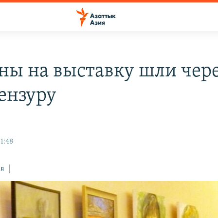
ны на выставку шли чер
ензуру
11:48
ся