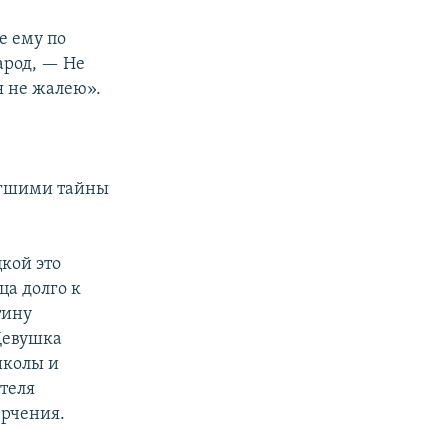
е ему по
арод, — Не
я не жалею».
игшими тайны
кой это
ца долго к
тину
Девушка
школы и
ителя
ерчения.