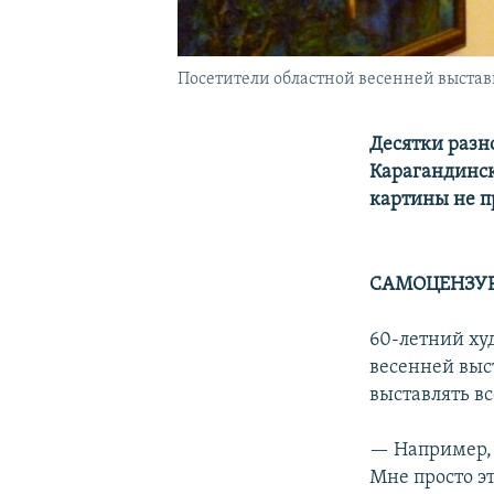
Посетители областной весенней выставк
Десятки разн
Карагандинск
картины не п
САМОЦЕНЗУ
60-летний ху
весенней выст
выставлять вс
— Например, 
Мне просто эт