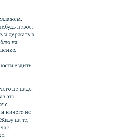
оллажем.
нибудь новое.
ь и держать в
юблю на
ценко.
ности ездить
чего не надо.
аз это
я с
ны ничего не
 Живу на то,
час.
ко.