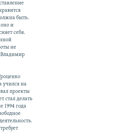
ставление
нравится
олжна быть.
 оно и
сняет себя.
анной
боты не
к Владимир
Троценко
а учился на
овал проекты
ет стал делать
е 1994 года
свободное
деятельность.
 требует