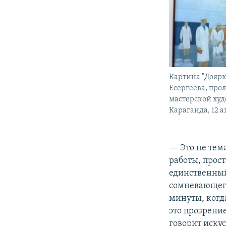
Картина "Дояр
Есергеева, про
мастерской худ
Караганда, 12 а
— Это не тем
работы, прос
единственный
сомневающего
минуты, когда
это прозрение
говорит иску