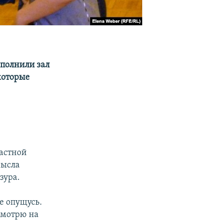
полнили зал
которые
астной
мысла
зура.
е опущусь.
 смотрю на