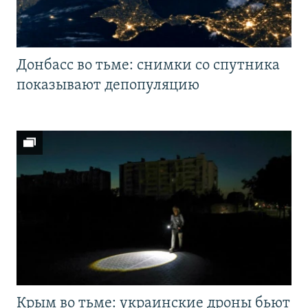
Донбасс во тьме: снимки со спутника
показывают депопуляцию
Крым во тьме: украинские дроны бьют