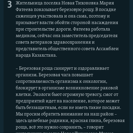
3
Жительница поселка Новая Тихоновка Мария
Фатеева показывает березовую рощу. В посадке
саженцев участвовала и она сама, поэтому и
призывает власти обойти стороной насаждения
при строительстве дороги. Фатеева работала
медиком, сейчас она заместитель председателя
совета ветеранов здравоохранения и
представитель общественного совета Ассамблеи
народа Казахстана.
– Березовая роща санирует и оздоравливает
организм. Березовая чага повышает
сопротивляемость организма к онкологии,
блокирует в организме возникновение раковой
клетки. Экологи бьют огромную тревогу, смог от
предприятий идет на население, которое может
быть беззащитным, если не иметь такие посадки.
Мы просим обратить внимание на наш район –
здесь целебные родники, красная глина, березовая
роща, всё это нужно сохранить, – говорит