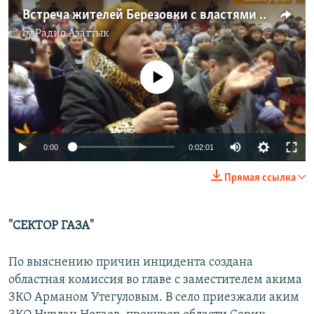
Встреча жителей Березовки с властями региона
by
Радио Азаттык
No media source currently available
0:00
0:02:01
Прямая ссылка
"СЕКТОР ГАЗА"
По выяснению причин инцидента создана
областная комиссия во главе с заместителем акима
ЗКО Арманом Утегуловым. В село приезжали аким