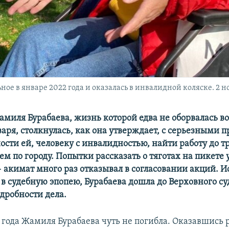
ое в январе 2022 года и оказалась в инвалидной коляске. 2 н
миля Бурабаева, жизнь которой едва не оборвалась в
варя, столкнулась, как она утверждает, с серьезными
сти ей, человеку с инвалидностью, найти работу до т
м по городу. Попытки рассказать о тяготах на пикете 
 акимат много раз отказывал в согласовании акций. И
 в судебную эпопею, Бурабаева дошла до Верховного су
дробности дела.
2 года Жамиля Бурабаева чуть не погибла. Оказавшись 