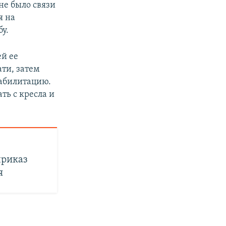
не было связи
я на
у.
ей ее
ати, затем
еабилитацию.
ть с кресла и
приказ
я