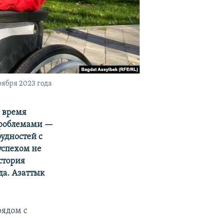
оября 2023 года
о время
 проблемами —
рудностей с
успехом не
стория
да. Азаттык
рядом с