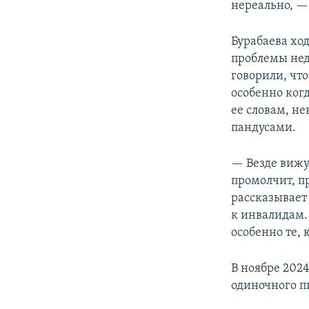
нереально, —
Бурабаева хо
проблемы нед
говорили, чт
особенно ког
ее словам, н
пандусами.
— Везде вижу
промолчит, пр
рассказывает
к инвалидам.
особенно те,
В ноябре 202
одиночного п