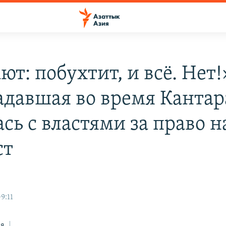
т: побухтит, и всё. Нет!
адавшая во время Кантар
сь с властями за право н
ст
9:11
ся