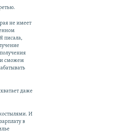
ретью.
рая не имеет
венном
Я писала,
олучение
 получения
ы и сможем
рабатывать
.
 хватает даже
 костылями. И
зарплату в
илье