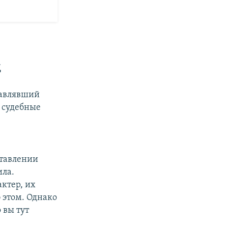
Д
тавлявший
 судебные
ставлении
ила.
ктер, их
 этом. Однако
 вы тут