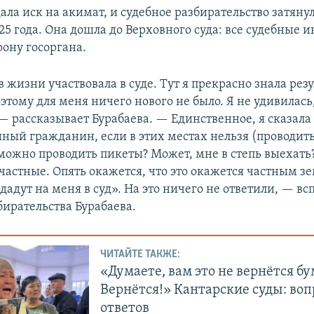
ала иск на акимат, и судебное разбирательство затяну
25 года. Она дошла до Верховного суда: все судебные 
рону госоргана.
 жизни участвовала в суде. Тут я прекрасно знала резу
тому для меня ничего нового не было. Я не удивилась
— рассказывает Бурабаева. — Единственное, я сказала 
ный гражданин, если в этих местах нельзя (проводить 
 можно проводить пикеты? Может, мне в степь выехать
 частные. Опять окажется, что это окажется частным 
дадут на меня в суд». На это ничего не ответили, — в
бирательства Бурабаева.
ЧИТАЙТЕ ТАКЖЕ:
«Думаете, вам это не вернётся б
Вернётся!» Кантарские суды: воп
ответов