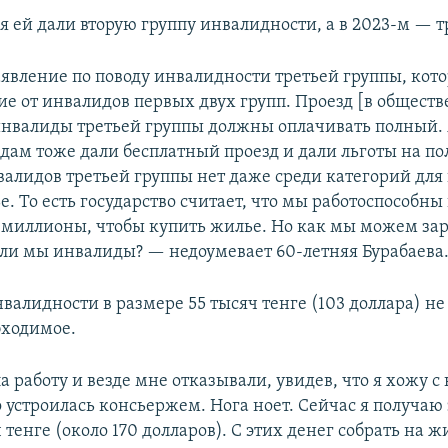
я ей дали вторую группу инвалидности, а в 2023-м — т
аявление по поводу инвалидности третьей группы, кото
чие от инвалидов первых двух групп. Проезд [в общест
инвалиды третьей группы должны оплачивать полный. 
дам тоже дали бесплатный проезд и дали льготы на п
валидов третьей группы нет даже среди категорий для
е. То есть государство считает, что мы работоспособн
 миллионы, чтобы купить жилье. Но как мы можем за
ли мы инвалиды? — недоумевает 60-летняя Бурабаева
валидности в размере 55 тысяч тенге (103 доллара) не
бходимое.
а работу и везде мне отказывали, увидев, что я хожу с
 устроилась консьержем. Нога ноет. Сейчас я получаю 
 тенге (около 170 долларов). С этих денег собрать на ж