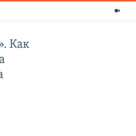
». Как
а
а