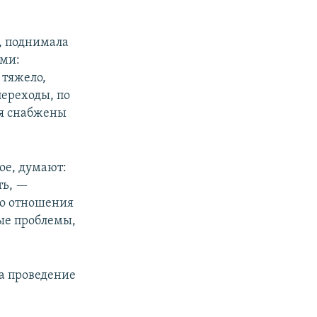
, поднимала
ами:
 тяжело,
переходы, по
ия снабжены
ое, думают:
ть, —
го отношения
ые проблемы,
на проведение