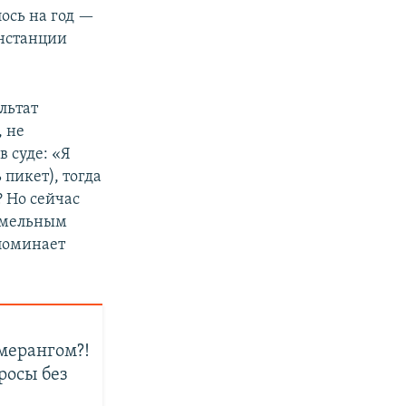
лось на год —
инстанции
льтат
, не
в суде: «Я
пикет), тогда
? Но сейчас
земельным
споминает
умерангом?!
росы без