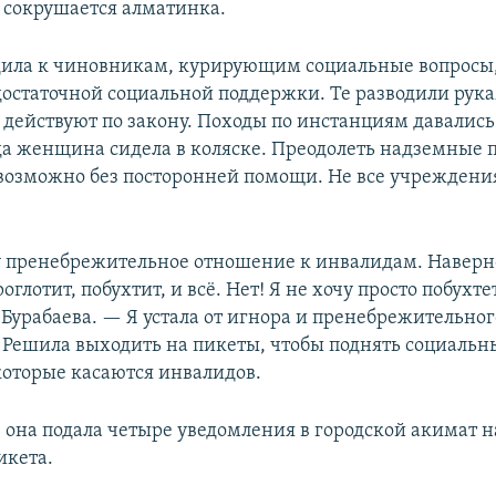
 сокрушается алматинка.
дила к чиновникам, курирующим социальные вопросы
остаточной социальной поддержки. Те разводили рук
о действуют по закону. Походы по инстанциям давались
да женщина сидела в коляске. Преодолеть надземные 
евозможно без посторонней помощи. Не все учрежден
 пренебрежительное отношение к инвалидам. Наверн
оглотит, побухтит, и всё. Нет! Я не хочу просто побухте
 Бурабаева. — Я устала от игнора и пренебрежительно
 Решила выходить на пикеты, чтобы поднять социальн
 которые касаются инвалидов.
4 она подала четыре уведомления в городской акимат 
икета.