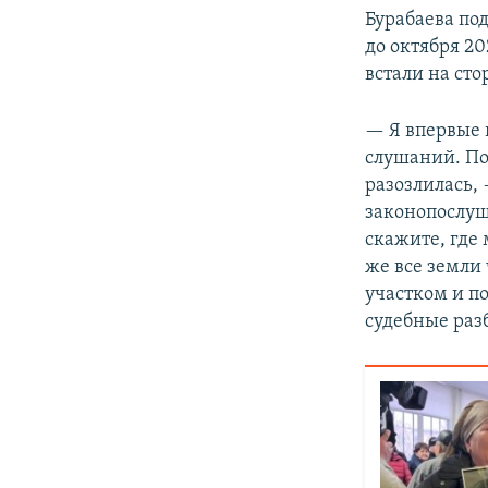
Бурабаева под
до октября 20
встали на сто
— Я впервые в
слушаний. Поэ
разозлилась, 
законопослуш
скажите, где
же все земли
участком и по
судебные раз