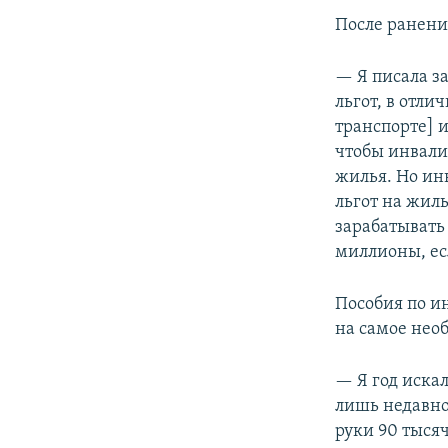
После ранени
— Я писала з
льгот, в отли
транспорте] 
чтобы инвали
жилья. Но ин
льгот на жиль
зарабатывать
миллионы, ес
Пособия по ин
на самое нео
— Я год искал
лишь недавно
руки 90 тысяч