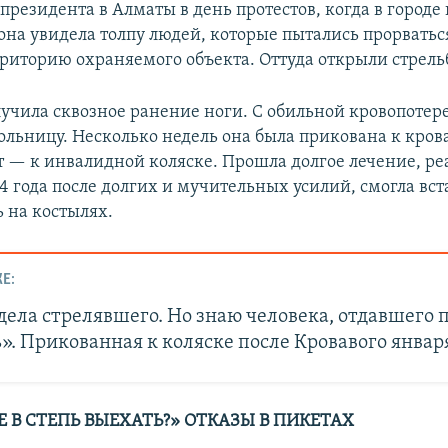
резидента в Алматы в день протестов, когда в городе 
 она увидела толпу людей, которые пытались прорватьс
риторию охраняемого объекта. Оттуда открыли стрельб
лучила сквозное ранение ноги. С обильной кровопотер
ольницу. Несколько недель она была прикована к кров
ет — к инвалидной коляске. Прошла долгое лечение, р
4 года после долгих и мучительных усилий, смогла вста
ь на костылях.
Е:
дела стрелявшего. Но знаю человека, отдавшего 
». Прикованная к коляске после Кровавого январ
 В СТЕПЬ ВЫЕХАТЬ?» ОТКАЗЫ В ПИКЕТАХ