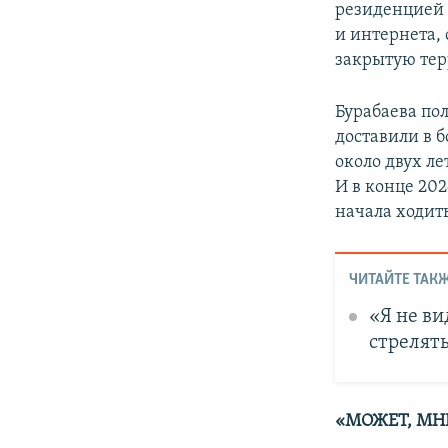
резиденцией п
и интернета,
закрытую тер
Бурабаева по
доставили в б
около двух л
И в конце 202
начала ходит
ЧИТАЙТЕ ТАКЖ
«Я не ви
стрелять
«МОЖЕТ, МНЕ