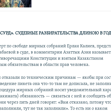
СУРД». СУДЕБНЫЕ РАЗБИРАТЕЛЬСТВА ДЛИНОЮ В ГО
ерт по свободе мирных собраний Ерлан Калиев, предс
абаевой в суде, в комментарии Азаттык Азия называет
тиворечащими Конституции и взятым Казахстаном
м обязательствам в области прав человека.
й отказали по техническим причинам — якобы при со
ведение пикета она что-то там не дописала, не заполн
оцедура мирных собраний носит уведомительный хара
акимата) обязанность — связаться с ней и сообщить об
они через пять дней говорят: «Вам отказано, потому что
аполнили, тут не так заполнили». То есть ни о каком