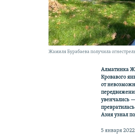
Жамиля Бурабаева получила огнестрельн
Алматинка Жа
Кровавого ян
от невозможно
передвижение
увенчались —
превратилась
Азия узнал по
5 января 202