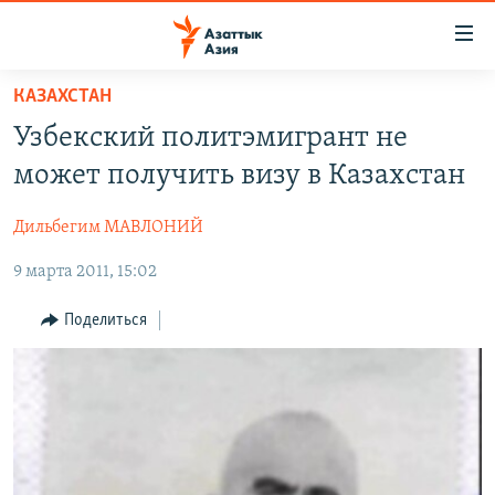
Доступность
ссылок
Вернуться
КАЗАХСТАН
к
ЦЕНТРАЛЬНАЯ АЗИЯ
Узбекский политэмигрант не
основному
НОВОСТИ
КАЗАХСТАН
содержанию
может получить визу в Казахстан
ВОЙНА В УКРАИНЕ
Вернутся
КЫРГЫЗСТАН
к
Дильбегим МАВЛОНИЙ
НА ДРУГИХ ЯЗЫКАХ
УЗБЕКИСТАН
главной
9 марта 2011, 15:02
ТАДЖИКИСТАН
ҚАЗАҚША
навигации
ПОДПИШИТЕСЬ НА НАС В СОЦСЕТЯХ
Вернутся
КЫРГЫЗЧА
Поделиться
к
ЎЗБЕКЧА
поиску
ТОҶИКӢ
Все сайты РСЕ/РС
TÜRKMENÇE