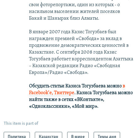
свои фоторепортажи, один из которых - о
насильном выселении жителей поселков
Бакай и Шанырак близ Алматы.
В январе 2007 года Казис Тогузбаев был
награжден премией «Свобода» за вклад в
продвижение демократических ценностей в
Казахстане. С сентября 2008 года Казис
Тогузбаев работает корреспондентом Азаттыка
– Казахской редакции Радио «Свободная
Европа»/Радио «Свобода».
Обсудить статьи Казиса Тогузбаева можно
в
Facebook’е,
Твиттере
.
Казиса Тогузбаева можно
найти также в сетях
«ВКонтакте»,
«Одноклассники», «Мой мир».
This item is part of
Политика
Казахстан
В мире
Темы дня