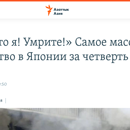
то я! Умрите!» Самое мас
тво в Японии за четверть
9:50
ся