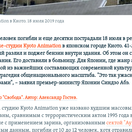
on в Киото. 18 июля 2019 года
еловек погибли и еще десятки пострадали 18 июля в ре
е-студии Kyoto Animation
в японском городе Киото. 41
й разлил и поджег бензин внутри здания. Об этом он с
ания. Его доставили в больницу. Для Японии, где жанр
ной из важнейших составляющих современной культур
рагедия общенационального масштаба. "Это так ужасно
вами", – заявил премьер-министр Японии Синдзо Абэ.
"Свобода". Автор: Александр Гостев.
 студию Kyoto Animation уже названо худшим массов
раны, сравнимым с террористическим актом 1995 года 
не с применением зарина, организованным
сектой "А
ным данным, погибли от 10 до 12 человек, хотя отрави