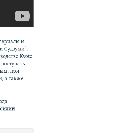
 сериалы и
и Судзуми",
водство Kyoto
и поступать
ным, при
, а также
ода
асилий