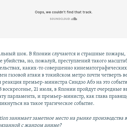
альный шок. В Японии случаются и страшные пожары, 
 убийства, но, пожалуй, преступлений такого масштаб
тельствах, каких-то совершенно кинематографических
мен газовой атаки в токийском метро почти четверть в
я реакция премьер-министра Синдзо Абэ на это событ
В воскресенье, 21 июля, в Японии пройдут очередные 
ту парламента, и премьер-министр, как глава правящ
ликнуться на такое трагическое событие.
tion занимает заметное место на рынке производства 
вязанной с жанром аниме?