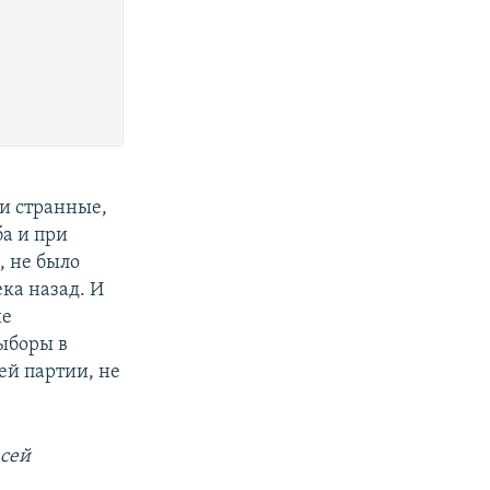
и странные,
а и при
, не было
ека назад. И
ие
выборы в
ей партии, не
всей