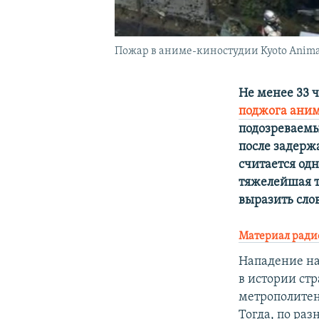
Пожар в аниме-киностудии Kyoto Animati
Не менее 33 ч
поджога аним
подозреваемы
после задерж
считается од
тяжелейшая т
выразить сло
Материал радио 
Нападение на
в истории ст
метрополите
Тогда, по раз