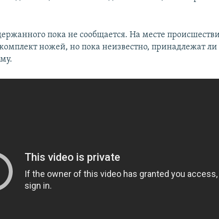
держанного пока не сообщается. На месте происшеств
комплект ножей, но пока неизвестно, принадлежат ли
му.