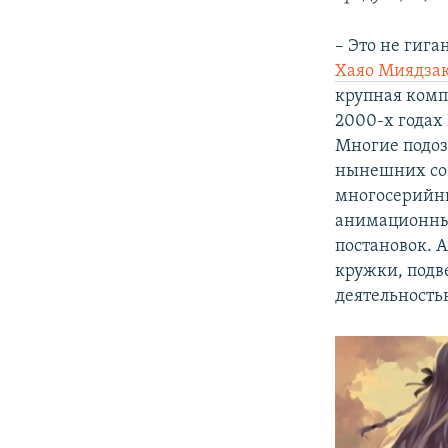
– Это не гиг
Хаяо Миядза
крупная компа
2000-х годах 
Многие подозр
нынешних соб
многосерийн
анимационные
постановок. 
кружки, подв
деятельность