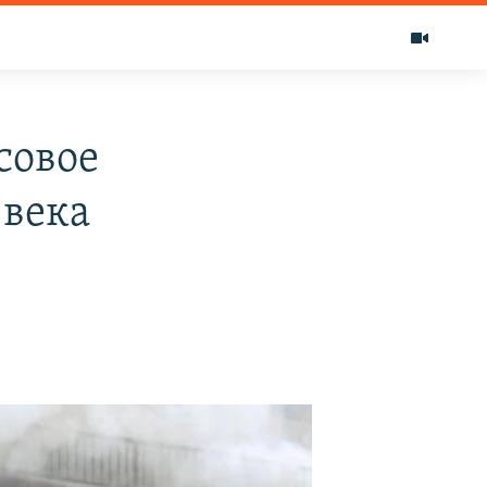
совое
 века