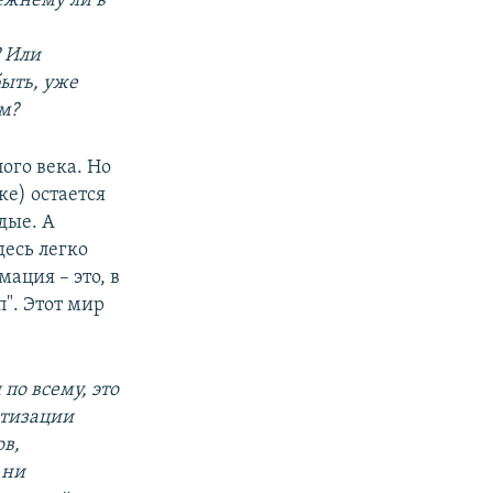
ежнему ли в
 Или
ыть, уже
м?
ого века. Но
е) остается
дые. А
есь легко
ация – это, в
". Этот мир
по всему, это
отизации
ов,
 ни