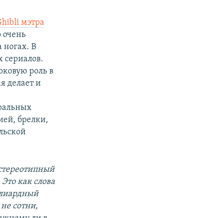
Ghibli мэтра
 очень
 ногах. В
х сериалов.
оковую роль в
я делает и
тральных
ией, брелки,
льской
 стереотипный
Это как слова
ллиардный
 не сотни,