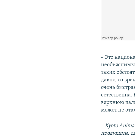
– Это национ
необъяснимые
таких обстоя
давно, со вре
очень быстра
естественна. 
верхнюю пала
может не отк
– Kyoto Anima
продукции, с