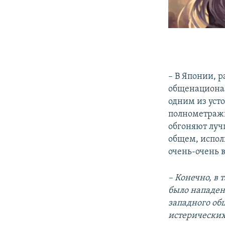
– В Японии, 
общенационал
одним из уст
полнометраж
обгоняют луч
общем, испол
очень-очень в
– Конечно, в 
было нападен
западного общ
истерических