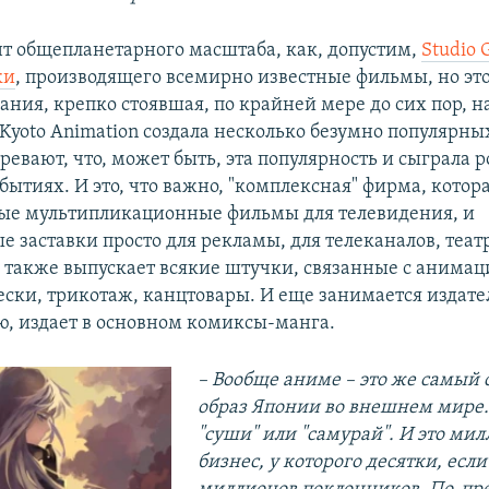
ант общепланетарного масштаба, как, допустим,
Studio 
ки
, производящего всемирно известные фильмы, но это
ния, крепко стоявшая, по крайней мере до сих пор, на
Kyoto Animation создала несколько безумно популярны
евают, что, может быть, эта популярность и сыграла р
ытиях. И это, что важно, "комплексная" фирма, котора
ые мультипликационные фильмы для телевидения, и
 заставки просто для рекламы, для телеканалов, теа
А также выпускает всякие штучки, связанные с анимац
ески, трикотаж, канцтовары. И еще занимается издате
ю, издает в основном комиксы-манга.
– Вообще аниме – это же самый
образ Японии во внешнем мире. 
"суши" или "самурай". И это ми
бизнес, у которого десятки, если