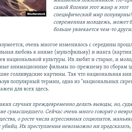
миллионов поклонников. По-пр
самой Японии этот жанр и этот
специфический мир популярны?
современная молодежь, может б
больше увлекается чем-то други
разумеется, очень многое изменилось с середины прошл
ьная любовь к аниме (мультфильму) и манга (картинк
оев национальной культуры. Их любят и старые, и моло
ные анимационные фильмы по-прежнему по сборам зд
шие голливудские картины. Так что национальная аним
ьзуя популярный термин, одна из "национальных скреп
ажен для всех здесь.
таких случаях преждевременно делать выводы, но, судя 
ие сумасшедшего. Сейчас очень много говорят о невр
ества, о росте числа агрессивных социопатов, маньяк
 убийц. Их преступления невозможно ни предсказать,