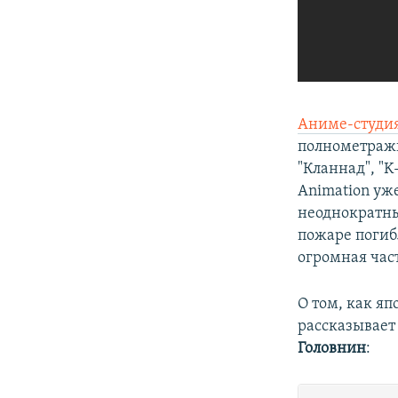
Аниме-студия
полнометражн
"Кланнад", "K
Animation уже
неоднократны
пожаре погиб
огромная част
О том, как я
рассказывает
Головнин
: