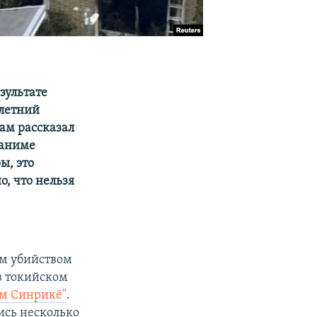
зультате
-летний
ам рассказал
 аниме
ы, это
, что нельзя
ым убийством
в токийском
ум Синрикё"
.
лись несколько