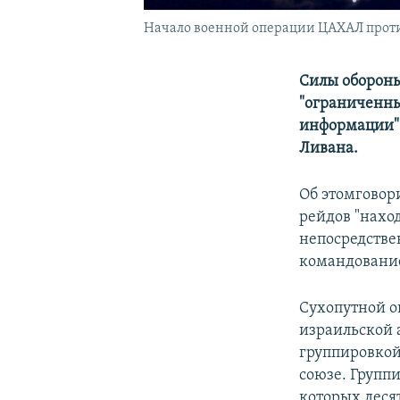
Начало военной операции ЦАХАЛ против
Силы обороны
"ограниченны
информации" 
Ливана.
Об этомговор
рейдов "нахо
непосредстве
командовани
Сухопутной о
израильской 
группировкой
союзе. Групп
которых деся