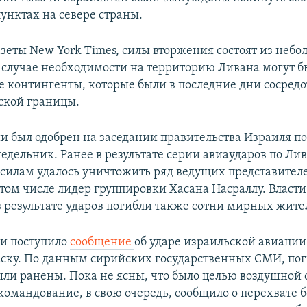
унктах на севере страны.
зеты New York Times, силы вторжения состоят из небо
 случае необходимости на территорию Ливана могут б
е контингенты, которые были в последние дни сосред
ской границы.
и был одобрен на заседании правительства Израиля п
едельник. Ранее в результате серии авиаударов по Ли
силам удалось уничтожить ряд ведущих представител
 том числе лидер группировки Хасана Насраллу. Власт
 в результате ударов погибли также сотни мирных жите
чи поступило
сообщение
об ударе израильской авиации
ску. По данным сирийских государственных СМИ, пог
были ранены. Пока не ясны, что было целью воздушной
командование, в свою очередь, сообщило о перехвате 