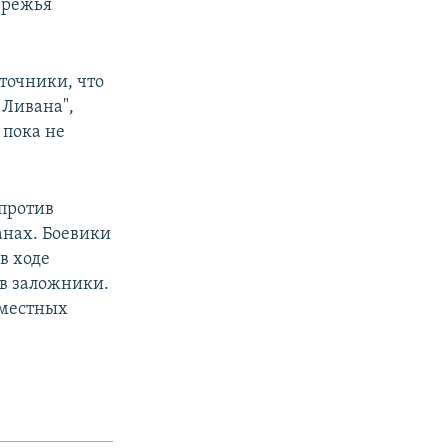
ережья
точники, что
 Ливана",
 пока не
 против
анах. Боевики
в ходе
 в заложники.
 местных