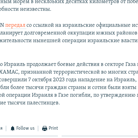
ным морем в несклоьких десятках километров от поб
обности неизвестны.
NN
передал
со ссылкой на израильские официальные ис
планирует долговременной оккупации южных районов
лжительности нынешней операции израильские власти
 Израиль продолжает боевые действия в секторе Газа
ХАМАС, признанной террористической во многих стр
совершили 7 октября 2023 года нападение на Израиль, 
ибли более тысячи граждан страны и сотни были взяты
ной операции Израиля в Газе погибли, по утверждению
гие тысячи палестинцев.
ся
Follow us
Print