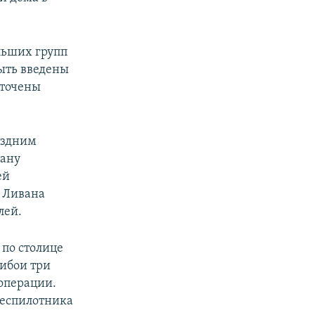
льших групп
ыть введены
оточены
оздним
вану
ей
и Ливана
лей.
 по столице
ибои три
 операции.
беспилотника