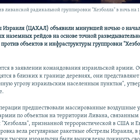
 ливанской радикальной группировки "Хезболла" в ночь на 1
 Израиля (ЦАХАЛ) объявили минувшей ночью о нача
х наземных рейдов на основе точной разведывательн
против объектов и инфраструктуры группровки "Хезбо
ится в заявлении командования израильской армии. О
дятся в близких к границе деревнях, они представляют
нную угрозу израильским населенным пунктам", утве
е.
перации предшествовали массированные воздушные 
армии по объектам на территории Ливана, связанным 
 "Хезболла", признанной террористической в США и 
ировка вела регулярные ракетные обстрелы Израиля, в 
тки тысячи израильтян были вынуждены покинуть сво