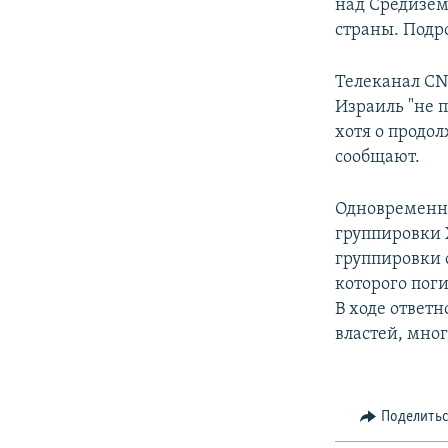
над Средизем
страны. Подр
Телеканал C
Израиль "не 
хотя о продо
сообщают.
Одновременно
группировки 
группировки 
которого пог
В ходе ответ
властей, мно
Поделить