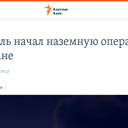
ль начал наземную опе
ане
09:27
ся