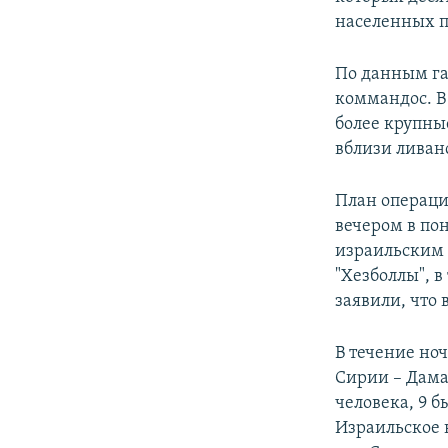
населенных п
По данным га
коммандос. В
более крупны
вблизи ливан
План операци
вечером в пон
израильским 
"Хезболлы", в
заявили, что
В течение но
Сирии – Дама
человека, 9 
Израильское 