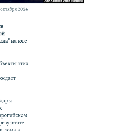
 октября 2024
ле
ой
лла" на юге
бъекты этих
рждает
удары
с
Европейском
результате
и дома в