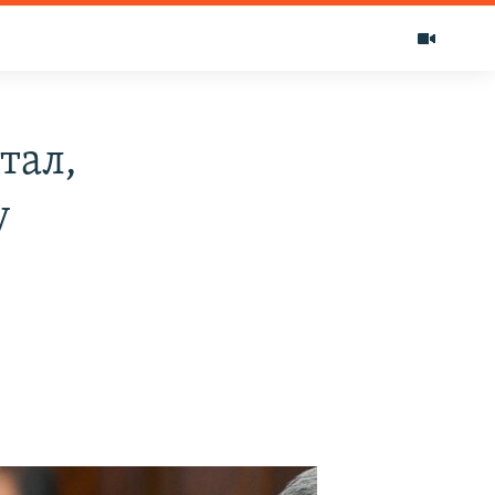
тал,
у