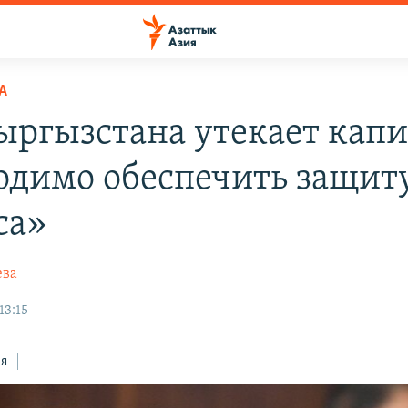
А
ыргызстана утекает капи
одимо обеспечить защит
са»
ева
13:15
ся