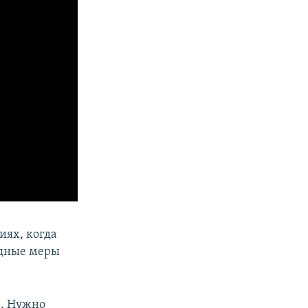
иях, когда
едные меры
ь. Нужно