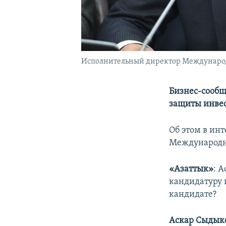
Исполнительный директор Международн
Бизнес-сообщ
защиты инвес
Об этом в ин
Международно
«Азаттык»
: 
кандидатуру 
кандидате?
Аскар Сыдык