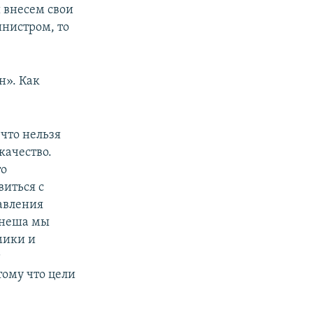
 внесем свои
нистром, то
н». Как
 что нельзя
качество.
то
виться с
авления
енеша мы
мики и
т
ому что цели