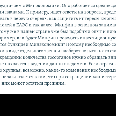
рудничаем с Минэкономики. Оно работает со среднес
и планами. К примеру, ищет ответы на вопросы, вроде
ивать в первую очередь, как защитить интересы кыргы
елей в ЕАЭС и так далее. Минфин в основном занима
тому же в нашей стране уже был подобный опыт и нич
апример, как будет Минфин проводить инвестиционную
ется функцией Минэкономики? Поэтому необходимо с
в виде отдельного звена и наоборот повысить его ста
окращении количества госорганов нужно обращать вн
ые находятся в ведении данных ведомств. Если отрасль
о крупная, возможно, какие-то изменения необходимы
рос заключается в том, что при сокращении министерс
в них может остаться прежним.