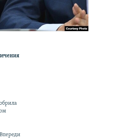
печения
добрила
том
 Впереди