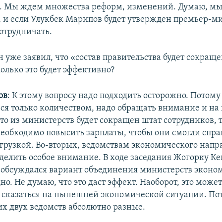
. Мы ждем множества реформ, изменений. Думаю, мы
 и если Улукбек Марипов будет утвержден премьер-ми
сотрудничать.
Он уже заявил, что «состав правительства будет сокраще
олько это будет эффективно?
ов
: К этому вопросу надо подходить осторожно. Потому
ся только количеством, надо обращать внимание и на 
то из министерств будет сокращен штат сотрудников, 
еобходимо повысить зарплаты, чтобы они смогли спра
грузкой. Во-вторых, ведомствам экономического напр
делить особое внимание. В ходе заседания Жогорку К
 обсуждался вариант объединения министерств эконо
но. Не думаю, что это даст эффект. Наоборот, это може
 сказаться на нынешней экономической ситуации. Пот
их двух ведомств абсолютно разные.