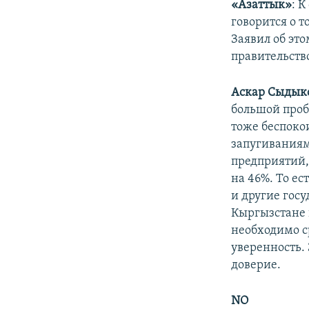
«Азаттык»
: 
говорится о т
Заявил об эт
правительств
Аскар Сыдык
большой проб
тоже беспокои
запугиваниям
предприятий,
на 46%. То ес
и другие госу
Кыргызстане 
необходимо с
уверенность.
доверие.
NO