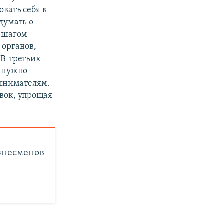
овать себя в
 думать о
м шагом
 органов,
В-третьих -
м нужно
ринимателям.
вок, упрощая
знесменов