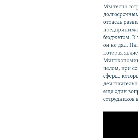
Мы тесно сот
долгосрочным
отрасль разв
предпринимат
бюджетом. К 
он не дал. Н
которая явля
Минэкономики 
целом, при с
сферы, котор
действительн
еще один воп
сотрудников 