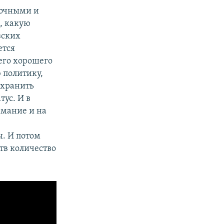
рочными и
, какую
зских
ется
его хорошего
 политику,
охранить
тус. И в
имание и на
. И потом
тв количество