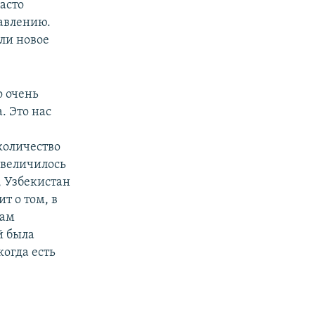
часто
давлению.
ли новое
о очень
. Это нас
количество
увеличилось
, Узбекистан
т о том, в
Нам
й была
когда есть