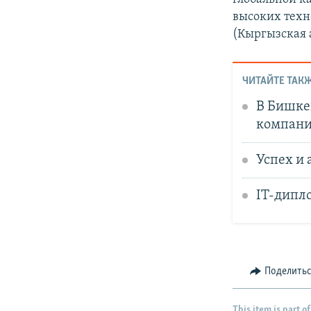
высоких техн
(Кыргызская 
ЧИТАЙТЕ ТАКЖ
В Бишкек
компан
Успех и
IT-дипло
Поделить
This item is part of