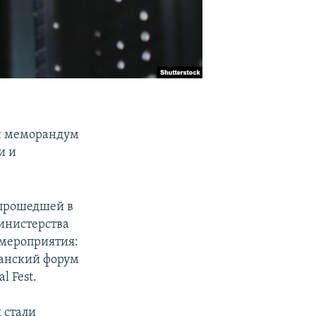
ли меморандум
и и
, прошедшей в
Министерства
 мероприятия:
анский форум
 Fest.
 стали