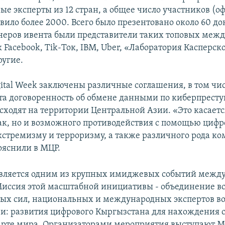
е эксперты из 12 стран, а общее число участников (о
вило более 2000. Всего было презентовано около 60 док
неров ивента были представители таких топовых меж
Facebook, Tik-Ток, IBM, Uber, «Лаборатория Касперско
ругие.
gital Week заключены различные соглашения, в том чи
та договоренность об обмене данными по киберпрест
сходят на территории Центральной Азии. «Это касаетс
ак, но и возможного противодействия с помощью циф
кстремизму и терроризму, а также различного рода 
ояснили в МЦР.
 является одним из крупных имиджевых событий межд
 Миссия этой масштабной инициативы - объединение в
ых сил, национальных и международных экспертов в
и: развития цифрового Кыргызстана для нахождения 
арте мира. Организаторами мероприятия выступают М