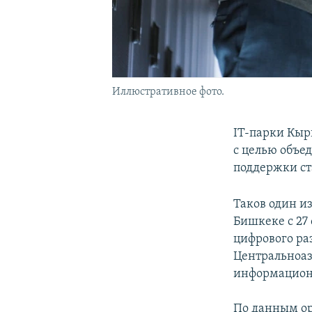
Иллюстративное фото.
IT-парки Кыр
с целью объе
поддержки ст
Таков один из
Бишкеке с 27 
цифрового ра
Центральноаз
информационн
По данным ор