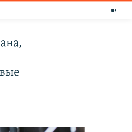
ана,
овые