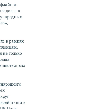
ффлайн и
ладов, а в
дународных
го»,
сле в рамках
уплениям,
я не только
ровых
компьютерным
ународного
сех
округ
своей ниши в
ЦР, Парк