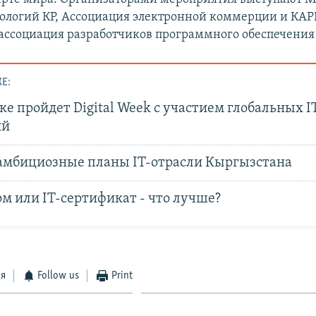
ологий КР, Ассоциация электронной коммерции и КА
ассоциация разработчиков программного обеспечения и
Е:
е пройдет Digital Week с участием глобальных I
ий
 амбициозные планы IT-отрасли Кыргызстана
м или IT-сертификат - что лучше?
ся
Follow us
Print