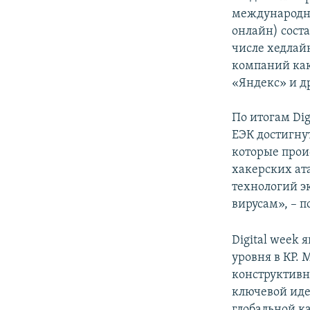
международны
онлайн) соста
числе хедлай
компаний как 
«Яндекс» и д
По итогам Di
ЕЭК достигну
которые прои
хакерских ат
технологий э
вирусам», – п
Digital week
уровня в КР.
конструктивн
ключевой иде
глобальной к