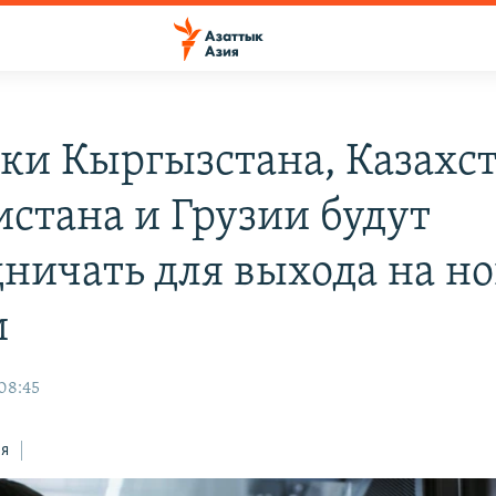
рки Кыргызстана, Казахст
истана и Грузии будут
дничать для выхода на н
и
 08:45
ся