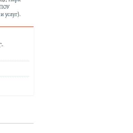
РПОУ
 услуг).
T-