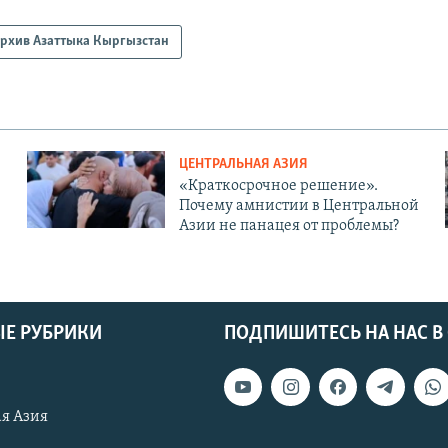
рхив Азаттыка Кыргызстан
ЦЕНТРАЛЬНАЯ АЗИЯ
«Краткосрочное решение».
Почему амнистии в Центральной
Азии не панацея от проблемы?
Е РУБРИКИ
ПОДПИШИТЕСЬ НА НАС В
я Азия