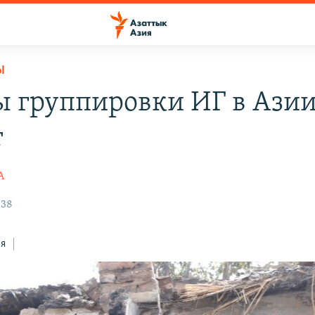
Ы
ы группировки ИГ в Ази
т
А
:38
ся