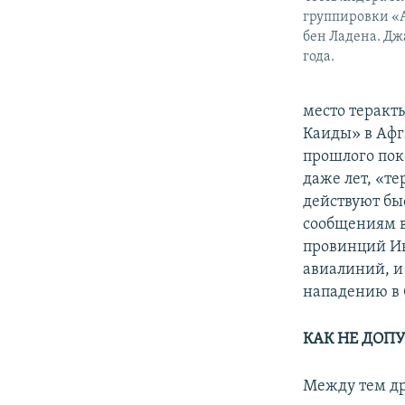
группировки «
бен Ладена. Джа
года.
место теракт
Каиды» в Афг
прошлого пок
даже лет, «т
действуют бы
сообщениям в
провинций Ин
авиалиний, и
нападению в 
КАК НЕ ДОПУ
Между тем др