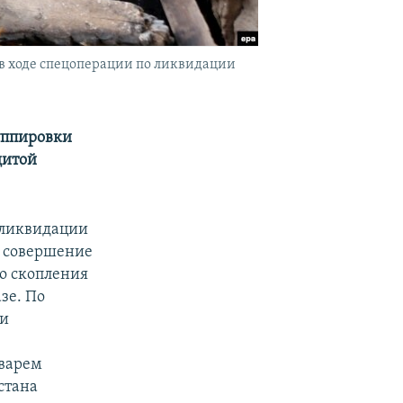
в ходе спецоперации по ликвидации
уппировки
щитой
 ликвидации
й совершение
го скопления
зе. По
ти
аварем
стана