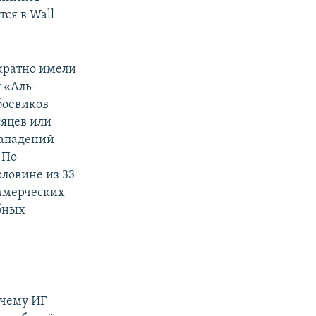
ся в Wall
кратно имели
 «Аль-
боевиков
сяцев или
нападений
 По
оловине из 33
ммерческих
обных
очему ИГ