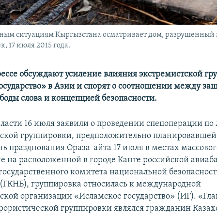
ным ситуациям Кыргызстана осматривает дом, разрушенный 
 17 июля 2015 года.
рессе обсуждают усиление влияния экстремистской гр
осударство» в Азии и спорят о соотношении между за
боды слова и концепцией безопасности.
ласти 16 июля заявили о проведении спецоперации по
ской группировки, предположительно планировавше
нь празднования Ораза-айта 17 июля в местах массово
же на расположенной в городе Канте российской авиаба
осударственного комитета национальной безопаснос
(ГКНБ), группировка относилась к международной
ской организации «Исламское государство» (ИГ). «Гл
рористической группировки являлся гражданин Казах