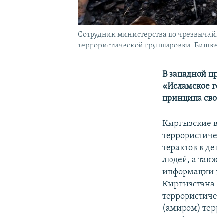
Сотрудник министерства по чрезвычай
террористической группировки. Бишкек,
В западной п
«Исламское г
принципа сво
Кыргызские в
террористиче
терактов в де
людей, а так
информации г
Кыргызстана 
террористиче
(амиром) тер