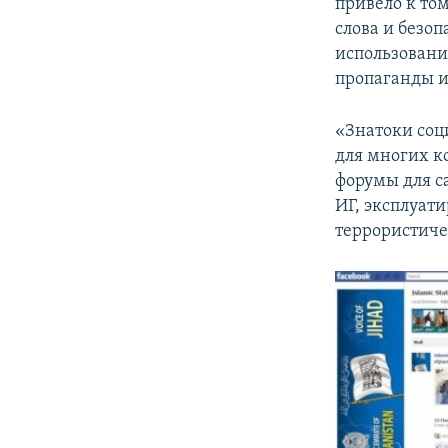
привело к то
слова и безо
использовани
пропаганды и
«Знатоки соц
для многих к
форумы для с
ИГ, эксплуат
террористиче