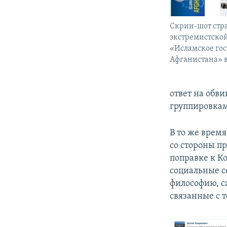
Скрин-шот стр
экстремистско
«Исламское гос
Афганистана» в
ответ на обви
группировка
В то же время
со стороны п
поправке к К
социальные с
философию, с
связанные с 