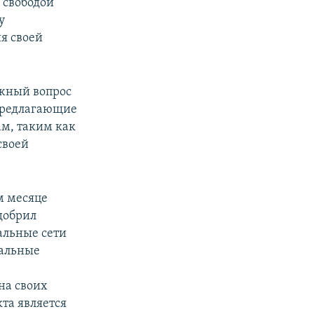
 свободой
у
я своей
ожный вопрос
предлагающие
м, таким как
своей
ом месяце
добрил
альные сети
ральные
на своих
та является