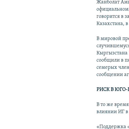
Жанболат Ами
официальном 
говорится в з
Казахстана, в
В мировой пр
случившемуся
Кыргызстана 
сообщили в п
семерых член
сообщении а
РИСК В ЮГО
В то же врем
влиянии ИГ в
«Поддержка «