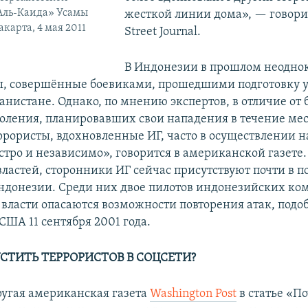
Аль-Каида» Усамы
жесткой линии дома», — говорит
карта, 4 мая 2011
Street Journal.
В Индонезии в прошлом неодно
ы, совершённые боевиками, прошедшими подготовку у
анистане. Однако, по мнению экспертов, в отличие от 
оления, планировавших свои нападения в течение ме
еррористы, вдохновленные ИГ, часто в осуществлении 
стро и независимо», говорится в американской газете.
ластей, сторонники ИГ сейчас присутствуют почти в п
донезии. Среди них двое пилотов индонезийских ко
 власти опасаются возможности повторения атак, под
США 11 сентября 2001 года.
СТИТЬ ТЕРРОРИСТОВ В СОЦСЕТИ?
угая американская газета
Washington Post
в статье «П