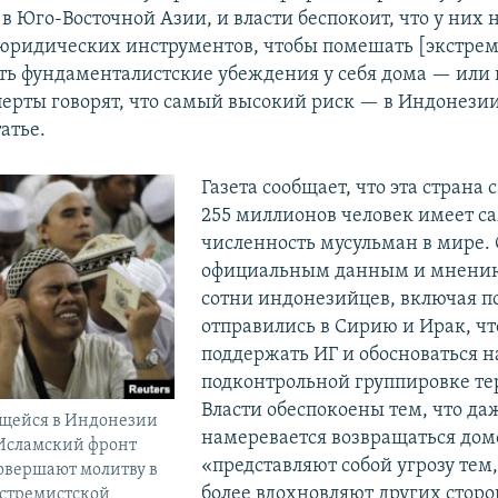
в Юго-Восточной Азии, и власти беспокоит, что у них 
юридических инструментов, чтобы помешать [экстре
ть фундаменталистские убеждения у себя дома — или 
перты говорят, что самый высокий риск — в Индонези
татье.
Газета сообщает, что эта страна
255 миллионов человек имеет 
численность мусульман в мире. 
официальным данным и мнению
сотни индонезийцев, включая п
отправились в Сирию и Ирак, ч
поддержать ИГ и обосноваться н
подконтрольной группировке те
Власти обеспокоены тем, что даж
щейся в Индонезии
намеревается возвращаться дом
Исламский фронт
«представляют собой угрозу тем,
овершают молитву в
более вдохновляют других стор
кстремистской