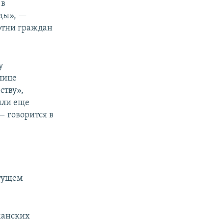
 в
оды», —
сотни граждан
у
лице
ству»,
или еще
— говорится в
тущем
манских