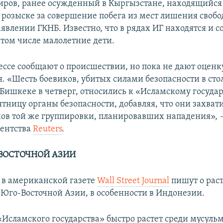
ров, ранее осужденный в Кыргызстане, находящийся
розыске за совершение побега из мест лишения своб
аявлении ГКНБ. Известно, что в рядах ИГ находятся и 
 том числе малолетние дети.
ессе сообщают о происшествии, но пока не дают оценк
. «Шесть боевиков, убитых силами безопасности в сто
Бишкеке в четверг, относились к «Исламскому государ
ятницу органы безопасности, добавляя, что они захват
ов той же группировки, планировавших нападения», 
гентства
Reuters
.
-ВОСТОЧНОЙ АЗИИ
я в американской газете
Wall Street Journal
пишут о рас
 Юго-Восточной Азии, в особенности в Индонезии.
Исламского государства» быстро растет среди мусуль