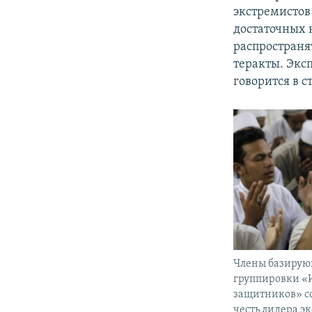
экстремистов 
достаточных 
распространя
теракты. Экс
говорится в с
Члены базирую
группировки «
защитников» с
честь лидера э