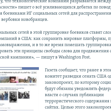
му, что технологические компании разрываются между
пасности» пишет о всё усиливающихся дебатах по повод
я боевиками ИГ социальных сетей для распространени
 вербовки новобранцев.
иальных сетей в этой группировке боевиков ставят сл
омпаний в США: как сохранить мировые платформы, 
амовыражения, и в то же время помешать группировка
ировать эти принципы свободы слова для продвижения 
ской кампании», — пишут в Washington Post.
Газета сообщает, что ранее в эт
комитет разведки сената США о
законопроект, по которому соци
будут обязаны уведомлять феде
власти о случаях публикации
террористического содержания 
сайтах. Целью этого законопроек