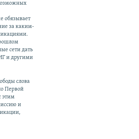
возможных
е обязывает
ние за каким-
бликациями.
прошлом
ые сети дать
 ИГ и другими
вободы слова
по Первой
с этим
миссию и
ликации,