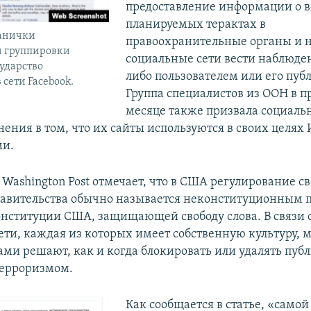
предоставление информации о 
планируемых терактах в
анички
правоохранительные органы и н
й группировки
социальные сети вести наблюде
ударство
либо пользователем или его пу
 сети Facebook.
Группа специалистов из ООН в 
месяце также призвала социальн
нения в том, что их сайты используются в своих целях
ми.
 Washington Post отмечает, что в США регулирование с
равительства обычно называется неконституционным 
онституции США, защищающей свободу слова. В связи 
ети, каждая из которых имеет собственную культуру, 
ами решают, как и когда блокировать или удалять пуб
терроризмом.
Как сообщается в статье, «самой