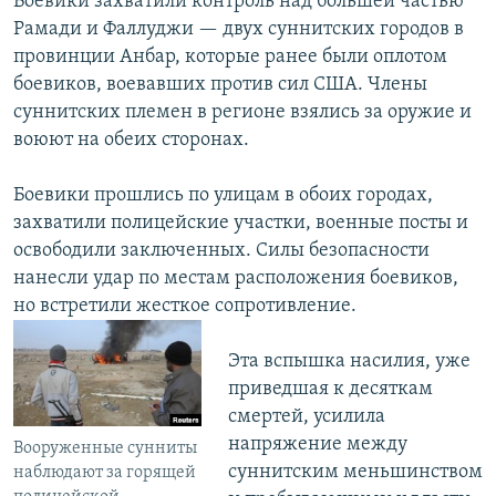
Боевики захватили контроль над большей частью
Рамади и Фаллуджи — двух суннитских городов в
провинции Анбар, которые ранее были оплотом
боевиков, воевавших против сил США. Члены
суннитских племен в регионе взялись за оружие и
воюют на обеих сторонах.
Боевики прошлись по улицам в обоих городах,
захватили полицейские участки, военные посты и
освободили заключенных. Силы безопасности
нанесли удар по местам расположения боевиков,
но встретили жесткое сопротивление.
Эта вспышка насилия, уже
приведшая к десяткам
смертей, усилила
напряжение между
Вооруженные сунниты
суннитским меньшинством
наблюдают за горящей