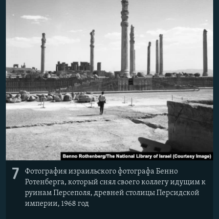
7
Фотография израильского фотографа Бенно
Ротенберга, который снял своего коллегу идущим к
руинам Персеполя, древней столицы Персидской
империи, 1968 год