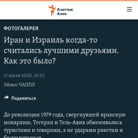
Доступность
ссылок
Вернуться
ФОТОГАЛЕРЕЯ
к
ЦЕНТРАЛЬНАЯ АЗИЯ
Иран и Израиль когда-то
основному
НОВОСТИ
КАЗАХСТАН
содержанию
считались лучшими друзьями.
ВОЙНА В УКРАИНЕ
Вернутся
КЫРГЫЗСТАН
Как это было?
к
НА ДРУГИХ ЯЗЫКАХ
УЗБЕКИСТАН
главной
17 июля 2025, 10:01
ТАДЖИКИСТАН
ҚАЗАҚША
навигации
ПОДПИШИТЕСЬ НА НАС В СОЦСЕТЯХ
Эймос ЧАППЛ
Вернутся
КЫРГЫЗЧА
к
Поделиться
ЎЗБЕКЧА
поиску
ТОҶИКӢ
Все сайты РСЕ/РС
До революции 1979 года, свергнувшей иранскую
TÜRKMENÇE
монархию, Тегеран и Тель-Авив обменивались
туристами и товарами, а не ударами ракетам и