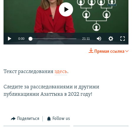
No media source currently available
Auto
0:00
21:11
240p
Прямая ссылка
360p
Auto
240p
360p
480p
480p
Текст расследования
здесь
.
720p
720p
1080p
Следите за расследованиями и другими
1080p
публикациями Азаттыка в 2022 году!
Поделиться
Follow us