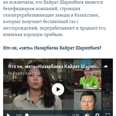
не исключаем, что Кайрат Шарипбаев является
бенефициаром компаний, строящих
газоперерабатывающие заводы в Казахстане,
которые получают бесплатный газ с
месторождений, перерабатывают и продают его,
извлекая хорошую прибыль.
Кто он, «зять» Назарбаева Кайрат Шарипбаев?
Кто он, «зять» Назарбаева Кайрат Шарипбаев?
by
Радио Азаттык
No media source currently available
0:00
12:49