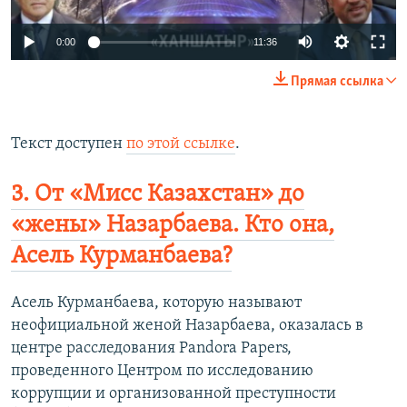
Auto
0:00
11:36
240p
Прямая ссылка
360p
Auto
240p
360p
480p
480p
Текст доступен
по этой ссылке
.
720p
720p
1080p
3. От «Мисс Казахстан» до
1080p
«жены» Назарбаева. Кто она,
Асель Курманбаева?
Асель Курманбаева, которую называют
неофициальной женой Назарбаева, оказалась в
центре расследования Pandora Papers,
проведенного Центром по исследованию
коррупции и организованной преступности