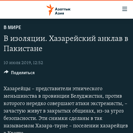
Доступность
ссылок
Вернуться
В МИРЕ
к
ЦЕНТРАЛЬНАЯ АЗИЯ
В изоляции. Хазарейский анклав в
основному
НОВОСТИ
КАЗАХСТАН
содержанию
Пакистане
ВОЙНА В УКРАИНЕ
Вернутся
КЫРГЫЗСТАН
к
10 июля 2019, 12:52
НА ДРУГИХ ЯЗЫКАХ
УЗБЕКИСТАН
главной
Поделиться
ТАДЖИКИСТАН
ҚАЗАҚША
навигации
ПОДПИШИТЕСЬ НА НАС В СОЦСЕТЯХ
Вернутся
КЫРГЫЗЧА
Хазарейцы – представители этнического
к
меньшинства в провинции Белуджистан, против
ЎЗБЕКЧА
поиску
которого нередко совершают атаки экстремисты, –
ТОҶИКӢ
Все сайты РСЕ/РС
зачастую живут в закрытых общинах, из-за угроз
TÜRKMENÇE
безопасности. Эти снимки сделаны в так
называемом Хазара-тауне – поселении хазарейцев