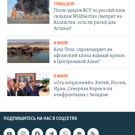
ТЕМЫ ДНЯ
После ударов ВСУ по российским
складам Wildberries смотрит на
Казахстан: есть ли риски для
Астаны?
В МИРЕ
Кош-Тепа: спровоцирует ли
афганский канал водный кризис
в Центральной Азии?
В МИРЕ
«Ось потрясений». Китай, Россия,
Иран, Северная Корея и их
конфронтация с Западом
ПОДПИШИТЕСЬ НА НАС В СОЦСЕТЯХ