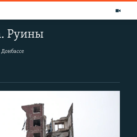
а. Руины
 Донбассе