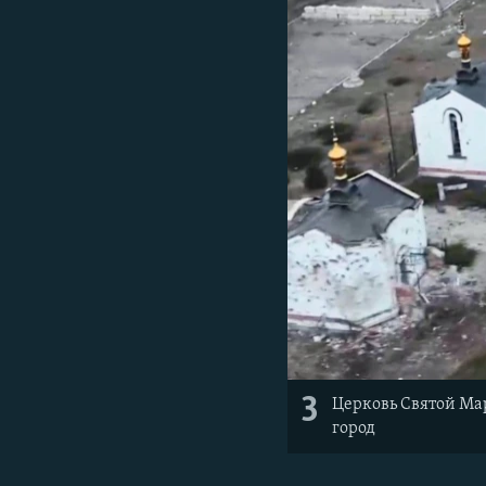
3
Церковь Святой Мар
город