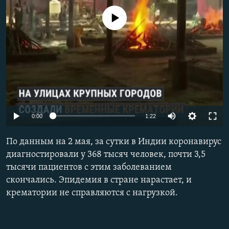
No media source currently available
Auto
0:00
1:22
240p
По данным на 2 мая, за сутки в Индии коронавирус
360p
диагностировали у 368 тысяч человек, почти 3,5
тысячи пациентов с этим заболеванием
480p
скончались. Эпидемия в стране нарастает, и
720p
крематории не справляются с нагрузкой.
1080p
Auto
240p
360p
480p