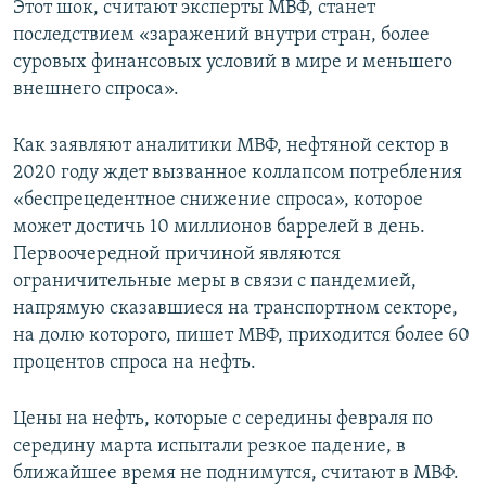
Этот шок, считают эксперты МВФ, станет
360p
последствием «заражений внутри стран, более
Auto
270p
360p
404p
404p
суровых финансовых условий в мире и меньшего
1080p
внешнего спроса».
1080p
Как заявляют аналитики МВФ, нефтяной сектор в
2020 году ждет вызванное коллапсом потребления
«беспрецедентное снижение спроса», которое
может достичь 10 миллионов баррелей в день.
Первоочередной причиной являются
ограничительные меры в связи с пандемией,
напрямую сказавшиеся на транспортном секторе,
на долю которого, пишет МВФ, приходится более 60
процентов спроса на нефть.
Цены на нефть, которые с середины февраля по
середину марта испытали резкое падение, в
ближайшее время не поднимутся, считают в МВФ.