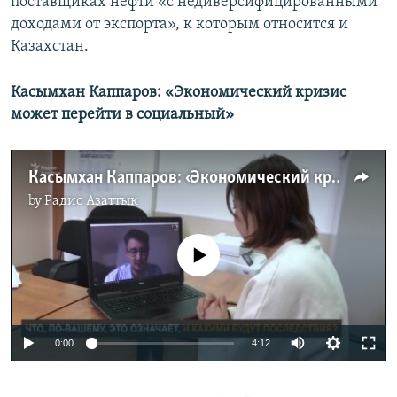
поставщиках нефти «с недиверсифицированными
доходами от экспорта», к которым относится и
Казахстан.
Касымхан Каппаров: «Экономический кризис
может перейти в социальный»
Касымхан Каппаров: «Экономический кризис может перейти в социальный»
by
Радио Азаттык
No media source currently available
Auto
0:00
4:12
270p