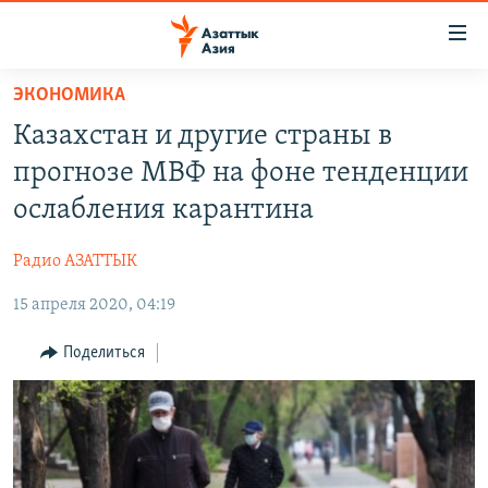
Доступность
ссылок
Вернуться
ЭКОНОМИКА
к
ЦЕНТРАЛЬНАЯ АЗИЯ
Казахстан и другие страны в
основному
НОВОСТИ
КАЗАХСТАН
содержанию
прогнозе МВФ на фоне тенденции
ВОЙНА В УКРАИНЕ
Вернутся
КЫРГЫЗСТАН
ослабления карантина
к
НА ДРУГИХ ЯЗЫКАХ
УЗБЕКИСТАН
главной
Радио АЗАТТЫК
ТАДЖИКИСТАН
ҚАЗАҚША
навигации
ПОДПИШИТЕСЬ НА НАС В СОЦСЕТЯХ
Вернутся
15 апреля 2020, 04:19
КЫРГЫЗЧА
к
ЎЗБЕКЧА
Поделиться
поиску
ТОҶИКӢ
Все сайты РСЕ/РС
TÜRKMENÇE