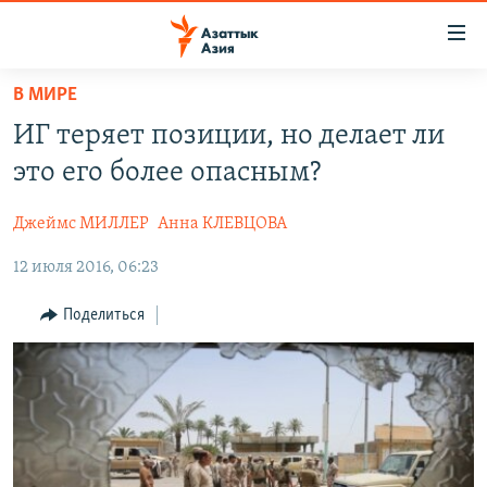
Доступность
ссылок
Вернуться
В МИРЕ
к
ЦЕНТРАЛЬНАЯ АЗИЯ
ИГ теряет позиции, но делает ли
основному
НОВОСТИ
КАЗАХСТАН
содержанию
это его более опасным?
ВОЙНА В УКРАИНЕ
Вернутся
КЫРГЫЗСТАН
к
Джеймс МИЛЛЕР
Анна КЛЕВЦОВА
НА ДРУГИХ ЯЗЫКАХ
УЗБЕКИСТАН
главной
12 июля 2016, 06:23
ТАДЖИКИСТАН
ҚАЗАҚША
навигации
ПОДПИШИТЕСЬ НА НАС В СОЦСЕТЯХ
Вернутся
КЫРГЫЗЧА
Поделиться
к
ЎЗБЕКЧА
поиску
ТОҶИКӢ
Все сайты РСЕ/РС
TÜRKMENÇE