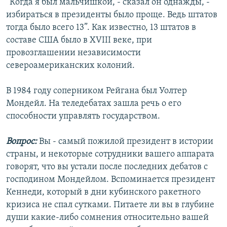
“Когда я был мальчишкой, - сказал он однажды, -
избираться в президенты было проще. Ведь штатов
тогда было всего 13”. Как известно, 13 штатов в
составе США было в XVIII веке, при
провозглашении независимости
североамериканских колоний.
В 1984 году соперником Рейгана был Уолтер
Мондейл. На теледебатах зашла речь о его
способности управлять государством.
Вопрос:
Вы - самый пожилой президент в истории
страны, и некоторые сотрудники вашего аппарата
говорят, что вы устали после последних дебатов c
господином Мондейлом. Вспоминается президент
Кеннеди, который в дни кубинского ракетного
кризиса не спал сутками. Питаете ли вы в глубине
души какие-либо сомнения относительно вашей