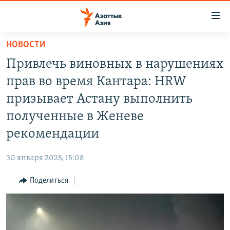
Доступность
ссылок
Вернуться
НОВОСТИ
к
ЦЕНТРАЛЬНАЯ АЗИЯ
Привлечь виновных в нарушениях
основному
НОВОСТИ
КАЗАХСТАН
содержанию
прав во время Кантара: HRW
ВОЙНА В УКРАИНЕ
Вернутся
КЫРГЫЗСТАН
призывает Астану выполнить
к
НА ДРУГИХ ЯЗЫКАХ
УЗБЕКИСТАН
полученные в Женеве
главной
ТАДЖИКИСТАН
ҚАЗАҚША
навигации
рекомендации
ПОДПИШИТЕСЬ НА НАС В СОЦСЕТЯХ
Вернутся
КЫРГЫЗЧА
к
30 января 2025, 15:08
ЎЗБЕКЧА
поиску
Поделиться
ТОҶИКӢ
Все сайты РСЕ/РС
TÜRKMENÇE