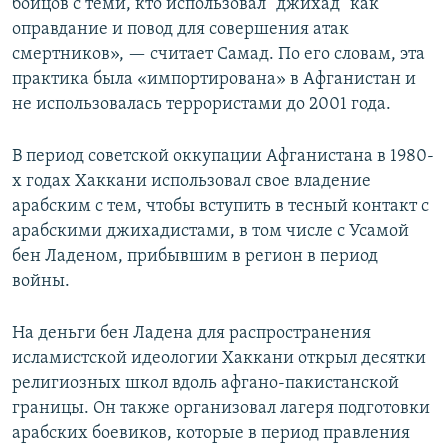
бойцов с теми, кто использовал "джихад" как
оправдание и повод для совершения атак
смертников», — считает Самад. По его словам, эта
практика была «импортирована» в Афганистан и
не использовалась террористами до 2001 года.
В период советской оккупации Афганистана в 1980-
х годах Хаккани использовал свое владение
арабским с тем, чтобы вступить в тесный контакт с
арабскими джихадистами, в том числе с Усамой
бен Ладеном, прибывшим в регион в период
войны.
На деньги бен Ладена для распространения
исламистской идеологии Хаккани открыл десятки
религиозных школ вдоль афгано-пакистанской
границы. Он также организовал лагеря подготовки
арабских боевиков, которые в период правления