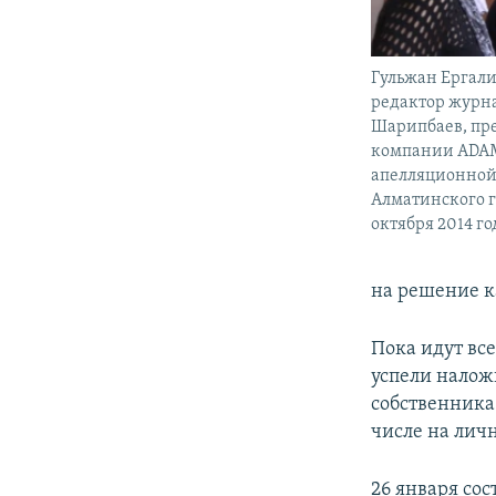
Гульжан Ергали
редактор журна
Шарипбаев, пр
компании ADAM
апелляционной
Алматинского г
октября 2014 го
на решение к
Пока идут вс
успели налож
собственника
числе на лич
26 января со