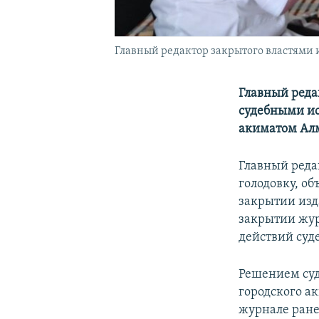
Главный редактор закрытого властями и
Главный реда
судебными ис
акиматом Ал
Главный реда
голодовку, об
закрытии изд
закрытии жур
действий суд
Решением суд
городского ак
журнале ране