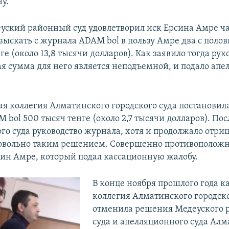
у.
уский районный суд удовлетворил иск Ерсина Амре ч
взыскать с журнала ADAM bol в пользу Амре два с поло
е (около 13,8 тысячи долларов). Как заявило тогда рук
ая сумма для него является неподъемной, и подало ап
я коллегия Алматинского городского суда постановила
bol 500 тысяч тенге (около 2,7 тысячи долларов). Пос
о суда руководство журнала, хотя и продолжало отриц
овольно таким решением. Совершенно противополож
син Амре, который подал кассационную жалобу.
В конце ноября прошлого года к
коллегия Алматинского городско
отменила решения Медеуского 
суда и апелляционного суда Алм