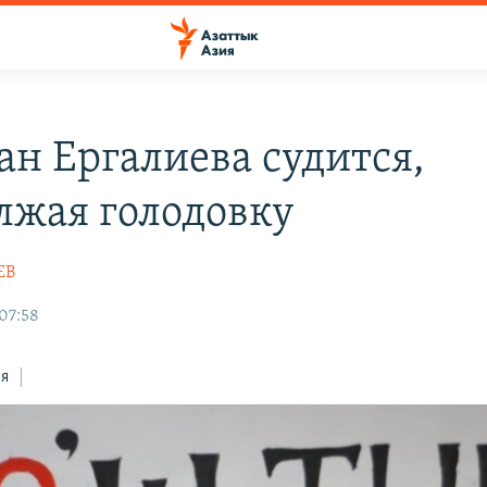
ан Ергалиева судится,
лжая голодовку
ЕВ
 07:58
ся