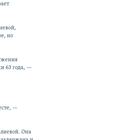
вает
иевой,
е, но
сужения
ки 63 года, —
есте, —
алиевой. Она
а задержана и