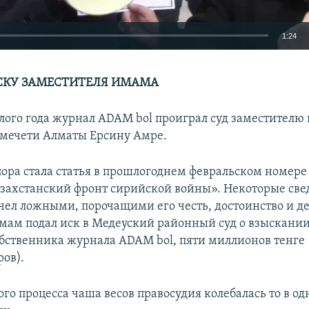
1:24
EMBED
СКУ ЗАМЕСТИТЕЛЯ ИМАМА
ого года журнал ADAM bol проиграл суд заместителю
мечети Алматы Ерсину Амре.
ора стала статья в прошлогоднем февральском номере
захстанский фронт сирийской войны». Некоторые све
чел ложными, порочащими его честь, достоинство и д
мам подал иск в Медеуский районный суд о взыскани
ственника журнала ADAM bol, пяти миллионов тенге (
ров).
ого процесса чаша весов правосудия колебалась то в одн