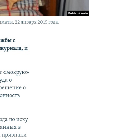
аты, 22 января 2015 года.
яжбы с
журнала, и
ет «мокрую»
уда о
 решение о
конность
ода по иску
ванных в
й признаки