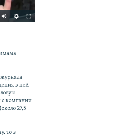
SHARE
 имама
 журнала
дения в ней
px
еловую
width
и с компании
около 27,5
у, то в