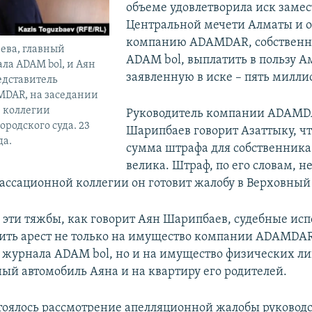
объеме удовлетворила иск заме
Центральной мечети Алматы и о
компанию ADAMDAR, собственн
ева, главный
ADAM bol, выплатить в пользу 
ла ADAM bol, и Аян
заявленную в иске – пять милли
едставитель
DAR, на заседании
 коллегии
Руководитель компании ADAMD
ородского суда. 23
Шарипбаев говорит Азаттыку, чт
да.
сумма штрафа для собственника
велика. Штраф, по его словам, не
ассационной коллегии он готовит жалобу в Верховный 
е эти тяжбы, как говорит Аян Шарипбаев, судебные ис
ить арест не только на имущество компании ADAMDAR
 журнала ADAM bol, но и на имущество физических лиц
ный автомобиль Аяна и на квартиру его родителей.
стоялось рассмотрение апелляционной жалобы руковод