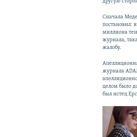
другую сторон
Сначала Меде
постановил: 
миллиона тенг
журнала, так
жалобу.
Апелляционна
журнала ADAM 
апелляционног
целом было д
был истец Ер