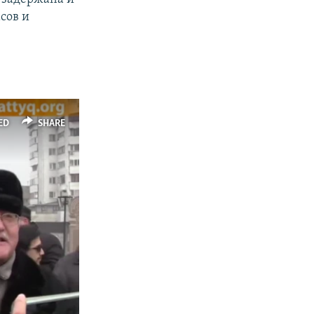
сов и
ED
SHARE