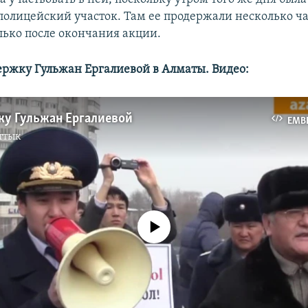
 полицейский участок. Там ее продержали несколько ча
лько после окончания акции.
ержку Гульжан Ергалиевой в Алматы. Видео:
ку Гульжан Ергалиевой
EMB
ттык
No media source currently available