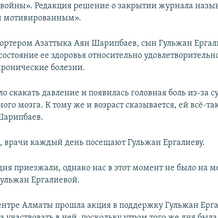
войны». Редакция решение о закрытии журнала назы
и мотивированным».
епортером Азаттыка Аян Шарипбаев, сын Гульжан Ергал
состояние ее здоровья относительно удовлетворительно
хронические болезни.
ло скакать давление и появилась головная боль из-за 
ного мозга. К тому же и возраст сказывается, ей всё-та
Шарипбаев.
м, врачи каждый день посещают Гульжан Ергалиеву.
дня приезжали, однако нас в этот момент не было на м
Гульжан Ергалиевой.
центре Алматы прошла акция в поддержку Гульжан Ерг
а участвовать в ней, поскольку утром того же дня был