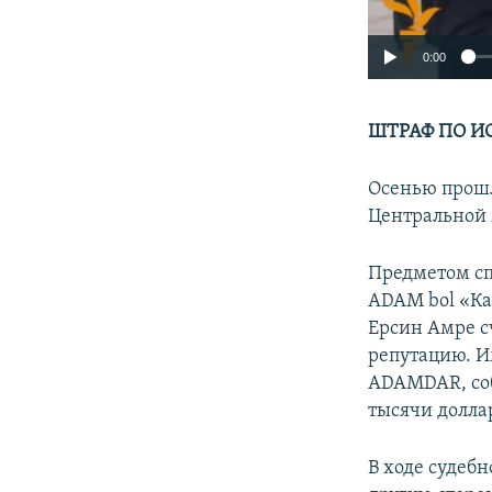
0:00
ШТРАФ ПО И
Осенью прошл
Центральной 
Предметом сп
ADAM bol «Ка
Ерсин Амре с
репутацию. И
ADAMDAR, соб
тысячи долла
В ходе судебн