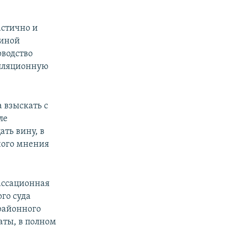
астично и
виной
оводство
елляционную
 взыскать с
ле
ать вину, в
ного мнения
ассационная
го суда
районного
аты, в полном