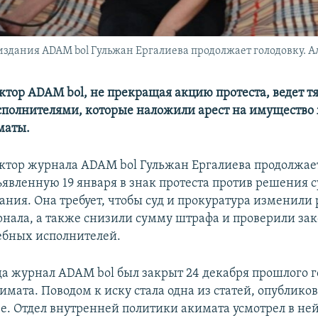
здания ADAM bol Гульжан Ергалиева продолжает голодовку. Алм
ктор ADAM bol, не прекращая акцию протеста, ведет т
полнителями, которые наложили арест на имущество 
маты.
ктор журнала ADAM bol Гульжан Ергалиева продолжа
ъявленную 19 января в знак протеста против решения с
ания. Она требует, чтобы суд и прокуратура изменили
нала, а также снизили сумму штрафа и проверили за
ебных исполнителей.
а журнал ADAM bol был закрыт 24 декабря прошлого г
имата. Поводом к иску стала одна из статей, опублико
е. Отдел внутренней политики акимата усмотрел в не