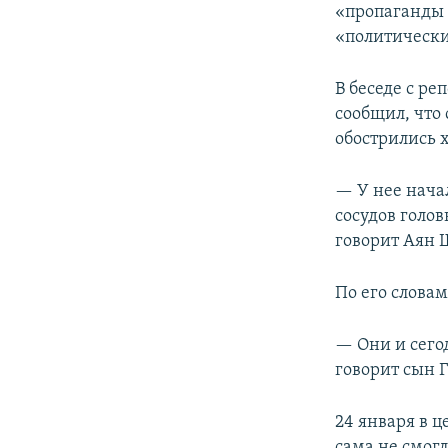
«пропаганды 
«политическ
В беседе с р
сообщил, что 
обострились 
— У нее нача
сосудов голов
говорит Аян 
По его слова
​— Они и сего
говорит сын 
24 января в 
сама не смогл