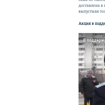
доставлена в
выпустили то
Акция в подд
В поддерж
by
Радио Аза