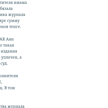
стителя имама
бязала
ика журнала
Амре сумму
онов тенге.
AR Аян
о такая
 издания
 уплачен, а
суд.
полнители
,
. В том
ства журнала