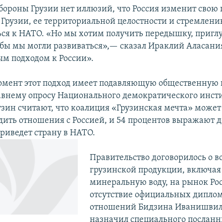
бороны Грузии нет иллюзий, что Россия изменит свою 
Грузии, ее территориальной целостности и стремлен
ся к НАТО. «Но мы хотим получить передышку, приг
обы мы могли развиваться»,— сказал Ираклий Аласания
м подходом к России».
мент этот подход имеет подавляющую общественную 
авнему опросу Национального демократического инст
узин считают, что коалиция «Грузинская мечта» мож
дить отношения с Россией, и 54 процентов выражают д
приведет страну в НАТО.
Правительство договорилось о 
грузинской продукции, включая
минеральную воду, на рынок Рос
отсутствие официальных дипло
отношений Бидзина Иванишвил
назначил специального посланн