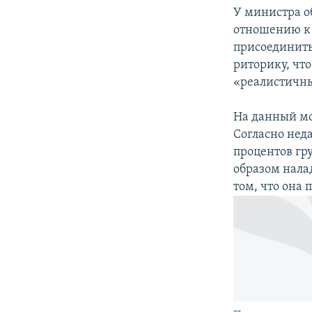
У министра о
отношению к 
присоединить
риторику, чт
«реалистичны
На данный мо
Согласно нед
процентов гр
образом нала
том, что она 