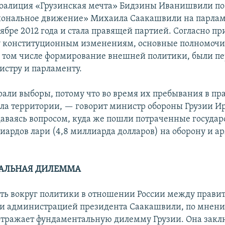
 коалиция «Грузинская мечта» Бидзины Иванишвили п
иональное движение» Михаила Саакашвили на парла
ябре 2012 года и стала правящей партией. Согласно п
у конституционным изменениям, основные полномочи
в том числе формирование внешней политики, были п
стру и парламенту.
али выборы, потому что во время их пребывания в пр
яла территории, — говорит министр обороны Грузии И
даваясь вопросом, куда же пошли потраченные государ
иардов лари (4,8 миллиарда долларов) на оборону и а
АЛЬНАЯ ДИЛЕММА
ь вокруг политики в отношении России между прави
и администрацией президента Саакашвили, по мнен
отражает фундаментальную дилемму Грузии. Она заклю