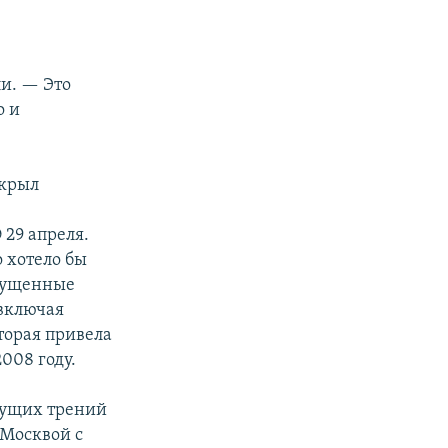
и. — Это
о и
ткрыл
29 апреля.
о хотело бы
пущенные
включая
торая привела
2008 году.
кущих трений
 Москвой с