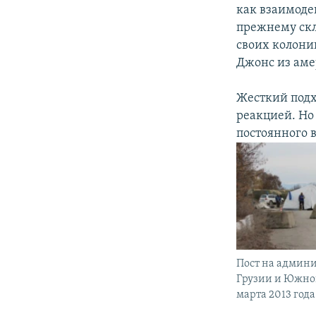
как взаимоде
прежнему скл
своих колони
Джонс из аме
Жесткий подх
реакцией. Но
постоянного 
Пост на админ
Грузии и Южной
марта 2013 года