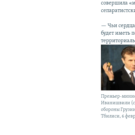
совершила «м
сепаратистск
— Чьи сердца
будет иметь п
территориаль
Премьер-минис
Иванишвили (с
обороны Грузи
Тбилиси, 6 февр