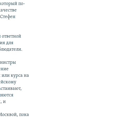
который по-
качестве
 Стефен
й ответной
ия для
блюдатели.
инистры
ение
 или курса на
ейскому
астаивают,
ляются
, и
осквой, пока