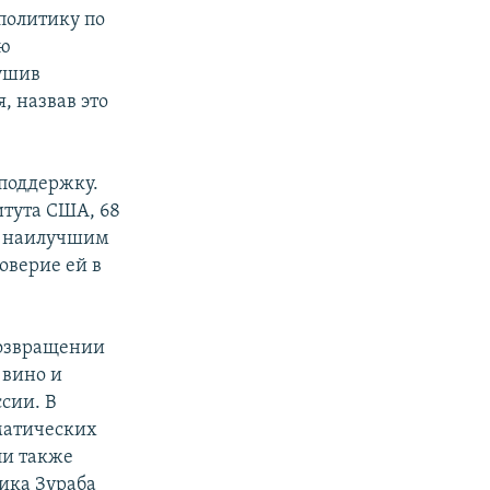
политику по
ию
лушив
, назвав это
поддержку.
итута США, 68
ет наилучшим
оверие ей в
возвращении
 вино и
сии. В
матических
и также
ика Зураба