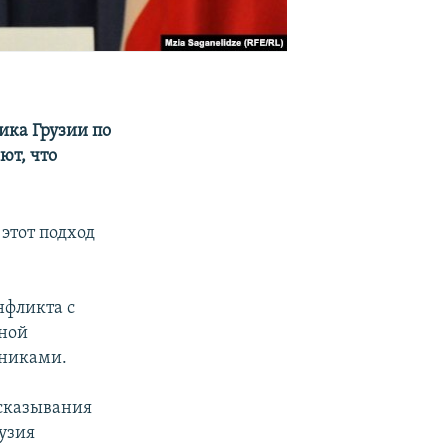
ка Грузии по
ют, что
 этот подход
нфликта с
сной
зниками.
ысказывания
рузия