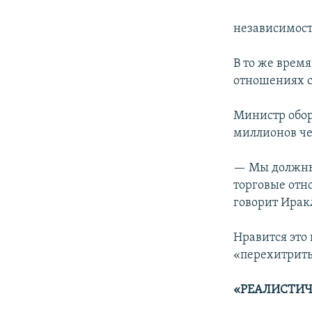
независимост
В то же врем
отношениях с 
Министр обор
миллионов че
— Мы должны с
торговые отн
говорит Ирак
Нравится это 
«перехитрить
«РЕАЛИСТИЧ