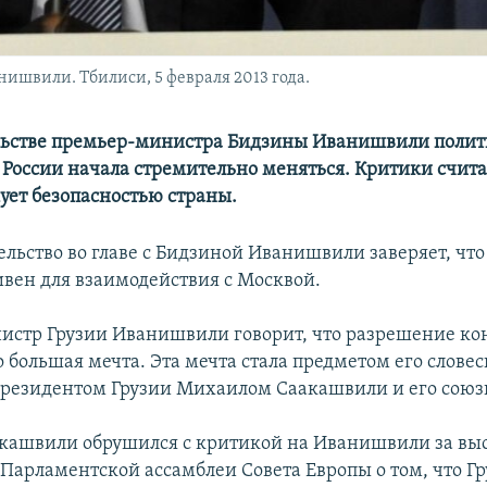
швили. Тбилиси, 5 февраля 2013 года.
ьстве премьер-министра Бидзины Иванишвили полити
России начала стремительно меняться. Критики счита
ует безопасностью страны.
льство во главе с Бидзиной Иванишвили заверяет, что
ивен для взаимодействия с Москвой.
стр Грузии Иванишвили говорит, что разрешение ко
 большая мечта. Эта мечта стала предметом его слове
президентом Грузии Михаилом Саакашвили и его сою
акашвили обрушился с критикой на Иванишвили за в
 Парламентской ассамблеи Совета Европы о том, что Г