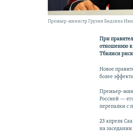
Премьер-министр Грузии Бидзина Ивани
При правител
отношению к 
Тбилиси риск
Новое правите
более эффект
Премьер-мини
Россией — его
перепалки с 
23 апреля Са
на заседании