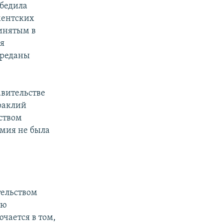
обедила
ментских
ринятым в
я
ереданы
авительстве
раклий
ством
рмия не была
тельством
ию
чается в том,