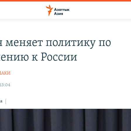
я меняет политику по
ению к России
МАКИ
13:04
ся