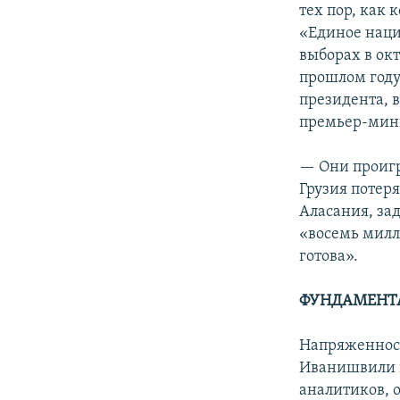
тех пор, как
«Единое нац
выборах в окт
прошлом год
президента, 
премьер-мини
— Они проигр
Грузия потер
Аласания, за
«восемь милл
готова».
ФУНДАМЕНТ
Напряженност
Иванишвили 
аналитиков, 