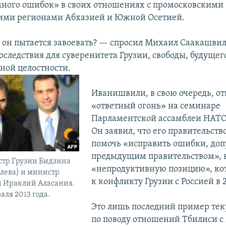
ного ошибок» в своих отношениях с промосковскими
ими регионами Абхазией и Южной Осетией.
 он пытается завоевать? — спросил Михаил Саакашвил
оследствия для суверенитета Грузии, свободы, будущег
ной целостности.
Иванишвили, в свою очередь, о
«ответный огонь» на семинаре
Парламентской ассамблеи НАТО 
Он заявил, что его правительств
помочь «исправить ошибки, до
предыдущим правительством», 
тр Грузии Бидзина
«непродуктивную позицию», ко
лева) и министр
к конфликту Грузии с Россией в 
и Ираклий Аласания.
аля 2013 года.
Это лишь последний пример те
по поводу отношений Тбилиси с