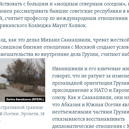
йствовать с большим и «мощным северным соседом», 
онен рассматривать бывшие советские республики в 
й, считает профессор по международным отношениям
риканского Колледжа Маунт Холиок.
од, как это делал Михаил Саакашвили, чреват жестко
 слишком близкие отношения с Москвой создают услов
вмешательства во внутренние дела Грузии, считают на
Иванишвили и его ключевые м
говорят, что не ратуют за измен
прозападной ориентации Грузии
присоединение к НАТО и Европ
союзу. Как и Саакашвили, они н
что Абхазия и Южная Осетия яв
истративной границе
неотъемлемыми частями Грузии
 Осетии. Эргнети, 18
отказываются восстанавливать
.
дипломатические отношения с М