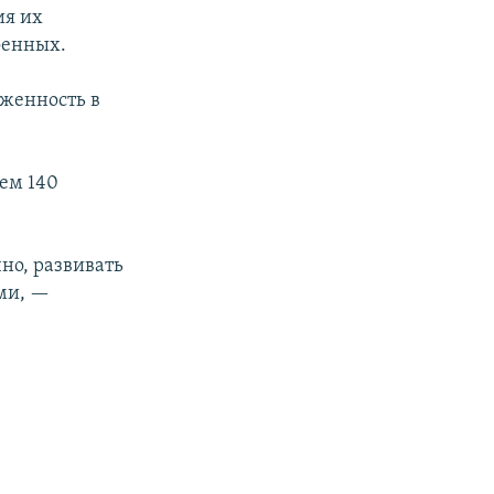
ия их
оенных.
яженность в
ем 140
но, развивать
ми, —