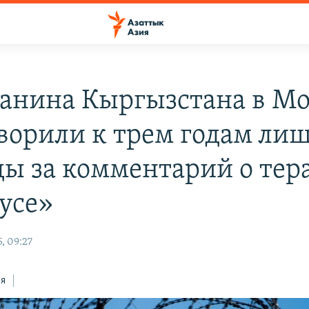
анина Кыргызстана в Мо
ворили к трем годам ли
ды за комментарий о тера
усе»
, 09:27
ся