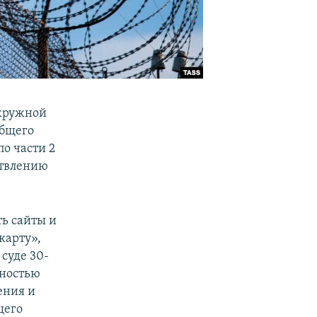
окружной
общего
о части 2
ствлению
ть сайты и
карту»,
 суде 30-
лностью
ения и
щего