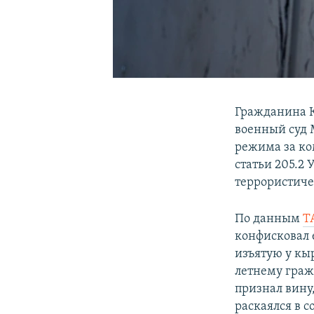
Гражданина К
военный суд 
режима за ко
статьи 205.2
террористиче
По данным
Т
конфисковал 
изъятую у кыр
летнему граж
признал вину
раскаялся в 