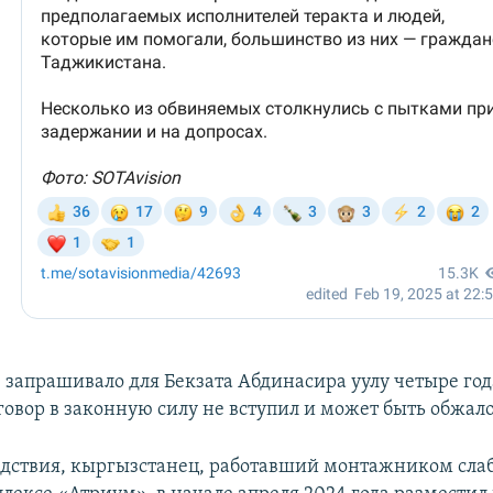
 запрашивало для Бекзата Абдинасира уулу четыре го
говор в законную силу не вступил и может быть обжал
едствия, кыргызстанец, работавший монтажником сла