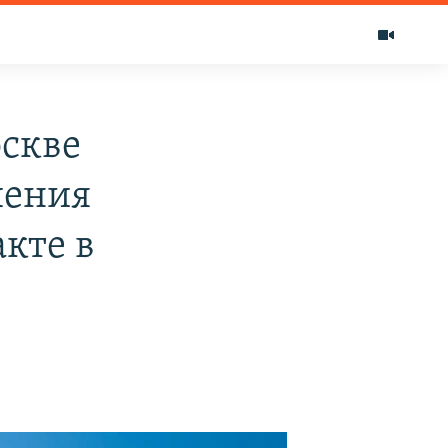
скве
шения
кте в