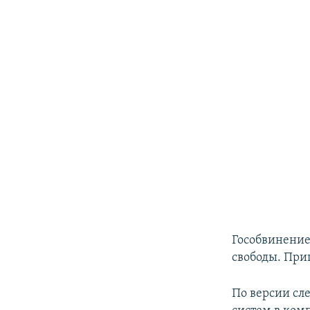
Гособвинение
свободы. При
По версии сл