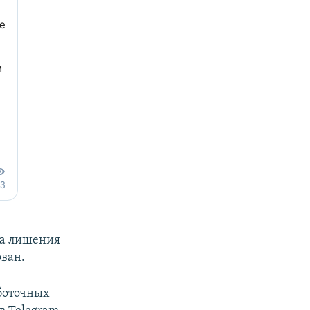
да лишения
ован.
боточных