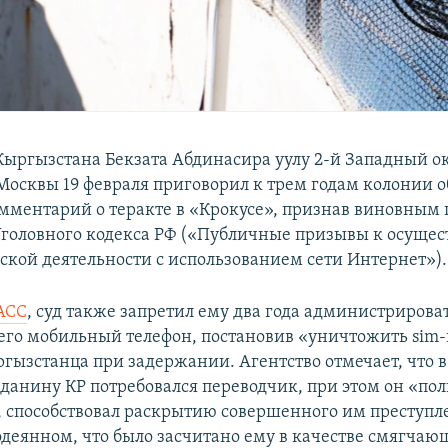
ыргызстана Бекзата Абдинасира уулу 2-й Западный 
Москвы 19 февраля приговорил к трем годам колонии 
мментарий о теракте в «Крокусе», признав виновным п
 Уголовного кодекса РФ («Публичные призывы к осуще
ской деятельности с использованием сети Интернет»).
АСС
, суд также запретил ему два года администрирова
его мобильный телефон, постановив «уничтожить sim-
гызстанца при задержании. Агентство отмечает, что в
данину КР потребовался переводчик, при этом он «по
, способствовал раскрытию совершенного им преступл
содеянном, что было засчитано ему в качестве смягчаю