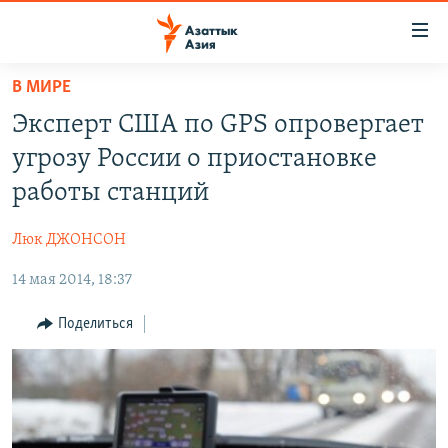
Доступность
ссылок
Вернуться
В МИРЕ
к
ЦЕНТРАЛЬНАЯ АЗИЯ
Эксперт США по GPS опровергает
основному
НОВОСТИ
КАЗАХСТАН
содержанию
угрозу России о приостановке
ВОЙНА В УКРАИНЕ
Вернутся
КЫРГЫЗСТАН
работы станций
к
НА ДРУГИХ ЯЗЫКАХ
УЗБЕКИСТАН
главной
Люк ДЖОНСОН
ТАДЖИКИСТАН
ҚАЗАҚША
навигации
ПОДПИШИТЕСЬ НА НАС В СОЦСЕТЯХ
Вернутся
14 мая 2014, 18:37
КЫРГЫЗЧА
к
ЎЗБЕКЧА
Поделиться
поиску
ТОҶИКӢ
Все сайты РСЕ/РС
TÜRKMENÇE