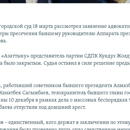
ородской суд 18 марта рассмотрел заявление адвокато
еры пресечения бывшему руководителю Аппарата пре
ва.
 «Азаттыку» представитель партии СДПК Кундуз Жолд
да было закрытым. Судья оставил в силе решение пре
, работавший советником бывшего президента Алмаз
 Канатбек Сагымбаев, телохранитель бывшего главы го
ны 10 декабря в рамках дела о массовых беспорядках 9
аева отпустили под домшний арест.
в – единственный, кого держат в заключении по этому 
ржания было проведено лишь одно следственное меро