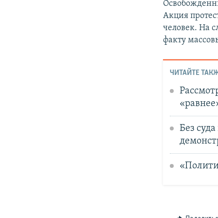
Освобожденны
Акция протест
человек. На с
факту массов
ЧИТАЙТЕ ТАКЖ
Рассмотр
«равнее
Без суда
демонст
«Полити