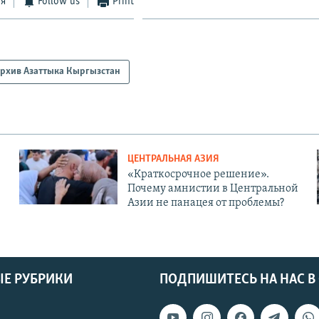
ся
Follow us
Print
рхив Азаттыка Кыргызстан
ЦЕНТРАЛЬНАЯ АЗИЯ
«Краткосрочное решение».
Почему амнистии в Центральной
Азии не панацея от проблемы?
Е РУБРИКИ
ПОДПИШИТЕСЬ НА НАС В