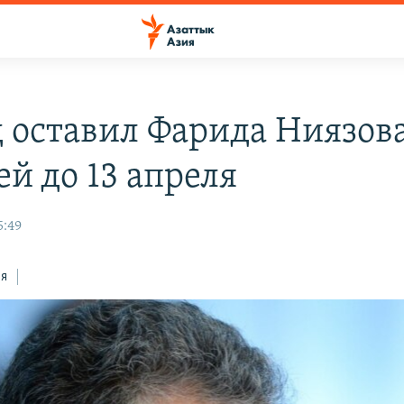
д оставил Фарида Ниязов
й до 13 апреля
5:49
ся