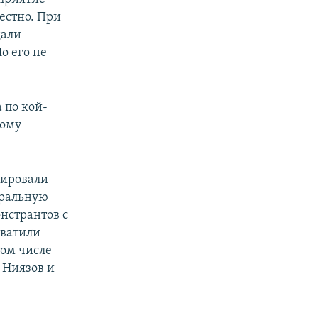
вестно. При
дали
о его не
 по кой-
тому
цировали
тральную
нстрантов с
хватили
том числе
 Ниязов и