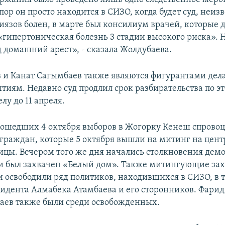
 пор он просто находится в СИЗО, когда будет суд, неиз
иязов болен, в марте был консилиум врачей, которые 
«гипертоническая болезнь 3 стадии высокого риска». Н
д домашний арест», - сказала Жолдубаева.
 и Канат Сагымбаев также являются фигурантами дела
тиям. Недавно суд продлил срок разбирательства по э
лу до 11 апреля.
рошедших 4 октября выборов в Жогорку Кенеш спрово
 граждан, которые 5 октября вышли на митинг на цен
ицы. Вечером того же дня начались столкновения демо
и был захвачен «Белый дом». Также митингующие за
и освободили ряд политиков, находившихся в СИЗО, в 
идента Алмабека Атамбаева и его сторонников. Фарид
аев также были среди освобожденных.