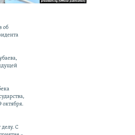
в об
зидента
убаева,
дыдущей
бека
сударства,
 октября.
делу. С
приятие –