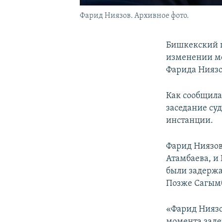
Фарид Ниязов. Архивное фото.
Бишкекский г
изменении м
Фарида Ниязо
Как сообщила
заседание су
инстанции.
Фарид Ниязов
Атамбаева, и
были задержа
Позже Сагымб
«Фарид Ниязо
момента заде