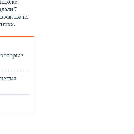
ишкеке.
адали 7
изводства по
нники.
екоторые
ючения