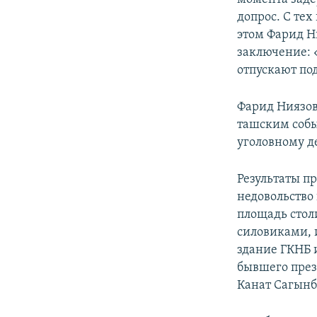
допрос. С тех
этом Фарид Н
заключение: 
отпускают по
Фарид Ниязов
ташским собы
уголовному де
Результаты п
недовольство
площадь стол
силовиками, 
здание ГКНБ 
бывшего през
Канат Сагынб