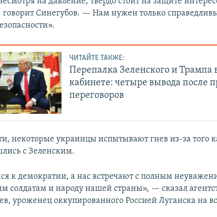
несмотря на давление, твердо стоит на защите интере
 говорит Синегубов. — Нам нужен только справедлив
езопасности».
ЧИТАЙТЕ ТАКЖЕ:
Перепалка Зеленского и Трампа 
кабинете: четыре вывода после 
переговоров
ти, некоторые украинцы испытывают гнев из-за того ка
лись с Зеленским.
я к демократии, а нас встречают с полным неуваже
м солдатам и народу нашей страны», — сказал агентст
ев, уроженец оккупированного Россией Луганска на в