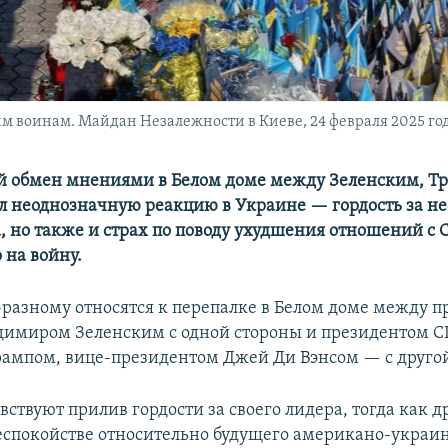
 воинам. Майдан Незалежности в Киеве, 24 февраля 2025 го
 обмен мнениями в Белом доме между Зеленским, Т
л неоднозначную реакцию в Украине — гордость за н
а, но также и страх по поводу ухудшения отношений с
 на войну.
разному относятся к перепалке в Белом доме между 
димиром Зеленским с одной стороны и президентом 
ампом, вице-президентом Джей Ди Вэнсом — с друго
ствуют прилив гордости за своего лидера, тогда как д
еспокойстве относительно будущего американо-украи