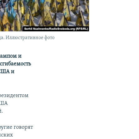
да. Иллюстративное фото
рампом и
есгибаемость
 США и
президентом
США
й.
ругие говорят
нских