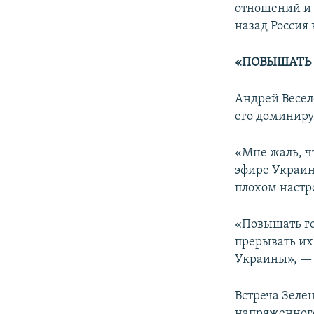
отношений и о
назад Россия
«ПОВЫШАТЬ 
Андрей Весел
его доминиру
«Мне жаль, чт
эфире Украин
плохом настр
«Повышать го
прерывать их
Украины», — 
Встреча Зеле
напряженного