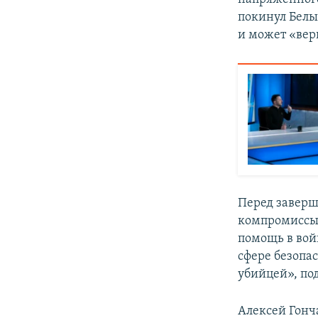
покинул Белы
и может «верн
Перед заверш
компромиссы 
помощь в вой
сфере безопа
убийцей», по
Алексей Гонч