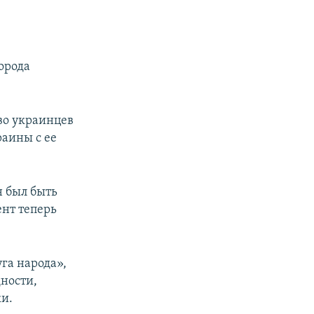
орода
во украинцев
аины с ее
н был быть
нт теперь
га народа»,
дности,
ки.