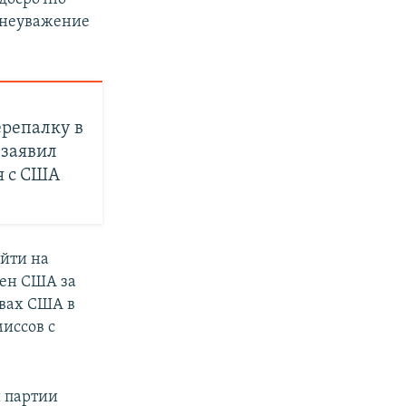
л неуважение
ерепалку в
 заявил
я с США
ойти на
лен США за
твах США в
иссов с
й партии