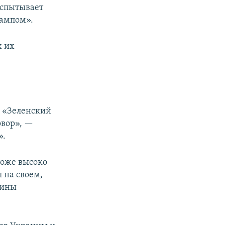
испытывает
рампом».
х их
о «Зеленский
овор», —
».
тоже высоко
 на своем,
аины