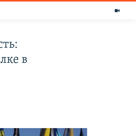
сть:
лке в