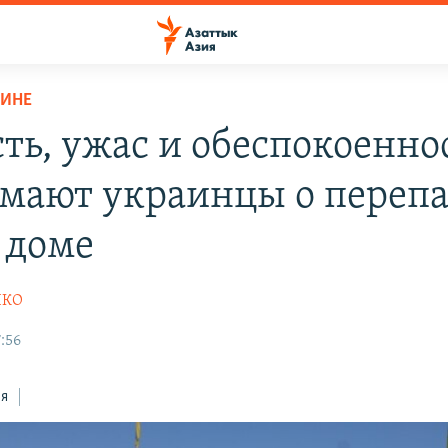
АИНЕ
ть, ужас и обеспокоенно
умают украинцы о перепа
 доме
НКО
:56
ся