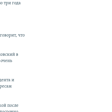
ю три года
говорит, что
ловский в
 очень
дента и
ересам
кой после
досрочно