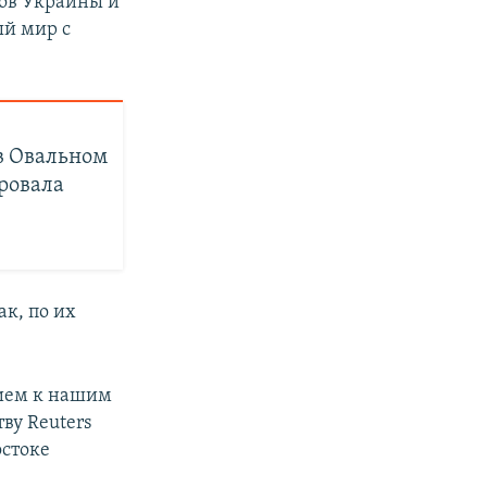
сов Украины и
ый мир с
в Овальном
провала
к, по их
нием к нашим
ву Reuters
остоке