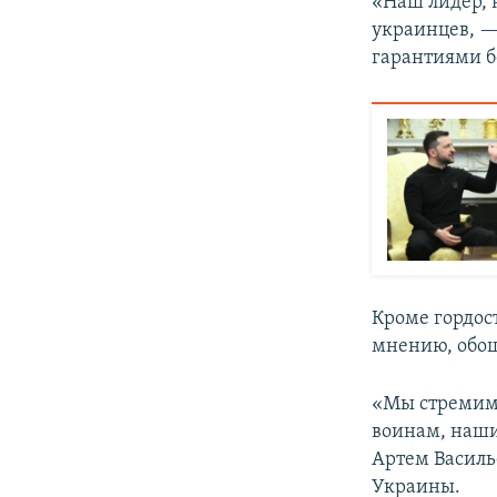
«Наш лидер, 
украинцев, —
гарантиями б
Кроме гордос
мнению, обош
«Мы стремимс
воинам, наши
Артем Василь
Украины.