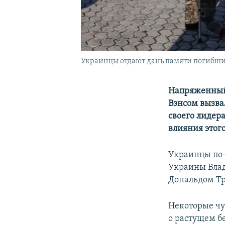
Украинцы отдают дань памяти погибшим
Напряженный
Вэнсом вызва
своего лидер
влияния этого
Украинцы по-
Украины Вла
Дональдом Тр
Некоторые чув
о растущем б