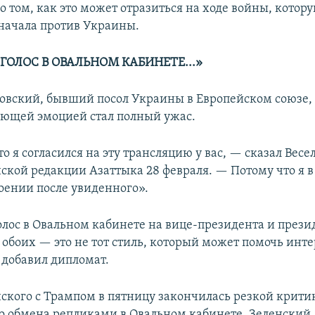
 том, как это может отразиться на ходе войны, котору
 начала против Украины.
ГОЛОС В ОВАЛЬНОМ КАБИНЕТЕ...»
овский, бывший посол Украины в Европейском союзе, 
ющей эмоцией стал полный ужас.
о я согласился на эту трансляцию у вас, — сказал Весе
ской редакции Азаттыка 28 февраля. — Потому что я в
оении после увиденного».
лос в Овальном кабинете на вице-президента и прези
 обоих — это не тот стиль, который может помочь инт
добавил дипломат.
нского с Трампом в пятницу закончилась резкой крити
 обмена репликами в Овальном кабинете. Зеленский 