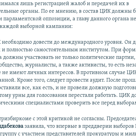
имался лишь регистрацией жалоб и передачей их в
ельные органы. По ее мнению, в состав ЦИК должны 
и парламентской оппозиции, а главу данного органа н
 каждой выборной кампании:
К необходимо довести до международного уровня. Он д
 и полностью самостоятельным институтом. При фор
а должны участвовать не только политические партии,
общество, журналисты, а также активисты, то есть не
е не имеют личных интересов. В противном случае ЦИК
нной. Кроме того, следует провести аудит. После про
ставили все, как есть, и не провели должную подгото
тому урны для голосования перестали работать. ЦИК 
ническими специалистами проверить все перед выбора
тризбиркоме с этой критикой не согласны. Председате
дабекова
заявила, что впервые в преддверии выборов
группу с участием представителей прокуратуры и мил