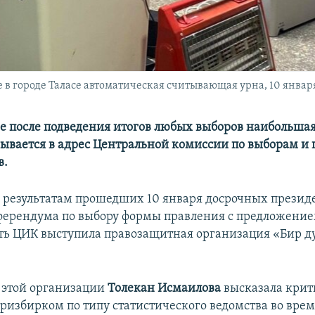
в городе Таласе автоматическая считывающая урна, 10 января 
е после подведения итогов любых выборов наибольша
зывается в адрес Центральной комиссии по выборам и
в.
по результатам прошедших 10 января досрочных презид
ферендума по выбору формы правления с предложени
ь ЦИК выступила правозащитная организация «Бир д
.
 этой организации
Толекан
Исмаилова
высказала крит
нтризбирком по типу статистического ведомства во вре