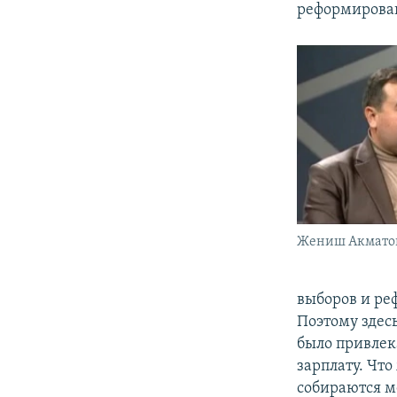
реформирован
Жениш Акмато
выборов и реф
Поэтому здесь
было привлек
зарплату. Что
собираются м