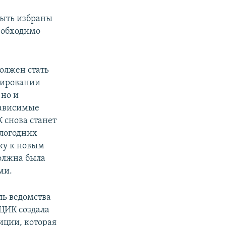
быть избраны
еобходимо
олжен стать
мировании
 но и
зависимые
 снова станет
шлогодних
вку к новым
должна была
ми.
ль ведомства
 ЦИК создала
иции, которая