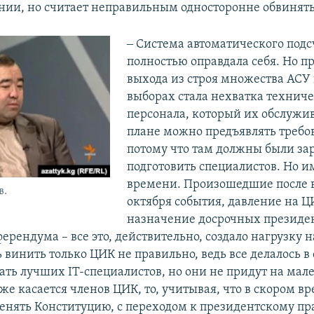
ии, но считает неправильным односторонне обвинять 
‒ Система автоматического подс
полностью оправдала себя. Но 
выхода из строя множества АСУ
выборах стала нехватка техниче
персонала, который их обслужив
плане можно предъявлять требо
потому что там должны были за
подготовить специалистов. Но и
времени. Произошедшие после 
в.
октября события, давление на Ц
назначение досрочных президе
ерендума – все это, действительно, создало нагрузку н
 винить только ЦИК не правильно, ведь все делалось в
ать лучших IT-специалистов, но они не придут на ма
 же касается членов ЦИК, то, учитывая, что в скором в
енять Конституцию, с переходом к президентскому пр