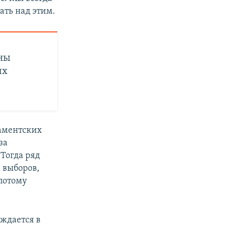
ать над этим.
ены
ых
ламентских
за
Тогда ряд
е выборов,
потому
ждается в