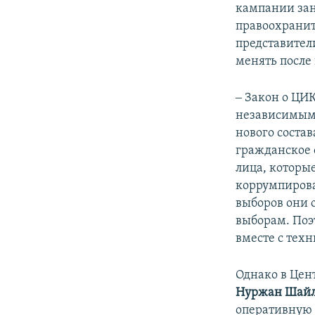
кампании зан
правоохранит
представител
менять после
‒ Закон о ЦИ
независимым
нового состав
гражданское 
лица, которы
коррумпирова
выборов они о
выборам. Поэ
вместе с тех
Однако в Цен
Нуржан
Шайл
оперативную 