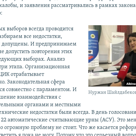
жалобы, и заявления рассматривались в рамках закона
:
ых выборов всегда проводится
азбираем все недостатки,
и допущены. И предпринимаем
не допустить повторения этих
едующих выборах. Анализ
 три этапа. Организационная
 ЦИК отрабатывает
но. Законодательная сфера
ся совместно с парламентом. И
Нуржан Шайлдабеков
чшение взаимодействия с
тельными органами и местными
ехнические недостатки были всегда. В день голосовани
о 22 автоматические считывающие урны (АСУ). Это мен
ого огромную проблему не стоит. Что же касается рефо
тветить я пока не могу. Потому что это серьезный вопр