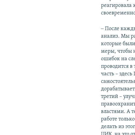
реагировала 
своевременно
‒ После кажд
анализ. Мы р
которые был
меры, чтобы 
ошибок на сл
проводится в
часть – здесь
самостоятель
дорабатывает
третий – улу
правоохрани
властями. А т
работе тольк
делать из эт
ЦИК, на это о