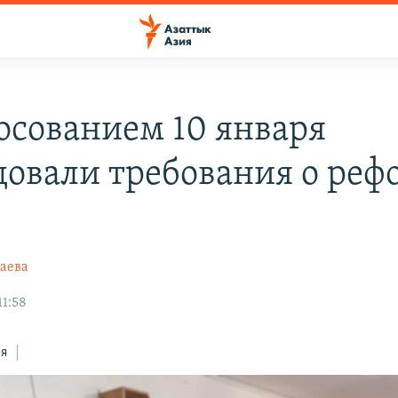
лосованием 10 января
довали требования о реф
аева
11:58
ся