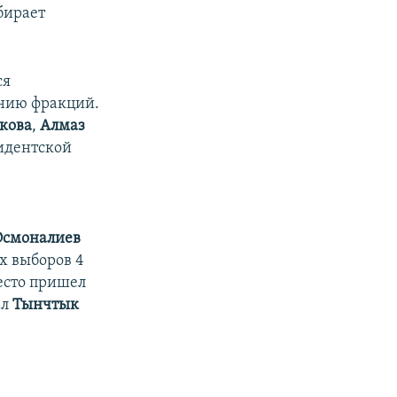
бирает
ся
ению фракций.
кова
,
Алмаз
идентской
Осмоналиев
х выборов 4
место пришел
ал
Тынчтык