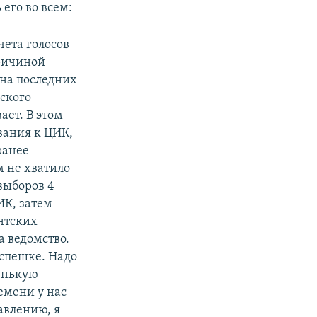
его во всем:
чета голосов
причиной
 на последних
ского
ает. В этом
вания к ЦИК,
ранее
м не хватило
выборов 4
ИК, затем
нтских
а ведомство.
 спешке. Надо
ленькую
ремени у нас
авлению, я