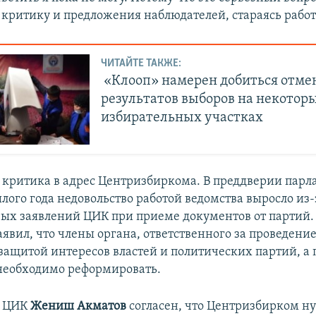
 критику и предложения наблюдателей, стараясь работ
ЧИТАЙТЕ ТАКЖЕ:
«Клооп» намерен добиться отм
результатов выборов на некотор
избирательных участках
я критика в адрес Центризбиркома. В преддверии пар
лого года недовольство работой ведомства выросло из-
ых заявлений ЦИК при приеме документов от партий. 
явил, что члены органа, ответственного за проведени
защитой интересов властей и политических партий, а 
необходимо реформировать.
н ЦИК
Жениш
Акматов
согласен, что Центризбирком ну