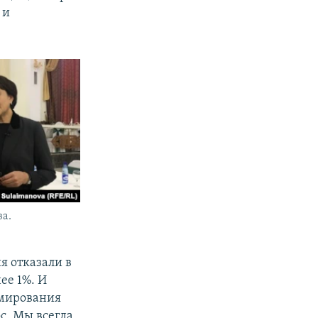
 и
а.
я отказали в
ее 1%. И
рмирования
ос. Мы всегда