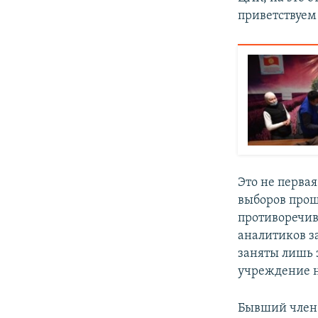
приветствуем
Это не перва
выборов прош
противоречив
аналитиков за
заняты лишь 
учреждение 
Бывший чле