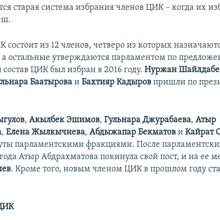
тся старая система избрания членов ЦИК – когда их из
еш.
К состоит из 12 членов, четверо из которых назначают
 а остальные утверждаются парламентом по предлож
состав ЦИК был избран в 2016 году.
Нуржан
Шайлдабе
ульнара
Баатырова
и
Бахтияр
Кадыров
пришли по през
ыгулов
,
Акылбек
Эшимов
,
Гульнара
Джурабаева
,
Атыр
а
,
Елена
Жылкычиева
,
Абдыжапар
Бекматов
и
Кайрат
ты парламентскими фракциями. После парламентски
года Атыр Абдрахматова покинула свой пост, и на ее 
иев
. Кроме того, новым членом ЦИК в прошлом году ст
ЦИК