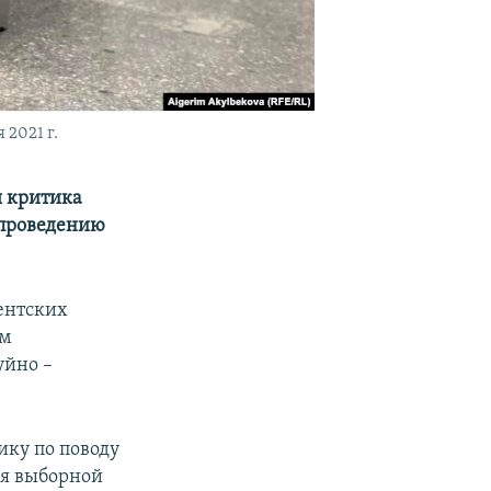
2021 г.
я критика
 проведению
ентских
ем
уйно –
ику по поводу
мя выборной