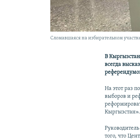
Сломавшаяся на избирательном участке 
В Кыргызстан
всегда выска
референдумо
На этот раз 
выборов и ре
реформироват
Кыргызстан»
Руководитель
того, что Це