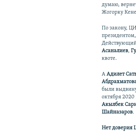
думаю, верне
Жогорку Кен
По закону, ЦИ
президентом,
Действующий 
Асаналиев
,
Г
квоте.
А
Адилет
Сат
Абдрахматов
были выдвину
октября 2020 
Акылбек Сар
Шайназаров
.
Нет доверия 