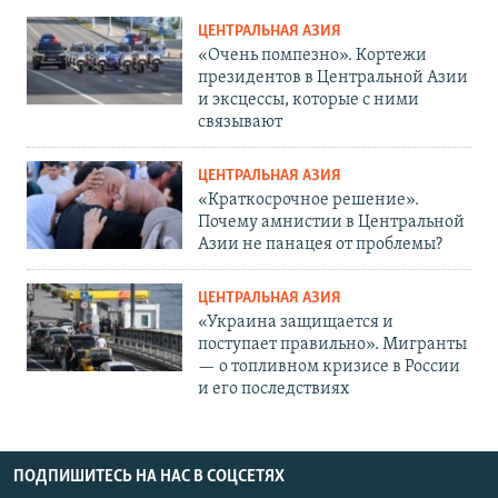
ЦЕНТРАЛЬНАЯ АЗИЯ
«Очень помпезно». Кортежи
президентов в Центральной Азии
и эксцессы, которые с ними
связывают
ЦЕНТРАЛЬНАЯ АЗИЯ
«Краткосрочное решение».
Почему амнистии в Центральной
Азии не панацея от проблемы?
ЦЕНТРАЛЬНАЯ АЗИЯ
«Украина защищается и
поступает правильно». Мигранты
— о топливном кризисе в России
и его последствиях
ПОДПИШИТЕСЬ НА НАС В СОЦСЕТЯХ