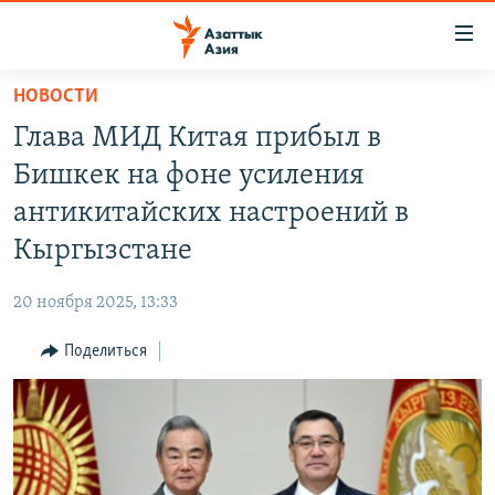
Доступность
ссылок
Вернуться
НОВОСТИ
к
ЦЕНТРАЛЬНАЯ АЗИЯ
Глава МИД Китая прибыл в
основному
НОВОСТИ
КАЗАХСТАН
содержанию
Бишкек на фоне усиления
ВОЙНА В УКРАИНЕ
Вернутся
КЫРГЫЗСТАН
антикитайских настроений в
к
НА ДРУГИХ ЯЗЫКАХ
УЗБЕКИСТАН
Кыргызстане
главной
ТАДЖИКИСТАН
ҚАЗАҚША
навигации
ПОДПИШИТЕСЬ НА НАС В СОЦСЕТЯХ
20 ноября 2025, 13:33
Вернутся
КЫРГЫЗЧА
к
Поделиться
ЎЗБЕКЧА
поиску
ТОҶИКӢ
Все сайты РСЕ/РС
TÜRKMENÇE