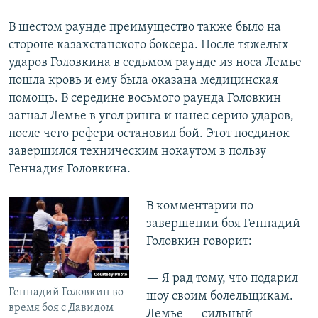
В шестом раунде преимущество также было на
стороне казахстанского боксера. После тяжелых
ударов Головкина в седьмом раунде из носа Лемье
пошла кровь и ему была оказана медицинская
помощь. В середине восьмого раунда Головкин
загнал Лемье в угол ринга и нанес серию ударов,
после чего рефери остановил бой. Этот поединок
завершился техническим нокаутом в пользу
Геннадия Головкина.
В комментарии по
завершении боя Геннадий
Головкин говорит:
— Я рад тому, что подарил
Геннадий Головкин во
шоу своим болельщикам.
время боя с Давидом
Лемье — сильный