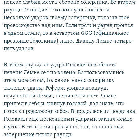
поиске слабых мест в обороне соперника. Во втором
раунде Геннадий Головкин успел нанести
несколько ударов своему сопернику, показав свое
превосходство над ним. Если третий раунд прошел
в одном темпе, то в четвертом GGG (официальное
прозвище Головкина) нанес Давиду Лемье четыре-
пять ударов.
В пятом раунде от удара Головкина в область
печени Лемье сел на колено. Воспользовавшись
этим моментом, Головкин нанес сопернику
тяжелые удары. Рефери, увидев нокдаун,
полученный Лемье, начал вести счет. Лемье
пришел в себя и, кивнув головой, дал знать, что
готов к продолжению боя. В продолжении поединка
Головкин еще несколькими ударами загнал Лемье
в угол. В это время прозвучал гонг, означавший
завершение пятого раунда.