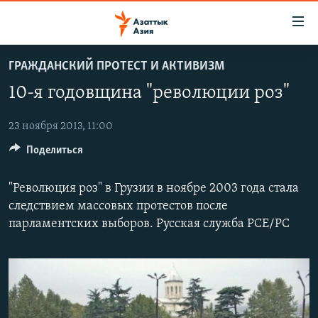
Доступность
ссылок
Вернуться
ГРАЖДАНСКИЙ ПРОТЕСТ И АКТИВИЗМ
к
ЦЕНТРАЛЬНАЯ АЗИЯ
10-я годовщина "революции роз"
основному
НОВОСТИ
КАЗАХСТАН
содержанию
ВОЙНА В УКРАИНЕ
Вернутся
23 ноября 2013, 11:00
КЫРГЫЗСТАН
к
Поделиться
НА ДРУГИХ ЯЗЫКАХ
УЗБЕКИСТАН
главной
ТАДЖИКИСТАН
ҚАЗАҚША
навигации
"Революция роз" в Грузии в ноябре 2003 года стала
ПОДПИШИТЕСЬ НА НАС В СОЦСЕТЯХ
Вернутся
КЫРГЫЗЧА
следствием массовых протестов после
к
парламентских выборов. Русская служба РСЕ/РС
ЎЗБЕКЧА
поиску
ТОҶИКӢ
Все сайты РСЕ/РС
TÜRKMENÇE