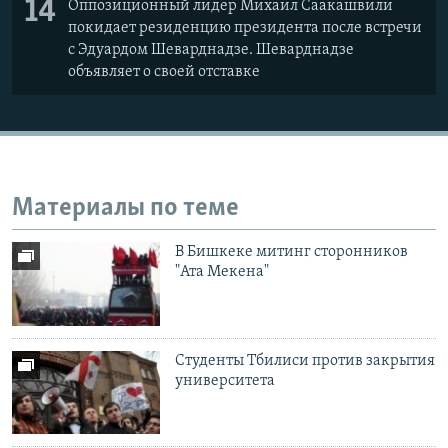
14
Оппозиционный лидер Михаил Саакашвили
покидает резиденцию президента после встречи
с Эдуардом Шеварднадзе. Шеварднадзе
объявляет о своей отставке
Материалы по теме
В Бишкеке митинг сторонников
"Ата Мекена"
Студенты Тбилиси против закрытия
университета