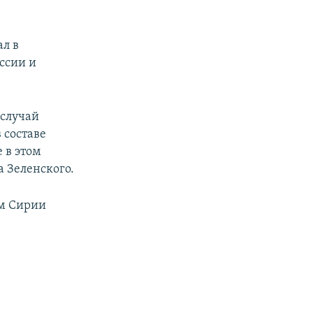
л в
ссии и
 случай
 составе
 в этом
а Зеленского.
ом Сирии