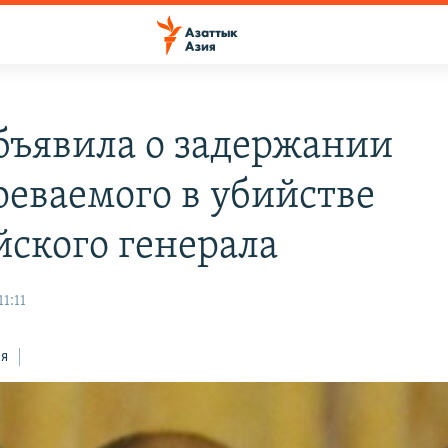
бъявила о задержании
реваемого в убийстве
йского генерала
1:11
ся