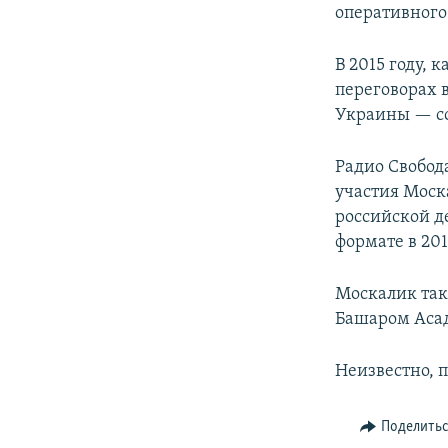
оперативного
В 2015 году, к
переговорах 
Украины — с
Радио Свобод
участия Моск
российской д
формате в 20
Москалик та
Башаром Асад
Неизвестно, 
Поделить