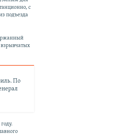
танционно, с
из подъезда
держанный
и взрывчатых
иль. По
енерал
году.
лавного