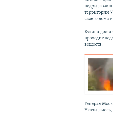
подрыва маши
территории У
своего дома 
Кузина доста
проходит под
веществ.
Генерал Мос
Указывалось,