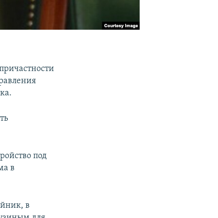
 причастности
правления
ка.
сть
тройство под
ма в
йник, в
Кузиным для