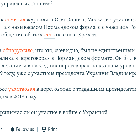
 управления Генштаба.
ак
отметил
журналист Олег Кашин, Москалик участвова
в так называемом Нормандском формате с участием Ро
ообщение об этом
есть
на сайте Кремля.
а
обнаружило
, что это, очевидно, был не единственный
алика в переговорах в Нормандском формате. Он был в
елегации и в последних переговорах на высшем уровне
19 году, уже с участием президента Украины Владимир
кже
участвовал
в переговорах с тогдашним президент
ом в 2018 году.
принимал ли он участие в войне с Украиной.
ся
Follow us
Print