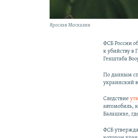
Ярослав Москалик
ФСБ России о
к убийству в
Генштаба Воо
По данным спе
украинский в
Следствие
ут
автомобиль, 
Балашихе, гд
ФСБ утвержда
котором хран