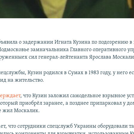
бъявила о задержании Игната Кузина по подозрению в
 Подмосковье замначальника Главного оперативного у
руженныех сил генерал-лейтенанта Ярослава Москали
цслужбы, Кузин родился в Сумах в 1983 году, у него е
ид на жительство.
верждает
, что Кузин заложил самодельное взрывное ус
который приобрёл заранее, а позднее припарковал у до
е жил Москалик.
ет, что сотрудники спецслужб Украины оборудовали та
ились компоненты для взрывчатки, использованные 