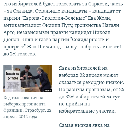
его избирателей будет голосовать за Саркози, часть
– за Олланда. Остальные кандидаты – кандидат от
партии "Европа-Экология-Зелёные" Ева Жоли,
антикапиталист Филипп Путу, троцкистка Натали
Арто, независимый правый кандидат Николя
Дюпон-Энян и глава партии "Солидарность и
прогресс" Жак Шеминад – могут набрать лишь от 1
до 2% голосов.
Явка избирателей на
выборах 22 апреля может
оказаться рекордно низкой.
По разным прогнозам, от 25
до 32% избирателей могут
Ход голосования на
не прийти на
выборах президента
Франции. Страсбург, 22
избирательные участки.
апреля 2012 года.
Самая низкая явка на