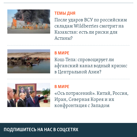
ТЕМЫ ДНЯ
После ударов ВСУ по российским
складам Wildberries смотрит на
Казахстан: есть ли риски для
Астаны?
В МИРЕ
Кош-Тепа: спровоцирует ли
афганский канал водный кризис
в Центральной Азии?
В МИРЕ
«Ось потрясений». Китай, Россия,
Иран, Северная Корея и их
конфронтация с Западом
ПОДПИШИТЕСЬ НА НАС В СОЦСЕТЯХ