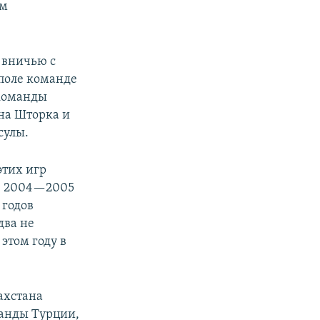
ом
 вничью с
поле команде
 команды
рна Шторка и
сулы.
этих игр
 в 2004—2005
 годов
два не
 этом году в
ахстана
манды Турции,