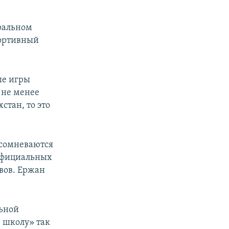
тральном
портивный
ые игры
 не менее
стан, то это
 сомневаются
 официальных
вов. Ержан
льной
ю школу» так