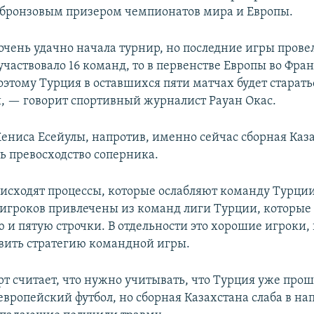
 бронзовым призером чемпионатов мира и Европы.
очень удачно начала турнир, но последние игры прове
участвовало 16 команд, то в первенстве Европы во Фр
оэтому Турция в оставшихся пяти матчах будет старать
и, — говорит спортивный журналист Рауан Окас.
ниса Есейулы, напротив, именно сейчас сборная Каз
ь превосходство соперника.
исходят процессы, которые ослабляют команду Турции
игроков привлечены из команд лиги Турции, которы
ю и пятую строчки. В отдельности это хорошие игроки
вить стратегию командной игры.
рт считает, что нужно учитывать, что Турция уже прош
европейский футбол, но сборная Казахстана слаба в на