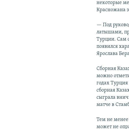
некоторые ме
Красножана з
— Под руково
латышами, пр
Турции. Сам 
появился хара
Ярослава Бер
Сборная Каза
можно отмети
годах Турция 
сборная Казах
сыграла вничь
матче в Стамб
Тем не менее
может не опр