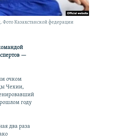
д. Фото Казахстанской федерации
 командой
кспертов —
ым очком
ды Чехии,
тренировавший
прошлом году
ая два раза
ако