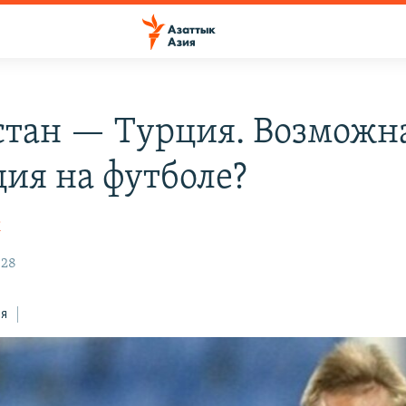
стан — Турция. Возможн
ция на футболе?
К
:28
ся