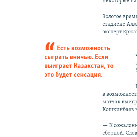
некоторые на
Золотое врем
стадионе Алм
эксперт Ержа
Есть возможность
сыграть вничью. Если
выиграет Казахстан, то
это будет сенсация.
в возможност
матчах выигр
Кошкинбаев н
— К сожалени
сборной. Сло