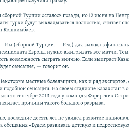
падающие получили травму.
я сборной Турции осталось позади, но 12 июня на Цен
аты турки будут выкладываться полностью, считает с
н Кошкимбаев.
— Им (сборной Турции. — Ред.) для выхода в финальн
чемпионата Европы нужно выигрывать все матчи. Тем
есть возможность сыграть вничью. Если выиграет Казах
будет сенсация, — говорит он.
Некоторые местные болельщики, как и ряд экспертов,
и подобной сенсации. На своем стадионе Казахстан в
ывал в сентябре 2013 года у команды Фарерских Остро
азывает причины такого большого разрыва.
ю, последние десять лет не увидел развитие национа
ва обещания «Будем развивать детскую и подросткову