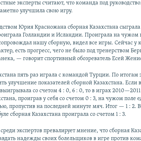
стные эксперты считают, что команда под руководств
аметно улучшила свою игру.
дством Юрия Красножана сборная Казахстана сыграла
оиграла Голландии и Исландии. Проиграла на чужом 
сопровождал нашу сборную, видел все игры. Сейчас у
ктер, есть прогресс, чего не было под тренерством Бе
анека, — говорит спортивный обозреватель Есей Жени
хстана пять раз играла с командой Турции. По итогам 
ть улучшение показателей сборной Казахстана. Если
выигрывала со счетом 4 : 0, 6 : 0, то в играх 2010—2011
стана, проиграв у себя со счетом 0 : 3, на чужом поле е
ю, пропустив на последней минуте мяч. Итог — 1 : 2. В
уле сборная Казахстана проиграла со счетом 1 : 3.
 среди экспертов превалирует мнение, что сборная Каз
авдать надежды своих болельщиков в игре против ко