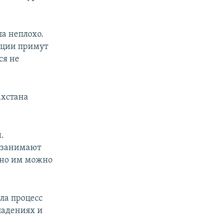
ла неплохо.
анции примут
ся не
ахстана
.
е занимают
, но им можно
ла процесс
падениях и