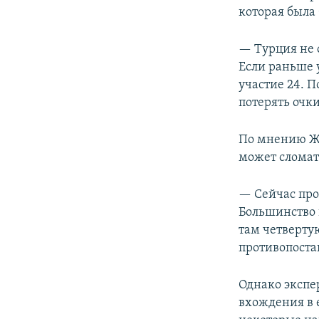
которая была
— Турция не 
Если раньше 
участие 24. П
потерять очк
По мнению Же
может сломат
— Сейчас про
Большинство 
там четверту
противопоста
Однако экспе
вхождения в 