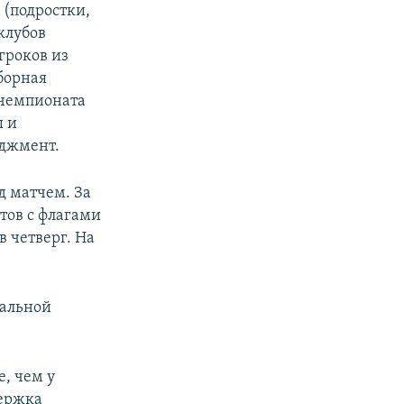
 (подростки,
клубов
гроков из
борная
 чемпионата
ы и
еджмент.
д матчем. За
тов с флагами
 четверг. На
нальной
, чем у
держка