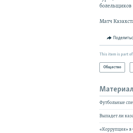
болельщиков 
Матч Казахст
Поделить
This item is part of
Общество
Материал
Футбольные сп
Выпадет ли каз
«Коррупция» в