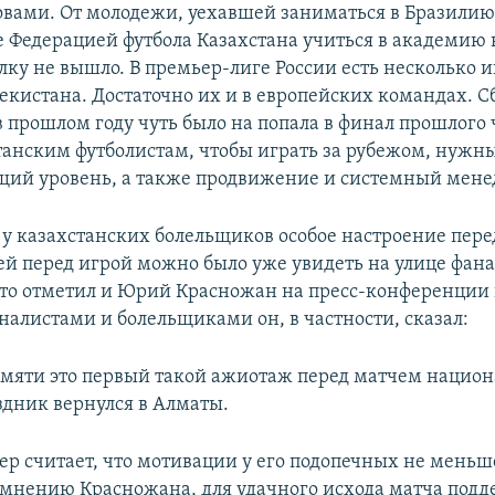
ловами. От молодежи, уехавшей заниматься в Бразилию
 Федерацией футбола Казахстана учиться в академию 
лку не вышло. В премьер-лиге России есть несколько и
бекистана. Достаточно их и в европейских командах. С
в прошлом году чуть было на попала в финал прошлого
танским футболистам, чтобы играть за рубежом, нужн
щий уровень, а также продвижение и системный мен
 у казахстанских болельщиков особое настроение пере
ей перед игрой можно было уже увидеть на улице фана
Это отметил и Юрий Красножан на пресс-конференции в
налистами и болельщиками он, в частности, сказал:
мяти это первый такой ажиотаж перед матчем нацио
здник вернулся в Алматы.
ер считает, что мотивации у его подопечных не меньше
 мнению Красножана, для удачного исхода матча под