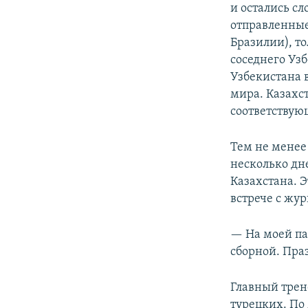
и остались с
отправленные
Бразилии), то
соседнего Уз
Узбекистана 
мира. Казахс
соответствую
Тем не менее
несколько дн
Казахстана. 
встрече с жур
— На моей па
сборной. Пра
Главный трен
турецких. По