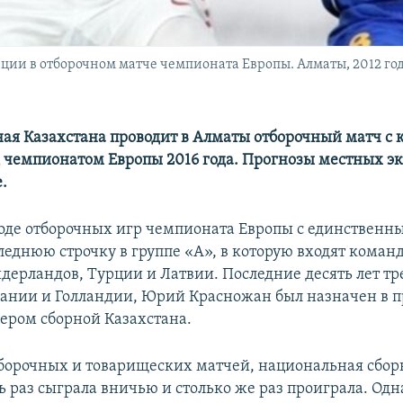
ции в отборочном матче чемпионата Европы. Алматы, 2012 го
ная Казахстана проводит в Алматы отборочный матч с
 чемпионатом Европы 2016 года. Прогнозы местных э
.
ходе отборочных игр чемпионата Европы с единственн
леднюю строчку в группе «А», в которую входят коман
дерландов, Турции и Латвии. Последние десять лет 
ании и Голландии, Юрий Красножан был назначен в 
ером сборной Казахстана.
тборочных и товарищеских матчей, национальная сборн
ь раз сыграла вничью и столько же раз проиграла. Одн