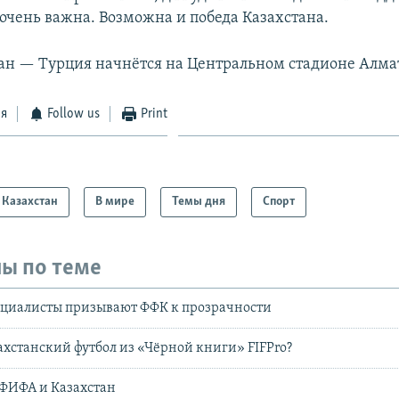
очень важна. Возможна и победа Казахстана.
ан — Турция начнётся на Центральном стадионе Алмат
ся
Follow us
Print
Казахстан
В мире
Темы дня
Спорт
ы по теме
ециалисты призывают ФФК к прозрачности
ахстанский футбол из «Чёрной книги» FIFPro?
 ФИФА и Казахстан