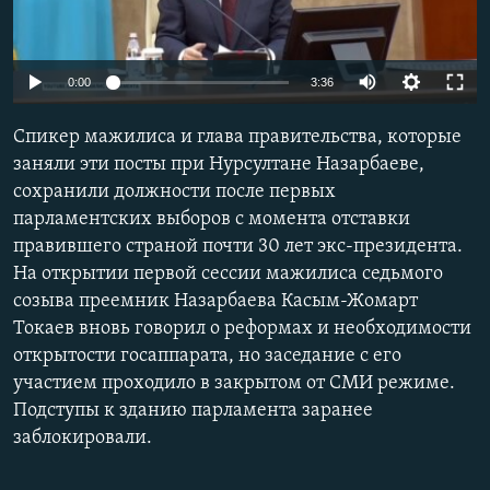
Auto
0:00
3:36
240p
Спикер мажилиса и глава правительства, которые
360p
заняли эти посты при Нурсултане Назарбаеве,
сохранили должности после первых
480p
Auto
240p
360p
480p
парламентских выборов с момента отставки
720p
правившего страной почти 30 лет экс-президента.
720p
1080p
1080p
На открытии первой сессии мажилиса седьмого
созыва преемник Назарбаева Касым-Жомарт
Токаев вновь говорил о реформах и необходимости
открытости госаппарата, но заседание с его
участием проходило в закрытом от СМИ режиме.
Подступы к зданию парламента заранее
заблокировали.