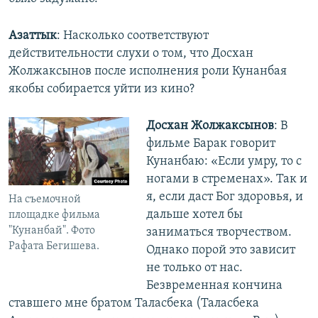
Азаттык
: Насколько соответствуют
действительности слухи о том, что Досхан
Жолжаксынов после исполнения роли Кунанбая
якобы собирается уйти из кино?
Досхан Жолжаксынов
: В
фильме Барак говорит
Кунанбаю: «Если умру, то с
ногами в стременах». Так и
я, если даст Бог здоровья, и
На съемочной
дальше хотел бы
площадке фильма
"Кунанбай". Фото
заниматься творчеством.
Рафата Бегишева.
Однако порой это зависит
не только от нас.
Безвременная кончина
ставшего мне братом Таласбека (Таласбека