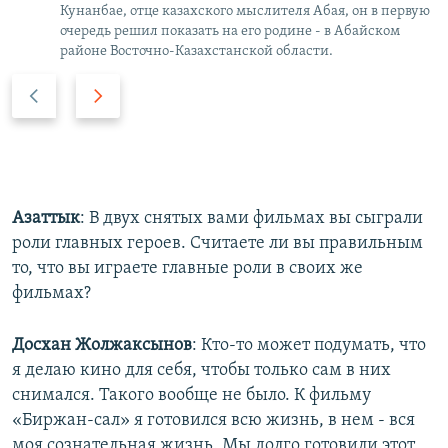
Кунанбае, отце казахского мыслителя Абая, он в первую
очередь решил показать на его родине - в Абайском
районе Восточно-Казахстанской области.
P
N
r
e
e
x
v
t
i
s
o
l
Азаттык
: В двух снятых вами фильмах вы сыграли
u
i
роли главных героев. Считаете ли вы правильным
s
d
то, что вы играете главные роли в своих же
s
e
фильмах?
l
i
Досхан Жолжаксынов
: Кто-то может подумать, что
d
я делаю кино для себя, чтобы только сам в них
e
снимался. Такого вообще не было. К фильму
«Биржан-сал» я готовился всю жизнь, в нем - вся
моя сознательная жизнь. Мы долго готовили этот