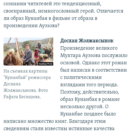
сознании читателей это тенденциозный,
своенравный, немногословный герой. Отличается
ли образ Кунанбая в фильме от образа в
произведении Ауэзова?
Досхан Жолжаксынов
:
Произведение великого
Мухтара Ауэзова послужило
основой. Однако этот роман
был написан в соответствии
На съемках картины
с политическими
"Кунанбай" режиссера
Досхана
взглядами того периода.
Жолжаксынова. Фото
Поэтому, действительно,
Рафата Бегишева.
образ Кунанбая в романе
несколько другой. О
Кунанбае позднее было
написано множество книг. Благодаря этим
сведениям стали известны истинные качества