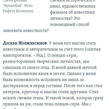
съемки исторического
сцену фильма
"Кунанбай". Фото
кино, художественных
Рафата Бегишева.
фильмов об известных
личностях? Это
новомодный способ
завоевать известность?
Досхан Жолжаксынов
: У меня нет мысли стать
известным и авторитетным за счет этого (снятых
кинопроектов. – Ред.). О певцах-сери,
разносторонних творческих личностях, мы
слышали от своего отца. И моей давней мечтой
было исполнение кюев и песен. Однако у меня
была возможность исполнять их лишь за
дастарханом и перед гостями. После того как стал
актером, кругозор и мысли стали другими. Стал
искать свежие темы. И такой темой, которая сразу
пришла на ум, стала тема певцов-сери. Мы с