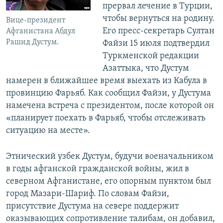
прервал лечение в Турции,
чтобы вернуться на родину.
Вице-президент
Его пресс-секретарь Султан
Афганистана Абдул
Рашид Дустум.
Файзи 15 июля подтвердил
Туркменской редакции
Азаттыка, что Дустум
намерен в ближайшее время выехать из Кабула в
провинцию Фарьяб. Как сообщил Файзи, у Дустума
намечена встреча с президентом, после которой он
«планирует поехать в Фарьяб, чтобы отслеживать
ситуацию на месте».
Этнический узбек Дустум, будучи военачальником
в годы афганской гражданской войны, жил в
северном Афганистане, его опорным пунктом был
город Мазари-Шариф. По словам Файзи,
присутствие Дустума на севере поддержит
оказывающих сопротивление талибам, он добавил,