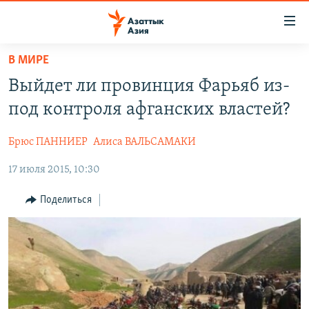
Доступность
ссылок
Вернуться
В МИРЕ
к
ЦЕНТРАЛЬНАЯ АЗИЯ
Выйдет ли провинция Фарьяб из-
основному
НОВОСТИ
КАЗАХСТАН
содержанию
под контроля афганских властей?
ВОЙНА В УКРАИНЕ
Вернутся
КЫРГЫЗСТАН
к
Брюс ПАННИЕР
Алиса ВАЛЬСАМАКИ
НА ДРУГИХ ЯЗЫКАХ
УЗБЕКИСТАН
главной
17 июля 2015, 10:30
ТАДЖИКИСТАН
ҚАЗАҚША
навигации
ПОДПИШИТЕСЬ НА НАС В СОЦСЕТЯХ
Вернутся
КЫРГЫЗЧА
Поделиться
к
ЎЗБЕКЧА
поиску
ТОҶИКӢ
Все сайты РСЕ/РС
TÜRKMENÇE