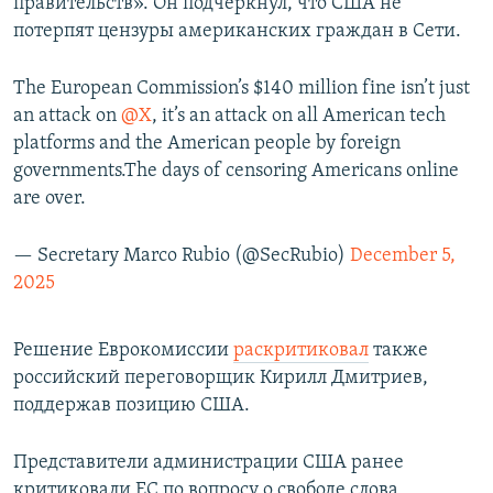
правительств». Он подчеркнул, что США не
потерпят цензуры американских граждан в Сети.
The European Commission’s $140 million fine isn’t just
an attack on
@X
, it’s an attack on all American tech
platforms and the American people by foreign
governments.The days of censoring Americans online
are over.
— Secretary Marco Rubio (@SecRubio)
December 5,
2025
Решение Еврокомиссии
раскритиковал
также
российский переговорщик Кирилл Дмитриев,
поддержав позицию США.
Представители администрации США ранее
критиковали ЕС по вопросу о свободе слова,