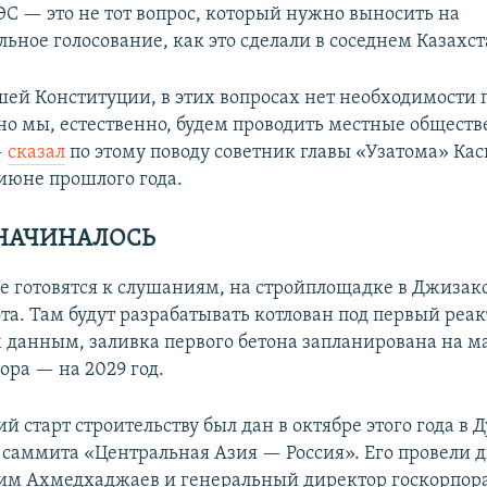
ЭС — это не тот вопрос, который нужно выносить на
ное голосование, как это сделали в соседнем Казахст
шей Конституции, в этих вопросах нет необходимости 
но мы, естественно, будем проводить местные общест
—
сказал
по этому поводу советник главы «Узатома» Ка
 июне прошлого года.
 НАЧИНАЛОСЬ
не готовятся к слушаниям, на стройплощадке в Джизак
та. Там будут разрабатывать котлован под первый реак
данным, заливка первого бетона запланирована на ма
ора — на 2029 год.
 старт строительству был дан в октябре этого года в
о саммита «Центральная Азия — Россия». Его провели 
им Ахмедхаджаев и генеральный директор госкорпор