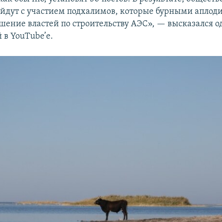
йдут с участием подхалимов, которые бурными апло
шение властей по строительству АЭС», — высказался о
 в YouTube’е.