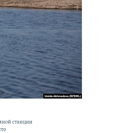
омной станции
что