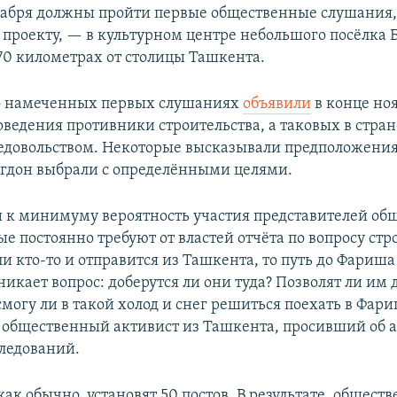
кабря должны пройти первые общественные слушания,
проекту, — в культурном центре небольшого посёлка 
70 километрах от столицы Ташкента.
о намеченных первых слушаниях
объявили
в конце ноя
оведения противники строительства, а таковых в стран
недовольством. Некоторые высказывали предположения
гдон выбрали с определёнными целями.
и к минимуму вероятность участия представителей об
е постоянно требуют от властей отчёта по вопросу стр
и кто-то и отправится из Ташкента, то путь до Фариша
икает вопрос: доберутся ли они туда? Позволят ли им 
смогу ли в такой холод и снег решиться поехать в Фар
 общественный активист из Ташкента, просивший об 
следований.
как обычно, установят 50 постов. В результате, общест