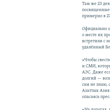
Там же 23 де
посвященные 
примерно в 2
Официально 
о месте их пр
встретили с 
удалённый Бо
«Чтобы свест
и СМИ, которы
АЭС. Даже есл
долгий — возн
сам не знаю, 
Азаттык Азия
опасаясь пре
«На дорогах, 