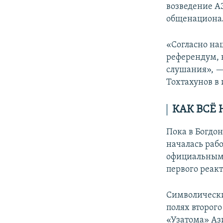
возведение А
общенациональ
«Согласно на
референдум, 
слушания», 
Тохтахунов в
КАК ВСЁ
Пока в Богдо
началась рабо
официальным 
первого реакт
Символический
полях второг
«Узатома» Аз