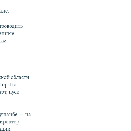
ане.
проводить
венные
сым
ской области
тор. По
рт, пуск
 Душанбе — на
директор
ации