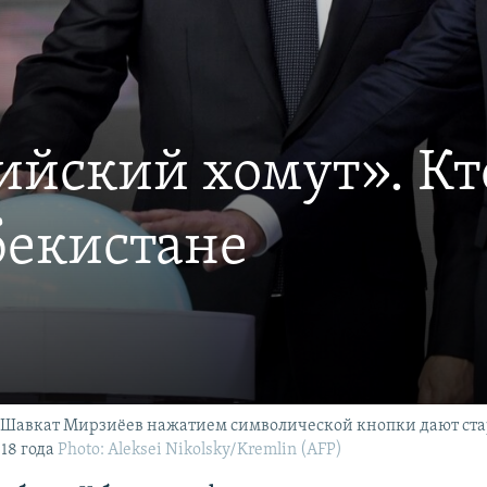
ийский хомут». Кт
бекистане
 Шавкат Мирзиёев нажатием символической кнопки дают стар
018 года
Photo: Aleksei Nikolsky/Kremlin (AFP)