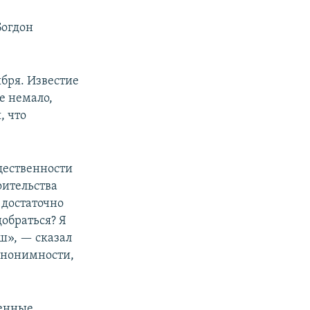
Богдон
бря. Известие
е немало,
, что
щественности
оительства
 достаточно
добраться? Я
иш», — сказал
анонимности,
венные