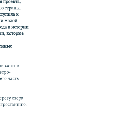
я проекта,
го страны.
ступила к
ии малой
ода в истории
ии, которые
венные
 ли можно
веро-
его часть
ерегу озера
ктростанцию.