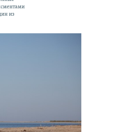
дисментами
дин из