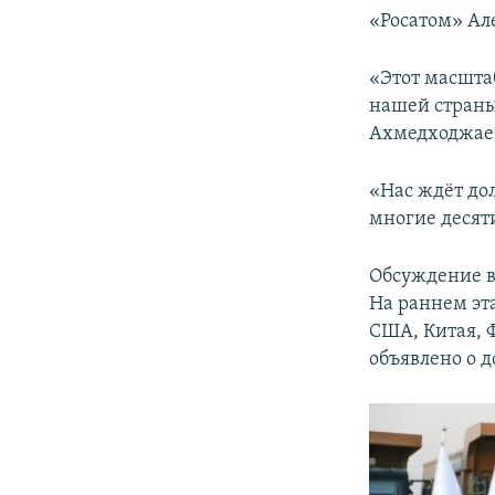
«Росатом» Ал
«Этот масшта
нашей страны
Ахмедходжае
«Нас ждёт до
многие десят
Обсуждение во
На раннем эт
США, Китая, 
объявлено о 