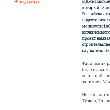
В Джизакской
Поделиться
который влас
Российская г
подготовител
мощности (АС
независимого
проект вызвал
строительств
слушания. Пе
Фаришский ра
было назвать
восточной час
занимает Айд
Но сейчас эти
Тузкан, Ташк