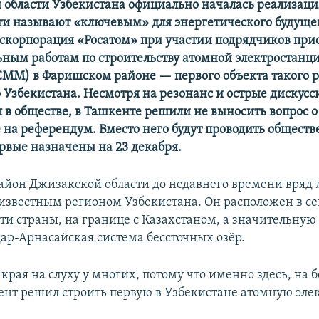
 области Узбекистана официально началась реализаци
ти называют «ключевым» для энергетического будуще
оскорпорация «Росатом» при участии подрядчиков при
ьным работам по строительству атомной электростанц
ММ) в Фаришском районе — первого объекта такого р
 Узбекистана. Несмотря на резонанс и острые дискусс
 в обществе, в Ташкенте решили не выносить вопрос о
е на референдум. Вместо него будут проводить общест
рвые назначены на 23 декабря.
йон Джизакской области до недавнего времени вряд
 известным регионом Узбекистана. Он расположен в се
ти страны, на границе с Казахстаном, а значительную 
ар-Арнасайская система бессточных озёр.
 края на слуху у многих, потому что именно здесь, на б
ент решил строить первую в Узбекистане атомную эле