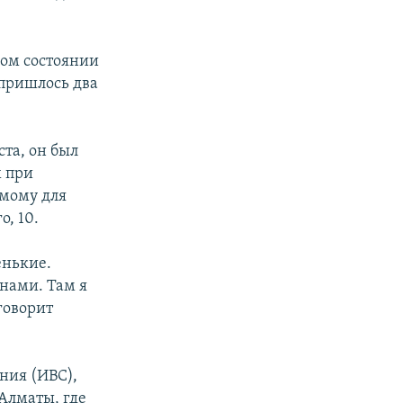
ном состоянии
 пришлось два
ста, он был
 при
омому для
, 10.
енькие.
инами. Там я
 говорит
ния (ИВС),
Алматы, где