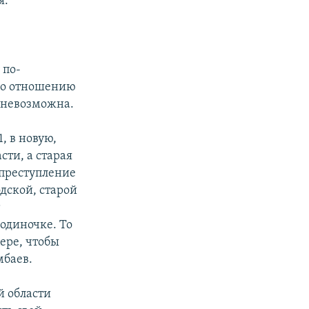
я.
 по-
 по отношению
а невозможна.
, в новую,
сти, а старая
 преступление
дской, старой
т
 одиночке. То
ере, чтобы
мбаев.
 области