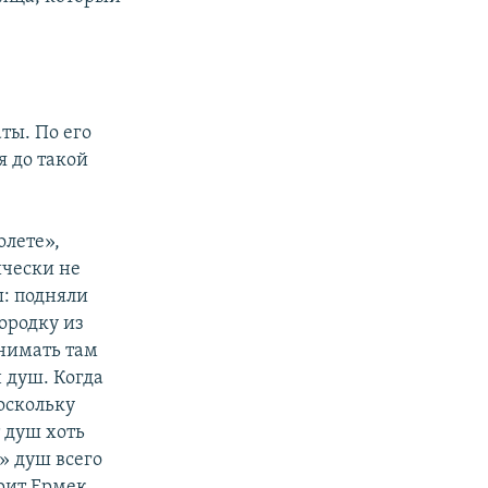
ты. По его
я до такой
олете»,
ически не
ы: подняли
городку из
нимать там
 душ. Когда
оскольку
 душ хоть
» душ всего
рит Ермек