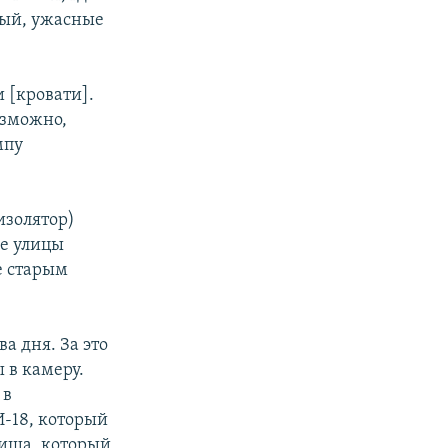
ный, ужасные
 [кровати].
озможно,
мпу
изолятор)
же улицы
е старым
а дня. За это
 в камеру.
 в
-18, который
лища, который