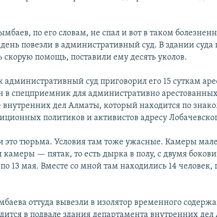
мбаев, по его словам, не спал и вот в таком болезнен
й день повезли в административный суд. В здании суда
ь скорую помощь, поставили ему десять уколов.
к административный суд приговорил его 15 суткам аре
 в спецприемник для административно арестованных
 внутренних дел Алматы, который находится по знак
иционных политиков и активистов адресу Лобачевского
 это тюрьма. Условия там тоже ужасные. Камеры мал
 камеры — пятак, то есть дырка в полу, с двумя боков
 по 13 мая. Вместе со мной там находились 14 человек,
баева оттуда вывезли в изолятор временного содержа
дится в подвале здания департамента внутренних дел 