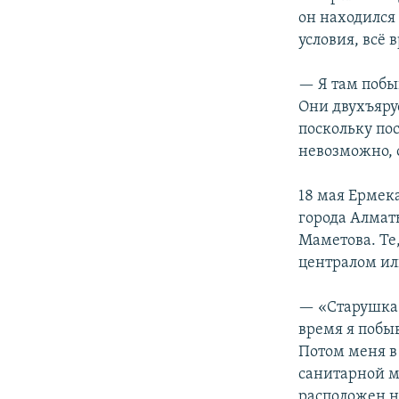
он находился
условия, всё 
— Я там побыв
Они двухъяру
поскольку пос
невозможно, 
18 мая Ермек
города Алмат
Маметова. Те
централом ил
— «Старушка»
время я побыв
Потом меня в 
санитарной м
расположен н