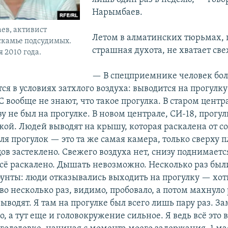
Нарымбаев.
ев, активист
Летом в алматинских тюрьмах, п
скамье подсудимых.
страшная духота, не хватает све
 2010 года.
— В спецприемнике человек боле
ся в условиях затхлого воздуха: выводится на прогулку
С вообще не знают, что такое прогулка. В старом центра
у не был на прогулке. В новом централе, СИ-18, прогу
кой. Людей выводят на крышу, которая раскалена от с
я прогулок — это та же самая камера, только сверху 
ов застеклено. Свежего воздуха нет, снизу поднимаетс
всё раскалено. Дышать невозможно. Несколько раз были
унты: люди отказывались выходить на прогулку — хот
во несколько раз, видимо, пробовало, а потом махнуло 
ыводят. Я там на прогулке был всего лишь пару раз. За
, а тут еще и головокружение сильное. Я ведь всё это 