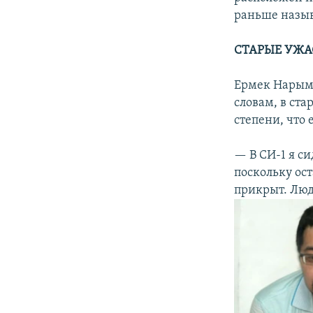
раньше назыв
СТАРЫЕ УЖА
Ермек Нарымб
словам, в ст
степени, что 
— В СИ-1 я си
поскольку ос
прикрыт. Люд