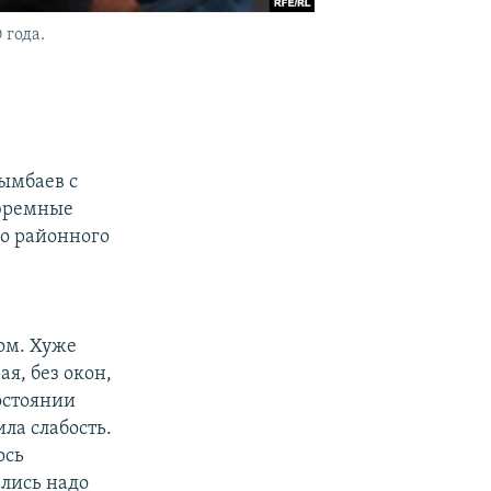
 года.
ымбаев с
тюремные
го районного
ом. Хуже
ая, без окон,
состоянии
ила слабость.
ось
лись надо