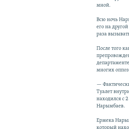
мной.
Всю ночь Нары
его на друго
раза вызыват
После того ка
препровожден
департаменте
многих оппоз
— Фактически
Туалет внутри
находился с 2
Нарымбаев.
Ермека Нарым
который нахо