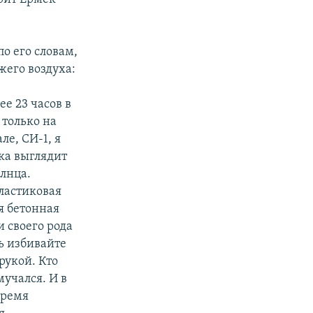
о его словам,
жего воздуха:
е 23 часов в
 только на
ле, СИ-1, я
лка выглядит
олнца.
пластиковая
я бетонная
 своего рода
ь избивайте
рукой. Кто
мучался. И в
время