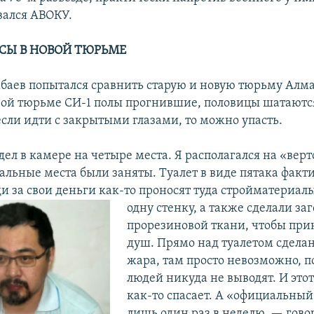
ался АВОКУ.
СЫ В НОВОЙ ТЮРЬМЕ
аев попытался сравнить старую и новую тюрьму Алма
арой тюрьме СИ-1 полы прогнившие, половицы шатаютс
если идти с закрытыми глазами, то можно упасть.
дел в камере на четыре места. Я располагался на «верт
тальные места были заняты. Туалет в виде пятака факт
и за свои деньги как-то проносят туда стройматериал
одну
стенку, а также сделали за
прорезиновой ткани, чтобы при
душ. Прямо над туалетом сделан
жара, там просто невозможно, п
людей никуда не выводят. И этот
как-то спасает. А «официальный
лишь один раз в неделю, — гово