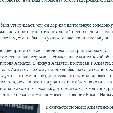
голодовке, начиная с момента моего задержания, 1 ма
аев утверждает, что он держал длительную голодовку
выражая протест против тотальной несправедливости
о словам, это не была «сухая» голодовка, поскольку он
о две причины моего перевода со старой тюрьмы, СИ-1
 том, что новая тюрьма — областная, Алматинской обла
 города Алматы. Я живу в Алматы, прописан в Алматы,
шил в Алматы. Поэтому я должен был находиться в горо
 Думаю, что меня посадили туда, чтобы изолировать о
и, от адвоката, жены и родных и чтобы я находился в
начинаю держать голодовку, чтобы держать меня в карц
ченные не могли мне помогать, - говорит Ермек Нары
В санчасти тюрьмы Алматинской