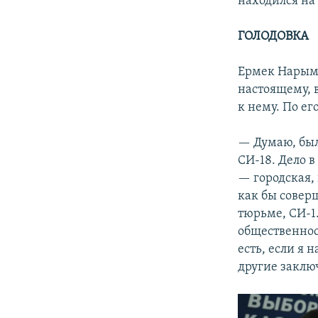
находился на 
ГОЛОДОВКА
Ермек Нарымб
настоящему, 
к нему. По ег
— Думаю, был
СИ-18. Дело в
— городская,
как бы совер
тюрьме, СИ-1.
общественност
есть, если я 
другие заклю