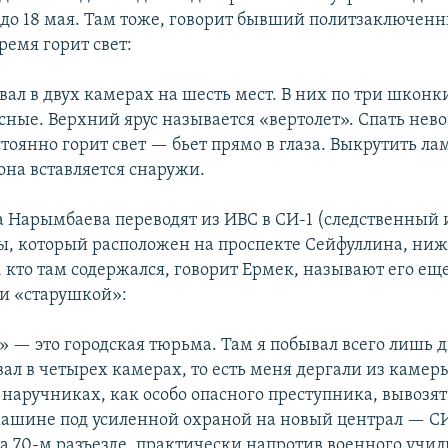
 до 18 мая. Там тоже, говорит бывший политзаключен
время горит свет:
ал в двух камерах на шесть мест. В них по три шконки
сные. Верхний ярус называется «вертолет». Спать нев
тоянно горит свет — бьет прямо в глаза. Выкрутить ла
она вставляется снаружи.
а Нарымбаева переводят из ИВС в СИ-1 (следственный 
ы, который расположен на проспекте Сейфуллина, ни
, кто там содержался, говорит Ермек, называют его ещ
и «старушкой»:
 — это городская тюрьма. Там я побывал всего лишь дв
ал в четырех камерах, то есть меня дергали из камеры
наручниках, как особо опасного преступника, вывозят
ашине под усиленной охраной на новый централ — СИ
а 70-м разъезде, практически напротив военного учи