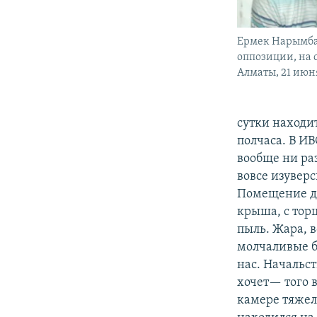
Ермек Нарымба
оппозиции, на 
Алматы, 21 июня
сутки находит
полчаса. В ИВ
вообще ни раз
вовсе изуверс
Помещение дл
крыша, с торц
пыль. Жара, 
молчаливые б
нас. Начальст
хочет— того в
камере тяжело