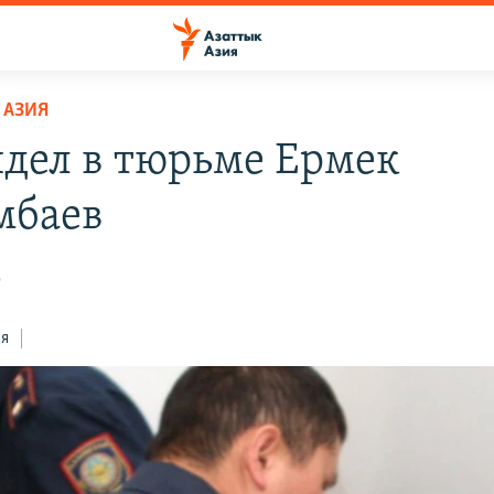
 АЗИЯ
идел в тюрьме Ермек
мбаев
2
ся