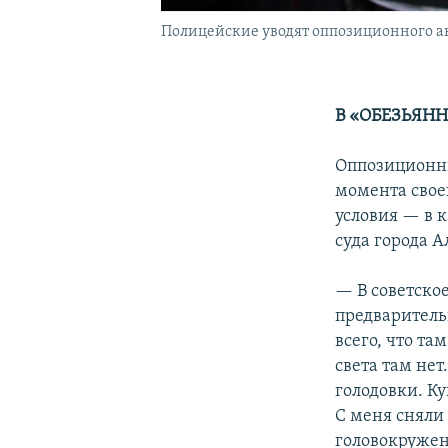
Полицейские уводят оппозиционного акт
В «ОБЕЗЬЯН
Оппозиционн
момента свое
условия — в 
суда города А
— В советско
предваритель
всего, что та
света там нет
голодовки. Ку
С меня сняли 
головокружен