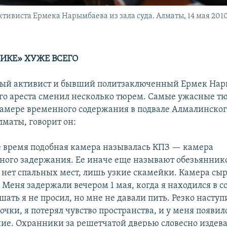
ивиста Ермека Нарымбаева из зала суда. Алматы, 14 мая 2010
НИКЕ» ХУЖЕ ВСЕГО
ый активист и бывший политзаключенный Ермек Нар
го ареста сменил несколько тюрем. Самые ужасные 
камере временного содержания в подвале Алмалинско
лматы, говорит он:
е время подобная камера называлась КПЗ — камера
ного задержания. Ее иначе еще называют обезьянник
м нет спальных мест, лишь узкие скамейки. Камера сыр
. Меня задержали вечером 1 мая, когда я находился в 
шать я не просил, но мне не давали пить. Резко наступ
очки, я потерял чувство пространства, и у меня появил
ие. Охранники за решетчатой дверью словесно издева