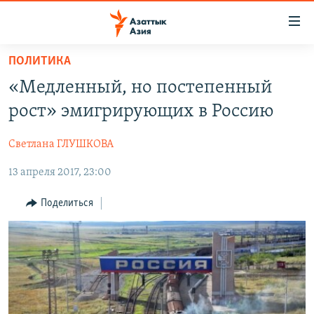
Доступность
ссылок
Вернуться
ПОЛИТИКА
к
ЦЕНТРАЛЬНАЯ АЗИЯ
«Медленный, но постепенный
основному
НОВОСТИ
КАЗАХСТАН
содержанию
рост» эмигрирующих в Россию
ВОЙНА В УКРАИНЕ
Вернутся
КЫРГЫЗСТАН
к
Светлана ГЛУШКОВА
НА ДРУГИХ ЯЗЫКАХ
УЗБЕКИСТАН
главной
13 апреля 2017, 23:00
ТАДЖИКИСТАН
ҚАЗАҚША
навигации
ПОДПИШИТЕСЬ НА НАС В СОЦСЕТЯХ
Вернутся
КЫРГЫЗЧА
Поделиться
к
ЎЗБЕКЧА
поиску
ТОҶИКӢ
Все сайты РСЕ/РС
TÜRKMENÇE