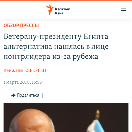
Доступность
ссылок
Вернуться
ОБЗОР ПРЕССЫ
к
ЦЕНТРАЛЬНАЯ АЗИЯ
Ветерану-президенту Египта
основному
НОВОСТИ
КАЗАХСТАН
содержанию
альтернатива нашлась в лице
ВОЙНА В УКРАИНЕ
Вернутся
КЫРГЫЗСТАН
контрлидера из-за рубежа
к
НА ДРУГИХ ЯЗЫКАХ
УЗБЕКИСТАН
главной
Кенжалы ЕСБЕРГЕН
ТАДЖИКИСТАН
ҚАЗАҚША
навигации
ПОДПИШИТЕСЬ НА НАС В СОЦСЕТЯХ
Вернутся
1 марта 2010, 15:33
КЫРГЫЗЧА
к
ЎЗБЕКЧА
Поделиться
поиску
ТОҶИКӢ
Все сайты РСЕ/РС
TÜRKMENÇE