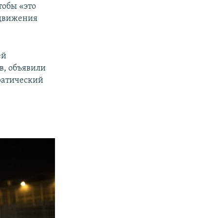
тобы «это
 движения
ей
в, объявили
ратический