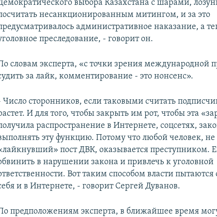
Демократического выбора Казахстана с шарами, лозун
посчитать несанкционированным митингом, и за это
предусматривалось административное наказание, а те
уголовное преследование, - говорит он.
По словам эксперта, «с точки зрения международной 
судить за лайк, комментирование - это нонсенс».
- Число сторонников, если таковыми считать подписчи
растет. И для того, чтобы закрыть им рот, чтобы эта «за
получила распространение в Интернете, соцсетях, зако
выполнять эту функцию. Потому что любой человек, не
«лайкнувший» пост ДВК, оказывается преступником. 
обвинить в нарушении закона и привлечь к уголовной
ответственности. Вот таким способом власти пытаются
себя и в Интернете, - говорит Сергей Дуванов.
По предположениям эксперта, в ближайшее время мог