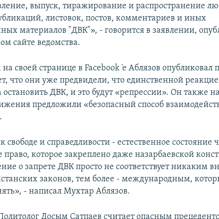
овление, выпуск, тиражирование и распространение л
убликаций, листовок, постов, комментариев и иных
ых материалов "ДВК"», - говорится в заявлении, опу
ом сайте ведомства.
м на своей странице в Facebook ̓е Аблязов опубликовал п
т, что они уже предвидели, что единственной реакцие
 остановить ДВК, и это будут «репрессии». Он также н
ижения предложили «безопасный способ взаимодейст
.
 свободе и справедливости - естественное состояние ч
 право, которое закреплено даже назарбаевской конс
ние о запрете ДВК просто не соответствует никаким 
станских законов, тем более - международным, котор
ять», - написал Мухтар Аблязов.
Политолог Досым Сатпаев считает опасным прецедент