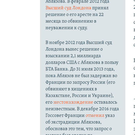
Аблязова. В феврале 2012 года
Высший суд Лондона
принял
решение о его аресте на 22
месяца по обвинению в
неуважении к суду.
В ноябре 2012 года Высший суд
Лондона вынес решение о
взыскании 2,1 миллиарда
долларов США с Аблязова в пользу
БТА Банка. До 31 июля 2013 года,
пока Аблязов не был задержан во
Франции по запросу России (его
обвиняют в хищениях в
Казахстане, России и Украине),
его
местонахождение
оставалось
неизвестным. В декабре 2016 года
Госсовет Франции
отменил
указ
об экстрадиции Аблязова,
обосновав это тем, что запрос о