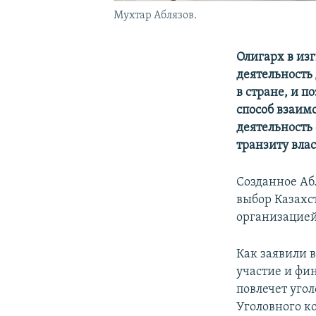
Мухтар Аблязов.
Олигарх в из
деятельность
в стране, и п
способ взаим
деятельность
транзиту влас
Созданное А
выбор Казахс
организацией
Как заявили 
участие и фи
повлечет угол
Уголовного к