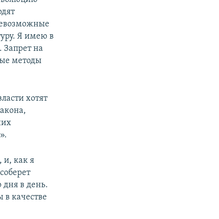
одят
всевозможные
уру. Я имею в
 Запрет на
ные методы
ласти хотят
акона,
ших
».
 и, как я
«соберет
 дня в день.
 в качестве