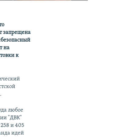
то
т запрещена
 «безопасный
т на
товки к
ический
стской
.
уда любое
ии "ДВК"
 258 и 405
анда идей