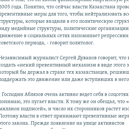
2005 года. Понятно, что сейчас власти Казахстана пров
превентивные меры для того, чтобы нейтрализовать 
структуры, которые входили в его политическую структ
виду медийные структуры, политические организации.
движение в социальных сетях напоминает репрессив
советского периода, - говорит политолог.
Независимый журналист Сергей Дуванов говорит, что в
создать «некий превентивный механизм в виде этого з
который бы держал в страхе тех казахстанцев, решив
поддержать это движение или даже вступивших в него
- Господин Аблязов очень активно ведет себя в соцсетях,
понимаю, это пугает власти. К тому же он обещал, что 
миллион подписей», и число их сторонников растет изо
Поэтому власти в ответ принимают превентивные меры
этого закона. Прежде появление на улице активистов