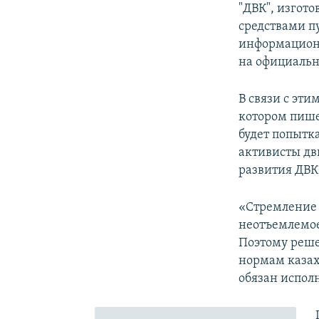
"ДВК", изгот
средствами п
информационн
на официальн
В связи с эти
котором пише
будет попытка
активисты дв
развития ДВК
«Стремление к
неотъемлемое
Поэтому реше
нормам казах
обязан исполн