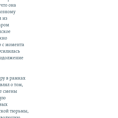
что она
иозному
м из
аром
нское
жно
о с момента
усилилась
родолжение
еру в рамках
влял о том,
ле смены
кую
рвых
зской тюрьмы,
революцию