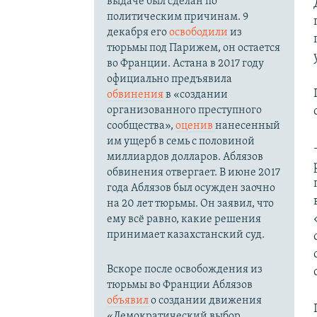
выдаче был сделан по
политическим причинам. 9
декабря его
освободили
из
тюрьмы под Парижем, он остается
во Франции. Астана в 2017 году
официально предъявила
обвинения
в «создании
организованного преступного
сообщества»,
оценив
нанесенный
им ущерб в семь с половиной
миллиардов долларов. Аблязов
обвинения отвергает. В июне 2017
года Аблязов был осужден заочно
на 20 лет тюрьмы. Он заявил, что
ему всё равно, какие решения
принимает казахстанский суд.
Вскоре после освобождения из
тюрьмы во Франции Аблязов
объявил
о создании движения
«Демократический выбор