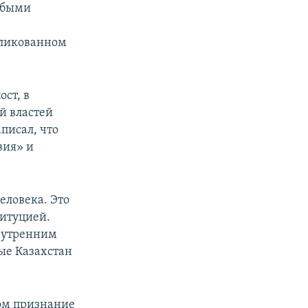
юбыми
бликованном
ост, в
й властей
аписал, что
вия» и
еловека. Это
титуцией.
внутренним
ые Казахстан
ом признание