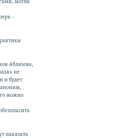
гами, могли
перь -
практики
ков Аблязова,
раза» не
н и будет
 аноним,
Его можно
 обезопасить
ут наказать