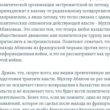
политической организации экстремистской не потому, 
принадлежит к какому-то радикальному псевдорелиг
направлению, а лишь потому, что тесно связана с одни
политических оппонентов действующей власти - Мухт
Аблязовым. Это опасно тем, что теперь любое казахста
общественное движение или политическую группу мо
причислить к экстремистским. Политолог отмечает, чт
выхода Аблязова из французской тюрьмы против него 
информационная война, и это он рассматривает как п
этой войны.
- Думаю, что, скорее всего, мы видим превентивную м
подготовки транзита власти. Мухтар Аблязов не раз зая
что не исключает своего возвращения в Казахстан пос
власти и не исключает того, что будет вести политичес
деятельность. Более того, если вы помните, одно из пе
заявлений, которое он сделал после выхода из францу
было о том, что он якобы финансировал Кыргызскую 