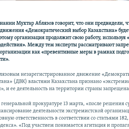
гнании Мухтар Аблязов говорит, что они предвидели, ч
 движения «Демократический выбор Казахстана» буде
оэтому организация продолжит свою работу, используя
одействия». Между тем эксперты рассматривают запре
 организации как «превентивные меры в рамках подго
ти».
блязовым незарегистрированное движение «Демократ
тана» (ДВК) властями Казахстана признано «экстреми
», и ее деятельность на территории страны запрещена
в генеральной прокуратуре 13 марта, «после решения с
нансирование деятельности экстремистской организац
овную ответственность в соответствии со статьями 182,
одекса». «Под участием понимается агитация и пропаг