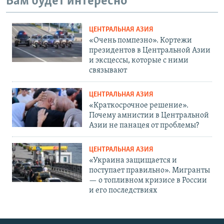
Вам будет интересно
i
d
ЦЕНТРАЛЬНАЯ АЗИЯ
e
«Очень помпезно». Кортежи
президентов в Центральной Азии
и эксцессы, которые с ними
связывают
ЦЕНТРАЛЬНАЯ АЗИЯ
«Краткосрочное решение».
Почему амнистии в Центральной
Азии не панацея от проблемы?
ЦЕНТРАЛЬНАЯ АЗИЯ
«Украина защищается и
поступает правильно». Мигранты
— о топливном кризисе в России
и его последствиях