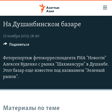
Доступность
ссылок
Вернуться
На Душанбинском базаре
к
ЦЕНТРАЛЬНАЯ АЗИЯ
основному
НОВОСТИ
КАЗАХСТАН
13 ноября 2013, 18:40
содержанию
ВОЙНА В УКРАИНЕ
Вернутся
Поделиться
КЫРГЫЗСТАН
к
НА ДРУГИХ ЯЗЫКАХ
УЗБЕКИСТАН
главной
Фоторепортаж фотокорреспондента РИА "Новости"
ТАДЖИКИСТАН
ҚАЗАҚША
навигации
Алексея Куденко с рынка "Шахмансури" в Душанбе.
ПОДПИШИТЕСЬ НА НАС В СОЦСЕТЯХ
Вернутся
Этот базар еще известен под названием "Зеленый
КЫРГЫЗЧА
к
рынок".
ЎЗБЕКЧА
поиску
ТОҶИКӢ
Все сайты РСЕ/РС
TÜRKMENÇE
Материалы по теме