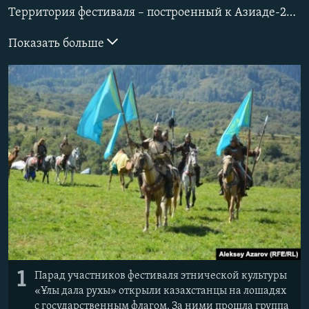
Территория фестиваля – построенный к Азиаде-2010 биатлонный стадион недалеко от горнолыжного курорта «Акбулак». На юге, юго-востоке и юго-западе – горы Заилийского Алатау. В северной стороне видны кварталы города Талгар. Через эти места в древности проходила одна из ветвей Великого шелкового пути. Для фестиваля установили множество казахских юрт, которые расположили по принципу аулов – аул ремесленников, аул лучников, аул батыров, аул охотников с беркутом, соколом-балобаном и гончими тазы и так далле. Все посетители сразу попадали в коридор из бунчуков – копий с волчьими хвостами (или их аналогами), привязанными к наконечнику.
Показать больше
1
Парад участников фестиваля этнической культуры
«Ұлы дала рухы» открыли казахстанцы на лошадях
с государственным флагом. За ними прошла группа