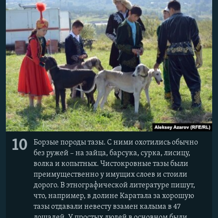
10
Борзые породы тазы. С ними охотились обычно
без ружей – на зайца, барсука, сурка, лисицу,
волка и копытных. Чистокровные тазы были
преимущественно у имущих слоев и стоили
дорого. В этнографической литературе пишут,
что, например, в долине Каратала за хорошую
тазы отдавали невесту взамен калыма в 47
лошадей. У простых людей в основном были