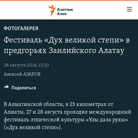
Доступность
ссылок
Вернуться
ФОТОГАЛЕРЕЯ
к
ЦЕНТРАЛЬНАЯ АЗИЯ
Фестиваль «Дух великой степи» в
основному
НОВОСТИ
КАЗАХСТАН
содержанию
предгорьях Заилийского Алатау
ВОЙНА В УКРАИНЕ
Вернутся
КЫРГЫЗСТАН
к
28 августа 2016, 13:33
НА ДРУГИХ ЯЗЫКАХ
УЗБЕКИСТАН
главной
Алексей АЗАРОВ
ТАДЖИКИСТАН
ҚАЗАҚША
навигации
ПОДПИШИТЕСЬ НА НАС В СОЦСЕТЯХ
Вернутся
Поделиться
КЫРГЫЗЧА
к
ЎЗБЕКЧА
поиску
В Алматинской области, в 25 километрах от
ТОҶИКӢ
Все сайты РСЕ/РС
Алматы, 27 и 28 августа проходил международный
фестиваль этнической культуры «Ұлы дала рухы»
TÜRKMENÇE
(«Дух великой степи»).