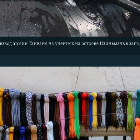
взвод армии Тайваня на учениях на острове Цзиньмэнь
в зап