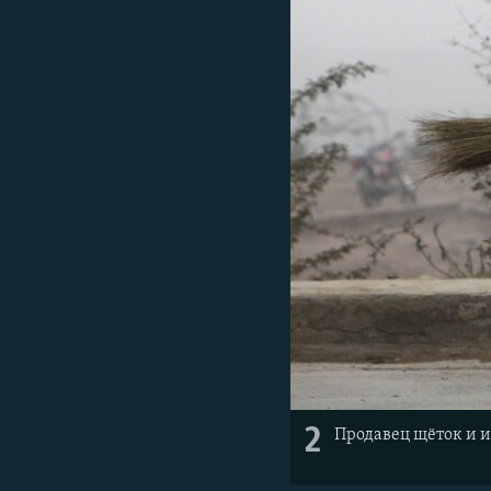
2
Продавец щёток и и