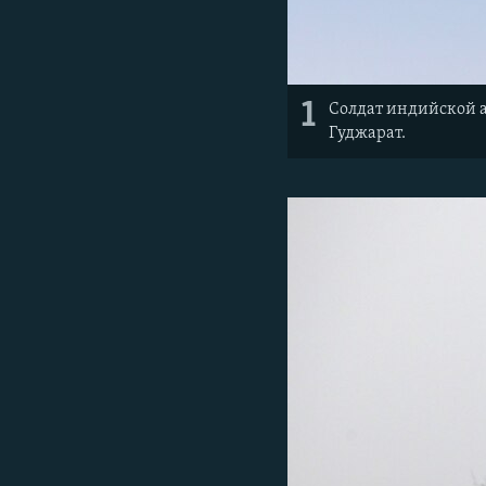
1
Солдат индийской а
Гуджарат.