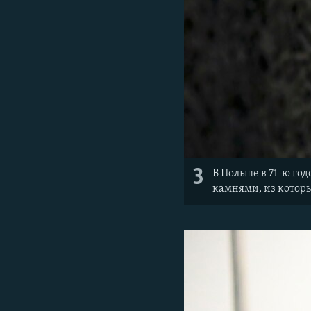
3
В Польше в 71-ю г
камнями, из которы