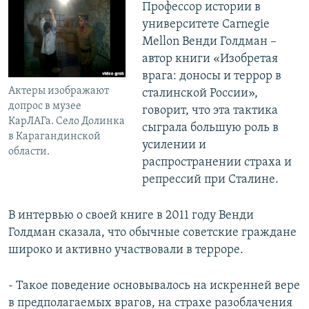
Профессор истории в
университете Carnegie
Mellon Венди Голдман –
автор книги «Изобретая
врага: доносы и террор в
Актеры изображают
сталинской России»,
допрос в музее
говорит, что эта тактика
КарЛАГа. Село Долинка
сыграла большую роль в
в Карагандинской
усилении и
области.
распространении страха и
репрессий при Сталине.
В интервью о своей книге в 2011 году Венди
Голдман сказала, что обычные советские граждане
широко и активно участвовали в терроре.
- Такое поведение основывалось на искренней вере
в предполагаемых врагов, на страхе разоблачения