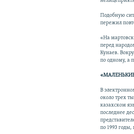
нелицеприятн
Подобную сит
пережил повто
«На мартовск
перед народо
Кунаев. Вокру
по одному, а 
«МАЛЕНЬКИЕ
В электронно
около трех т
казахском яз
последнее де
представител
по 1993 годы