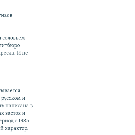
унаев
я соловьем
олитбюро
кресла. И не
тывается
 русском и
ть написана в
х застоя и
риод с 1985
й характер.