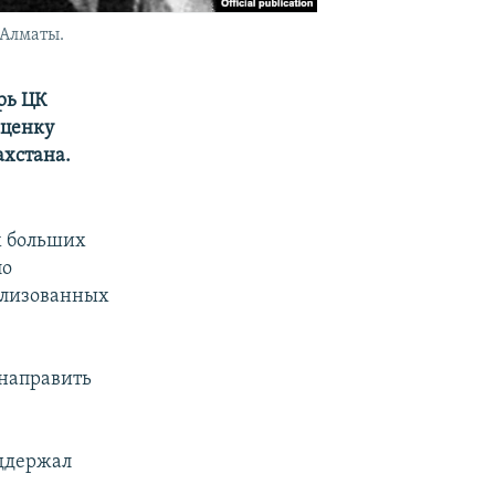
 Алматы.
рь ЦК
оценку
хстана.
х больших
ло
илизованных
 направить
оддержал