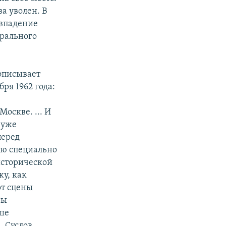
ва уволен. В
овпадение
орального
описывает
бря 1962
года:
оскве. ... И
, уже
перед
аю специально
исторической
жу, как
от сцены
ны
ше
 Суслов,