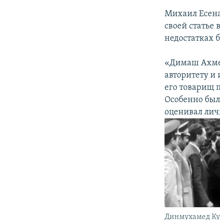
Михаил Есена
своей статье 
недостатках 
«Димаш Ахмед
авторитету и 
его товарищ п
Особенно был
оценивал лич
Динмухамед Кун