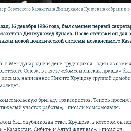
ер Советского Казахстана Динмухамед Кунаев на собрании в
азад, 16 декабря 1986 года, был смещен первый секрета
захстана Динмухамед Кунаев. После отставки он дал 
акам новой политической системы независимого Каза
ода, в Международный день трудящихся - один из самы
оветского Союза, в газете «Комсомольская правда» бы
 письмо, написанное Никите Хрущеву группой демоб
мольцев.
комсомольскую бригаду трактористов. Теперь просим
 тяжелый участок работы», - писали комсомольцы.
ьмом был опубликован ответ Хрущева, в котором он п
 «Казахстан, Сибирь и Алтай ждут вас», - писал он.