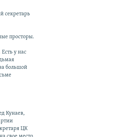
ый секретарь
ные просторы.
Есть у нас
едьмая
 за большой
исьме
ед Кунаев,
артии
екретаря ЦК
а свое место.