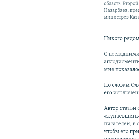
область. Второй
Назарбаев, пре
министров Каза
Никого рядом
С последними
аплодисменты
мне показалос
По словам Ол
его исключен
Автор статьи 
«кунаевщины»
писателей, в 
чтобы его при