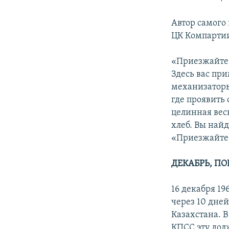
Автор самого 
ЦК Компартии
«Приезжайте,
Здесь вас пр
механизаторы
где проявить 
целинная вес
хлеб. Вы найд
«Приезжайте 
ДЕКАБРЬ, П
16 декабря 1
через 10 дне
Казахстана. В
КПСС эту дол