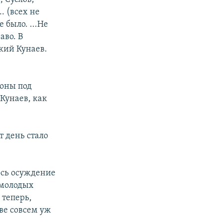
. (всех не
 было. ...Не
аво. В
кий Кунаев.
роны под
Кунаев, как
т день стало
ось осуждение
емолодых
 теперь,
ве совсем уж