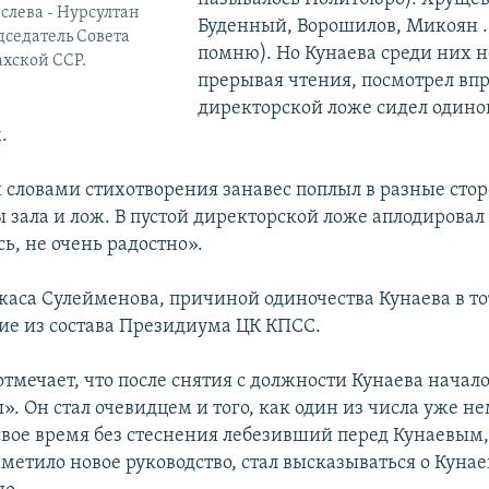
 слева - Нурсултан
Буденный, Ворошилов, Микоян ..
дседатель Совета
помню). Но Кунаева среди них не
хской ССР.
прерывая чтения, посмотрел впр
директорской ложе сидел одино
.
 словами стихотворения занавес поплыл в разные сто
 зала и лож. В пустой директорской ложе аплодировал 
ь, не очень радостно».
жаса Сулейменова, причиной одиночества Кунаева в то
ие из состава Президиума ЦК КПСС.
отмечает, что после снятия с должности Кунаева начал
. Он стал очевидцем и того, как один из числа уже н
свое время без стеснения лебезивший перед Кунаевым,
метило новое руководство, стал высказываться о Кунае