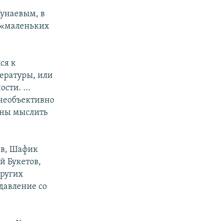
Кунаевым, в
о «маленьких
ся к
тературы, или
сти. ...
 необъективно
бны мыслить
ев, Шафик
й Букетов,
других
давление со