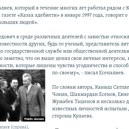
лиев, который в течение многих лет работал рядом с 
в газете «Казах адебиети» в январе 1997 года, говорит 
больших людей».
ович в среде различных деятелей с завистью относил
известности других, будь то ученый, представитель ли
о государственной службе или общественной деятельно
о заметно, что он выше ценил свои личные интересы,
ности, которые лишены чувства угодничества и спосо
по-своему», - писал Есеналиев.
По словам автора, Каныш Сатпа
Чокин, Шахмардан Есенов, Евне
Жумабек Ташенов и несколько 
известных личностей испытали 
стороны Кунаева.
аев (справа),