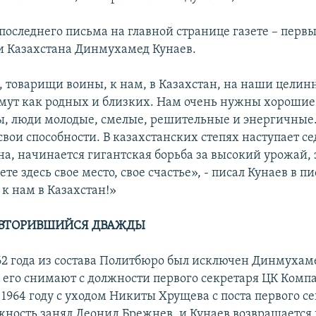
последнего письма на главной странице газете – перв
 Казахстана Динмухамед Кунаев.
 товарищи воины, к нам, в Казахстан, на наши целин
имут как родных и близких. Нам очень нужны хорошие
, люди молодые, смелые, решительные и энергичные. 
свои способности. В казахстанских степях наступает с
на, начинается гигантская борьба за высокий урожай,
ете здесь свое место, свое счастье», - писал Кунаев в п
к нам в Казахстан!»
ОВТОРИВШИЙСЯ ДВАЖДЫ
962 года из состава Политбюро был исключен Динмухам
й его снимают с должности первого секретаря ЦК Комп
 1964 году с уходом Никиты Хрущева с поста первого с
жность занял Леонид Брежнев, и Кунаев возвращается н