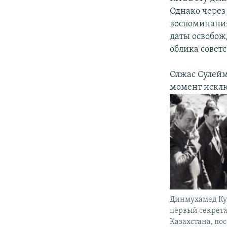
Однако через 
воспоминания
даты освобож
облика совет
Олжас Сулейм
момент исклю
Динмухамед Кун
первый секрет
Казахстана, п