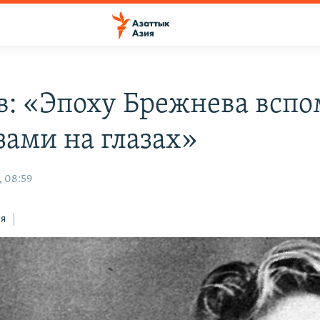
в: «Эпоху Брежнева всп
зами на глазах»
, 08:59
ся