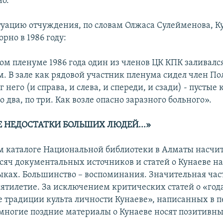
о.
уацию отчуждения, по словам Олжаса Сулейменова, К
рно в 1986 году:
ом пленуме 1986 года один из членов ЦК КПК заливалс
м. В зале как рядовой участник пленума сидел член П
г него (и справа, и слева, и спереди, и сзади) - пустые 
по два, по три. Как возле опасно заразного больного».
 НЕДОСТАТКИ БОЛЬШИХ ЛЮДЕЙ...»
м каталоге Национальной библиотеки в Алматы насчи
ысяч документальных источников и статей о Кунаеве на
ыках. Большинство – воспоминания. Значительная час
сятилетие. За исключением критических статей о «года
е традиции культа личности Кунаеве», написанных в пе
, многие поздние материалы о Кунаеве носят позитивны