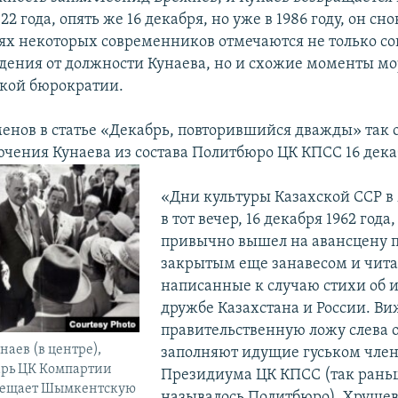
22 года, опять же 16 декабря, но уже в 1986 году, он сно
х некоторых современников отмечаются не только с
дения от должности Кунаева, но и схожие моменты м
ской бюрократии.
енов в статье «Декабрь, повторившийся дважды» так 
чения Кунаева из состава Политбюро ЦК КПСС 16 дека
«Дни культуры Казахской ССР в М
в тот вечер, 16 декабря 1962 года
привычно вышел на авансцену 
закрытым еще занавесом и чит
написанные к случаю стихи об 
дружбе Казахстана и России. Ви
правительственную ложу слева 
аев (в центре),
заполняют идущие гуськом чле
арь ЦК Компартии
Президиума ЦК КПСС (так рань
осещает Шымкентскую
называлось Политбюро). Хрущев,